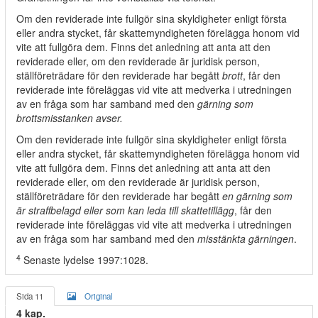
Om den reviderade inte fullgör sina skyldigheter enligt första
eller andra stycket, får skattemyndigheten förelägga honom vid
vite att fullgöra dem. Finns det anledning att anta att den
reviderade eller, om den reviderade är juridisk person,
ställföreträdare för den reviderade har begått
brott
, får den
reviderade inte föreläggas vid vite att medverka i utredningen
av en fråga som har samband med den
gärning som
brottsmisstanken avser.
Om den reviderade inte fullgör sina skyldigheter enligt första
eller andra stycket, får skattemyndigheten förelägga honom vid
vite att fullgöra dem. Finns det anledning att anta att den
reviderade eller, om den reviderade är juridisk person,
ställföreträdare för den reviderade har begått
en gärning som
är straffbelagd eller som kan leda till skattetillägg
, får den
reviderade inte föreläggas vid vite att medverka i utredningen
av en fråga som har samband med den
misstänkta gärningen
.
4
Senaste lydelse 1997:1028.
Sida 11
Original
4 kap.