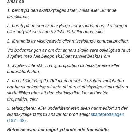
antas ha
1. berott på den skattskyldiges ålder, hälsa eller liknande
förhållande,
2. berott på att den skattskyldige har felbedömt en skatteregel
eller betydelsen av de faktiska förhållandena, eller
3. föranletts av vilseledande eller missvisande kontrolluppgifter.
Vid bedömningen av om det annars skulle vara oskäligt att ta ut
avgiften med fullt belopp skall det särskilt beaktas om
1. avgiften inte står i rimlig proportion till felaktigheten eller
underlåtenheten,
2. en oskäligt lång tid förflutit efter det att skattemyndigheten
har funnit anledning att anta att den skattskyldige skall påföras
skattetillägg utan att den skattskyldige kan lastas för
dröjsmålet, eller
3. felaktigheten eller underlåtenheten även har medfört att den
skattskyldige fällts till ansvar för brott enligt
skattebrottslagen
(1971:69)
.
Befrielse även när något yrkande inte framställts