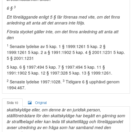
3
6 §
Ett föreläggande enligt 5 § får förenas med vite, om det finns
anledning att anta att det annars inte följs.
Första stycket gäller inte, om det finns anledning att anta att
den
1
Senaste lydelse av 5 kap. 1 § 1999:1261 5 kap. 2 §
1999:1261 5 kap. 2 a § 1991:1902 5 kap. 4 § 2001:1231 5 kap.
5 § 2001:1231
5 kap. 6 § 1997:494 5 kap. 7 § 1997:494 5 kap. 11 §
1991:1902 5 kap. 12 § 1997:328 5 kap. 13 § 1999:1261.
2
3
Senaste lydelse 1997:1028.
Tidigare 6 § upphävd genom
1994:467.
Sida 10
Original
skattskyldige eller, om denne är en juridisk person,
ställföreträdare för den skattskyldige har begått en gärning som
är straffbelagd eller kan leda till skattetillägg och föreläggandet
avser utredning av en fråga som har samband med den