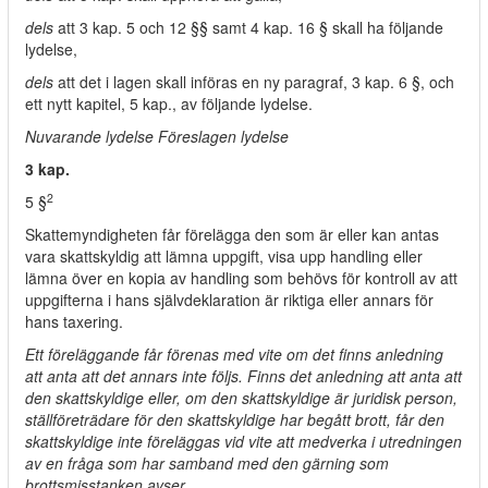
dels
att 3 kap. 5 och 12 §§ samt 4 kap. 16 § skall ha följande
lydelse,
dels
att det i lagen skall införas en ny paragraf, 3 kap. 6 §, och
ett nytt kapitel, 5 kap., av följande lydelse.
Nuvarande lydelse Föreslagen lydelse
3 kap.
2
5 §
Skattemyndigheten får förelägga den som är eller kan antas
vara skattskyldig att lämna uppgift, visa upp handling eller
lämna över en kopia av handling som behövs för kontroll av att
uppgifterna i hans självdeklaration är riktiga eller annars för
hans taxering.
Ett föreläggande får förenas med vite om det finns anledning
att anta att det annars inte följs. Finns det anledning att anta att
den skattskyldige eller, om den skattskyldige är juridisk person,
ställföreträdare för den skattskyldige har begått brott, får den
skattskyldige inte föreläggas vid vite att medverka i utredningen
av en fråga som har samband med den gärning som
brottsmisstanken avser.