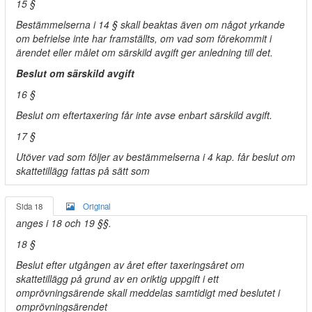
15 §
Bestämmelserna i 14 § skall beaktas även om något yrkande
om befrielse inte har framställts, om vad som förekommit i
ärendet eller målet om särskild avgift ger anledning till det.
Beslut om särskild avgift
16 §
Beslut om eftertaxering får inte avse enbart särskild avgift.
17 §
Utöver vad som följer av bestämmelserna i 4 kap. får beslut om
skattetillägg fattas på sätt som
Sida 18
Original
anges i 18 och 19 §§.
18 §
Beslut efter utgången av året efter taxeringsåret om
skattetillägg på grund av en oriktig uppgift i ett
omprövningsärende skall meddelas samtidigt med beslutet i
omprövningsärendet