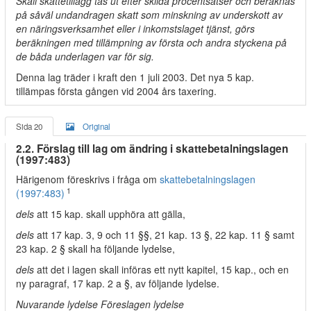
Skall skattetillägg tas ut efter skilda procentsatser och beräknas
på såväl undandragen skatt som minskning av underskott av
en näringsverksamhet eller i inkomstslaget tjänst, görs
beräkningen med tillämpning av första och andra styckena på
de båda underlagen var för sig.
Denna lag träder i kraft den 1 juli 2003. Det nya 5 kap.
tillämpas första gången vid 2004 års taxering.
Sida 20
Original
2.2. Förslag till lag om ändring i skattebetalningslagen
(1997:483)
Härigenom föreskrivs i fråga om
skattebetalningslagen
1
(1997:483)
dels
att 15 kap. skall upphöra att gälla,
dels
att 17 kap. 3, 9 och 11 §§, 21 kap. 13 §, 22 kap. 11 § samt
23 kap. 2 § skall ha följande lydelse,
dels
att det i lagen skall införas ett nytt kapitel, 15 kap., och en
ny paragraf, 17 kap. 2 a §, av följande lydelse.
Nuvarande lydelse Föreslagen lydelse