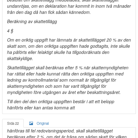
undanröjas, om en deklaration har kommit in inom två månader
från den dag då han fick sådan kännedom.
Beräkning av skattetillägg
4 §
Om en oriktig uppgift har lämnats är skattetillägget 20 % av den
skatt som, om den oriktiga uppgiften hade godtagits, inte skulle
ha påförts eller felaktigt skulle ha tillgodoräknats den
skattskyldige.
Skattetillägget skall beräknas efter 5 % när skattemyndigheten
har rättat eller hade kunnat rätta den oriktiga uppgiften med
ledning av kontrollmaterial som normalt är tillgängligt för
skattemyndigheten och som har varit tillgängligt för
myndigheten före utgången av året efter beskattningsåret.
Till den del den oriktiga uppgiften består i att ett belopp
hänförts eller kan antas komma att
Sida 22
Original
hänföras till fel redovisningsperiod, skall skattetillägget
beräknas efter 2 %, om det är fråga om sådan skatt för vilken