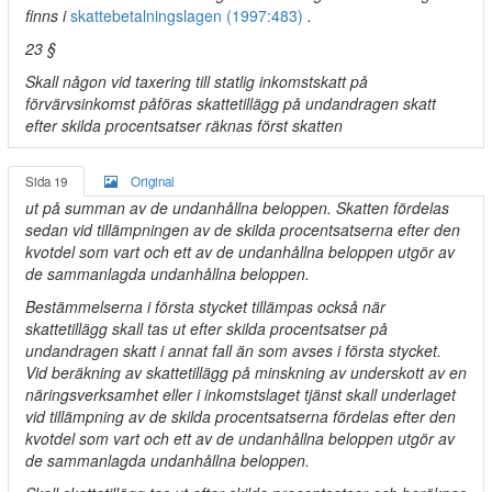
finns i
skattebetalningslagen (1997:483)
.
23 §
Skall någon vid taxering till statlig inkomstskatt på
förvärvsinkomst påföras skattetillägg på undandragen skatt
efter skilda procentsatser räknas först skatten
Sida 19
Original
ut på summan av de undanhållna beloppen. Skatten fördelas
sedan vid tillämpningen av de skilda procentsatserna efter den
kvotdel som vart och ett av de undanhållna beloppen utgör av
de sammanlagda undanhållna beloppen.
Bestämmelserna i första stycket tillämpas också när
skattetillägg skall tas ut efter skilda procentsatser på
undandragen skatt i annat fall än som avses i första stycket.
Vid beräkning av skattetillägg på minskning av underskott av en
näringsverksamhet eller i inkomstslaget tjänst skall underlaget
vid tillämpning av de skilda procentsatserna fördelas efter den
kvotdel som vart och ett av de undanhållna beloppen utgör av
de sammanlagda undanhållna beloppen.