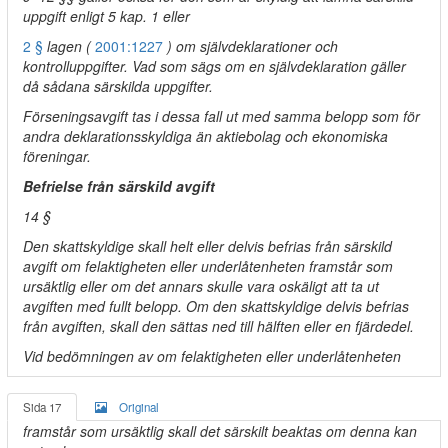
uppgift enligt 5 kap. 1 eller
2 §
lagen (
2001:1227
) om självdeklarationer och
kontrolluppgifter. Vad som sägs om en självdeklaration gäller
då sådana särskilda uppgifter.
Förseningsavgift tas i dessa fall ut med samma belopp som för
andra deklarationsskyldiga än aktiebolag och ekonomiska
föreningar.
Befrielse från särskild avgift
14 §
Den skattskyldige skall helt eller delvis befrias från särskild
avgift om felaktigheten eller underlåtenheten framstår som
ursäktlig eller om det annars skulle vara oskäligt att ta ut
avgiften med fullt belopp. Om den skattskyldige delvis befrias
från avgiften, skall den sättas ned till hälften eller en fjärdedel.
Vid bedömningen av om felaktigheten eller underlåtenheten
Sida 17
Original
framstår som ursäktlig skall det särskilt beaktas om denna kan