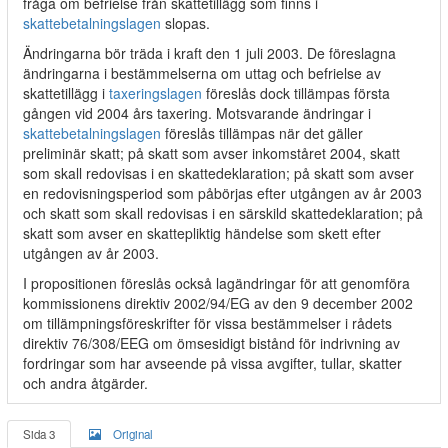
fråga om befrielse från skattetillägg som finns i
skattebetalningslagen
slopas.
Ändringarna bör träda i kraft den 1 juli 2003. De föreslagna
ändringarna i bestämmelserna om uttag och befrielse av
skattetillägg i
taxeringslagen
föreslås dock tillämpas första
gången vid 2004 års taxering. Motsvarande ändringar i
skattebetalningslagen
föreslås tillämpas när det gäller
preliminär skatt; på skatt som avser inkomståret 2004, skatt
som skall redovisas i en skattedeklaration; på skatt som avser
en redovisningsperiod som påbörjas efter utgången av år 2003
och skatt som skall redovisas i en särskild skattedeklaration; på
skatt som avser en skattepliktig händelse som skett efter
utgången av år 2003.
I propositionen föreslås också lagändringar för att genomföra
kommissionens direktiv 2002/94/EG av den 9 december 2002
om tillämpningsföreskrifter för vissa bestämmelser i rådets
direktiv 76/308/EEG om ömsesidigt bistånd för indrivning av
fordringar som har avseende på vissa avgifter, tullar, skatter
och andra åtgärder.
Sida 3
Original