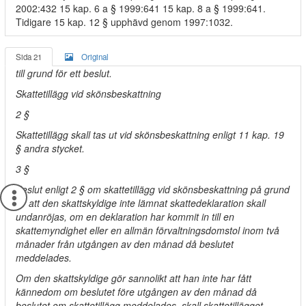
2002:432 15 kap. 6 a § 1999:641 15 kap. 8 a § 1999:641.
Tidigare 15 kap. 12 § upphävd genom 1997:1032.
Sida 21
Original
till grund för ett beslut.
Skattetillägg vid skönsbeskattning
2 §
Skattetillägg skall tas ut vid skönsbeskattning enligt 11 kap. 19
§ andra stycket.
3 §
Beslut enligt 2 § om skattetillägg vid skönsbeskattning på grund
av att den skattskyldige inte lämnat skattedeklaration skall
undanröjas, om en deklaration har kommit in till en
skattemyndighet eller en allmän förvaltningsdomstol inom två
månader från utgången av den månad då beslutet
meddelades.
Om den skattskyldige gör sannolikt att han inte har fått
kännedom om beslutet före utgången av den månad då
beslutet om skattetillägg meddelades, skall skattetillägget