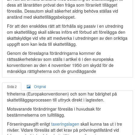
dess att länsrätten prövat den fråga som föranlett tillägget
föreslås. Dessutom skall säkerhet aldrig behöva ställas vid
anstånd med skattetilläggsbeloppet.
För att den enskildes rätt att förhålla sig passiv i en utredning
om skattetillägg skall säkras införs ett förbud att förelägga den
skattskyldige vid vite att medverka i utredningen av den oriktiga
uppgift som kan leda till skattetillägg.
Genom de föreslagna förändringarna kommer de
rättssäkerhetskrav som ställs i artikel 6 i den europeiska
konventionen av den 4 november 1950 om skydd för de
mänskliga rättigheterna och de grundläggande
Sida 2
Original
friheterna (Europakonventionen) och som har bärighet på
skattetilläggsprocessen till uttryck direkt i lagtexten.
Motsvarande förändringar föreslås i huvudsak för
bestämmelserna om tulltillägg.
Förseningsavgift enligt
taxeringslagen
skall kunna tas ut i tre
nivåer. Vidare föreslås att det krav på prövningstillstånd vid