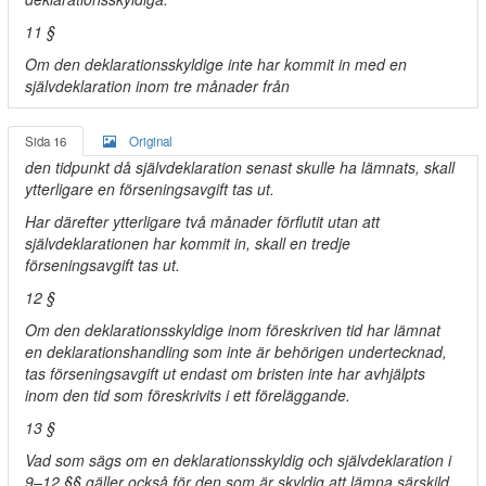
11 §
Om den deklarationsskyldige inte har kommit in med en
självdeklaration inom tre månader från
Sida 16
Original
den tidpunkt då självdeklaration senast skulle ha lämnats, skall
ytterligare en förseningsavgift tas ut.
Har därefter ytterligare två månader förflutit utan att
självdeklarationen har kommit in, skall en tredje
förseningsavgift tas ut.
12 §
Om den deklarationsskyldige inom föreskriven tid har lämnat
en deklarationshandling som inte är behörigen undertecknad,
tas förseningsavgift ut endast om bristen inte har avhjälpts
inom den tid som föreskrivits i ett föreläggande.
13 §
Vad som sägs om en deklarationsskyldig och självdeklaration i
9–12 §§ gäller också för den som är skyldig att lämna särskild