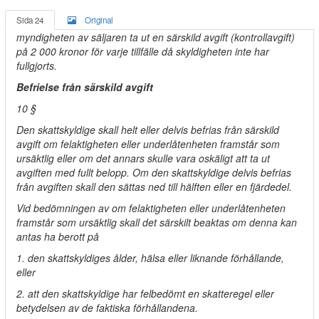
Sida 24
Original
myndigheten av säljaren ta ut en särskild avgift (kontrollavgift)
på 2 000 kronor för varje tillfälle då skyldigheten inte har
fullgjorts.
Befrielse från särskild avgift
10 §
Den skattskyldige skall helt eller delvis befrias från särskild
avgift om felaktigheten eller underlåtenheten framstår som
ursäktlig eller om det annars skulle vara oskäligt att ta ut
avgiften med fullt belopp. Om den skattskyldige delvis befrias
från avgiften skall den sättas ned till hälften eller en fjärdedel.
Vid bedömningen av om felaktigheten eller underlåtenheten
framstår som ursäktlig skall det särskilt beaktas om denna kan
antas ha berott på
1. den skattskyldiges ålder, hälsa eller liknande förhållande,
eller
2. att den skattskyldige har felbedömt en skatteregel eller
betydelsen av de faktiska förhållandena.