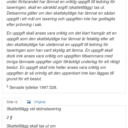
under förfarandet har lämnat en oriktig uppgift till ledning för
taxeringen, skall en särskild avgift (skattetillägg) tas ut.
Detsamma gäller om den skattskyldige har lämnat en sådan
uppgift i ett mål om taxering och uppgiften inte har godtagits
efter prövning i sak.
En uppgift skall anses vara oriktig om det klart framgår att en
uppgift som den skattskyldige har lämnat är felaktig eller att
den skattskyldige har utelämnat en uppgift till ledning för
taxeringen som han varit skyldig att lämna. En uppgift skall
dock inte anses vara oriktig om uppgiften tillsammans med
övriga lämnade uppgifter utgör tillräckligt underlag för ett riktigt
beslut. En uppgift skall inte heller anses vara oriktig om
uppgiften är så orimlig att den uppenbart inte kan läggas till
grund för ett beslut.
5
Senaste lydelse 1997:328.
Sida 12
Original
Skattetillägg vid skönstaxering
2 §
Skattetillägg skall tas ut om