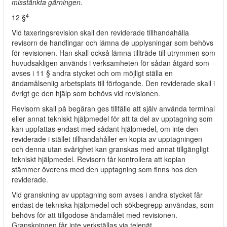
misstänkta gärningen.
4
12 §
Vid taxeringsrevision skall den reviderade tillhandahålla
revisorn de handlingar och lämna de upplysningar som behövs
för revisionen. Han skall också lämna tillträde till utrymmen som
huvudsakligen används i verksamheten för sådan åtgärd som
avses i 11 § andra stycket och om möjligt ställa en
ändamålsenlig arbetsplats till förfogande. Den reviderade skall i
övrigt ge den hjälp som behövs vid revisionen.
Revisorn skall på begäran ges tillfälle att själv använda terminal
eller annat tekniskt hjälpmedel för att ta del av upptagning som
kan uppfattas endast med sådant hjälpmedel, om inte den
reviderade i stället tillhandahåller en kopia av upptagningen
och denna utan svårighet kan granskas med annat tillgängligt
tekniskt hjälpmedel. Revisorn får kontrollera att kopian
stämmer överens med den upptagning som finns hos den
reviderade.
Vid granskning av upptagning som avses i andra stycket får
endast de tekniska hjälpmedel och sökbegrepp användas, som
behövs för att tillgodose ändamålet med revisionen.
Granskningen får inte verkställas via telenät.