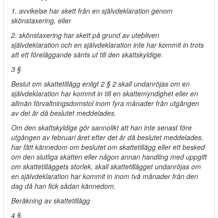
1. avvikelse har skett från en självdeklaration genom
skönstaxering, eller
2. skönstaxering har skett på grund av utebliven
självdeklaration och en självdeklaration inte har kommit in trots
att ett föreläggande sänts ut till den skattskyldige.
3 §
Beslut om skattetillägg enligt 2 § 2 skall undanröjas om en
självdeklaration har kommit in till en skattemyndighet eller en
allmän förvaltningsdomstol inom fyra månader från utgången
av det år då beslutet meddelades.
Om den skattskyldige gör sannolikt att han inte senast före
utgången av februari året efter det år då beslutet meddelades,
har fått kännedom om beslutet om skattetillägg eller ett besked
om den slutliga skatten eller någon annan handling med uppgift
om skattetilläggets storlek, skall skattetillägget undanröjas om
en självdeklaration har kommit in inom två månader från den
dag då han fick sådan kännedom.
Beräkning av skattetillägg
4 §