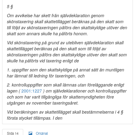
5 §
Om avvikelse har skett från självdeklaration genom
skönstaxering skall skattetillägget beräknas på den skatt som
till följd av skönstaxeringen påförs den skattskyldige utöver den
skatt som annars skulle ha påförts honom.
Vid skönstaxering på grund av utebliven självdeklaration skall
skattetillägget beräknas på den skatt som till följd av
skönstaxeringen påförs den skattskyldige utöver den skatt som
skulle ha påförts vid taxering enligt de
1. uppgifter som den skattskyldige på annat sätt än muntligen
har lämnat till ledning för taxeringen, och
2. kontrolluppgifter som skall lämnas utan föreläggande enligt
lagen (
2001:1227
) om självdeklarationer och kontrolluppgifter
och som har varit tillgängliga för skattemyndigheten före
utgången av november taxeringsåret.
Vid beräkningen av skattetillägget skall bestämmelserna i 4 §
första stycket tillämpas. I den
Sida 14
Original