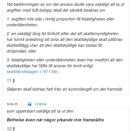
Vid bedömningen av om det annars skulle vara oskäligt att ta ut
avgiften med fullt belopp skall det särskilt beaktas om
1. avgiften inte står i rimlig proportion till felaktigheten eller
underlåtenheten,
2. en oskäligt lång tid förflutit efter det att skattemyndigheten
har funnit anledning att anta att den skattskyldige skall påföras
skattetillägg utan att den skattskyldige kan lastas för
dröjsmålet, eller
3. felaktigheten eller underlåtenheten även har medfört att den
skattskyldige har fällts till ansvar för brott enligt
skattebrottslagen (1971:69)
.
11 §
Säljaren skall befrias helt från en kontrollavgift om det framstår
Sida 25
Original
som uppenbart oskäligt att ta ut den.
Befrielse även när något yrkande inte framställts
12 §