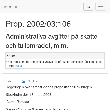
lagen.nu
Toggl
naviga
Prop. 2002/03:106
Administrativa avgifter på skatte-
och tullområdet, m.m.
Källor
Originaldokument:
Administrativa avgifter på skatte- och tullområdet, m.m. (pdf
1 MB)
,
Källa
Sida 1
Original
Regeringen överlämnar denna proposition till riksdagen.
Stockholm den 13 mars 2003
Göran Persson
Bosse Ringholm
(Finansdepartementet)