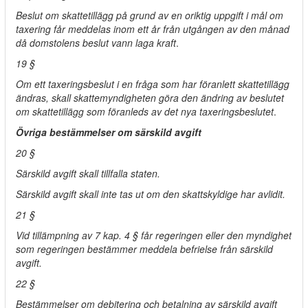
Beslut om skattetillägg på grund av en oriktig uppgift i mål om
taxering får meddelas inom ett år från utgången av den månad
då domstolens beslut vann laga kraft
.
19 §
Om ett taxeringsbeslut i en fråga som har föranlett skattetillägg
ändras, skall skattemyndigheten göra den ändring av beslutet
om skattetillägg som föranleds av det nya taxeringsbeslutet
.
Övriga bestämmelser om särskild avgift
20 §
Särskild avgift skall tillfalla staten.
Särskild avgift skall inte tas ut om den skattskyldige har avlidit.
21 §
Vid tillämpning av 7 kap. 4 § får regeringen eller den myndighet
som regeringen bestämmer meddela befrielse från särskild
avgift.
22 §
Bestämmelser om debitering och betalning av särskild avgift