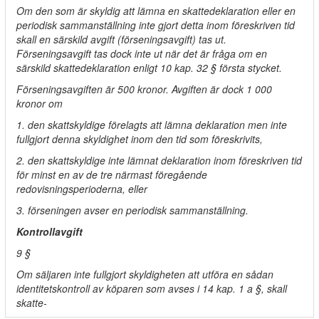
Om den som är skyldig att lämna en skattedeklaration eller en
periodisk sammanställning inte gjort detta inom föreskriven tid
skall en särskild avgift (förseningsavgift) tas ut.
Förseningsavgift tas dock inte ut när det är fråga om en
särskild skattedeklaration enligt 10 kap. 32 § första stycket.
Förseningsavgiften är 500 kronor. Avgiften är dock 1 000
kronor om
1. den skattskyldige förelagts att lämna deklaration men inte
fullgjort denna skyldighet inom den tid som föreskrivits,
2. den skattskyldige inte lämnat deklaration inom föreskriven tid
för minst en av de tre närmast föregående
redovisningsperioderna, eller
3. förseningen avser en periodisk sammanställning.
Kontrollavgift
9 §
Om säljaren inte fullgjort skyldigheten att utföra en sådan
identitetskontroll av köparen som avses i 14 kap. 1 a §, skall
skatte-