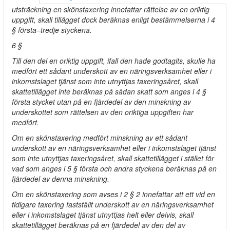
utsträckning en skönstaxering innefattar rättelse av en oriktig
uppgift, skall tillägget dock beräknas enligt bestämmelserna i 4
§ första–tredje styckena.
6 §
Till den del en oriktig uppgift, ifall den hade godtagits, skulle ha
medfört ett sådant underskott av en näringsverksamhet eller i
inkomstslaget tjänst som inte utnyttjas taxeringsåret, skall
skattetillägget inte beräknas på sådan skatt som anges i 4 §
första stycket utan på en fjärdedel av den minskning av
underskottet som rättelsen av den oriktiga uppgiften har
medfört.
Om en skönstaxering medfört minskning av ett sådant
underskott av en näringsverksamhet eller i inkomstslaget tjänst
som inte utnyttjas taxeringsåret, skall skattetillägget i stället för
vad som anges i 5 § första och andra styckena beräknas på en
fjärdedel av denna minskning.
Om en skönstaxering som avses i 2 § 2 innefattar att ett vid en
tidigare taxering fastställt underskott av en näringsverksamhet
eller i inkomstslaget tjänst utnyttjas helt eller delvis, skall
skattetillägget beräknas på en fjärdedel av den del av