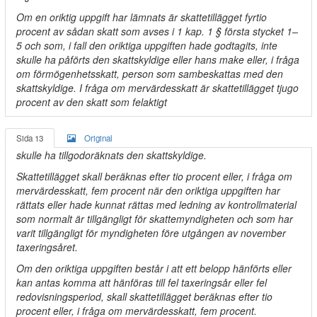
Om en oriktig uppgift har lämnats är skattetillägget fyrtio
procent av sådan skatt som avses i 1 kap. 1 § första stycket 1–
5 och som, i fall den oriktiga uppgiften hade godtagits, inte
skulle ha påförts den skattskyldige eller hans make eller, i fråga
om förmögenhetsskatt, person som sambeskattas med den
skattskyldige. I fråga om mervärdesskatt är skattetillägget tjugo
procent av den skatt som felaktigt
Sida 13
Original
skulle ha tillgodoräknats den skattskyldige.
Skattetillägget skall beräknas efter tio procent eller, i fråga om
mervärdesskatt, fem procent när den oriktiga uppgiften har
rättats eller hade kunnat rättas med ledning av kontrollmaterial
som normalt är tillgängligt för skattemyndigheten och som har
varit tillgängligt för myndigheten före utgången av november
taxeringsåret.
Om den oriktiga uppgiften består i att ett belopp hänförts eller
kan antas komma att hänföras till fel taxeringsår eller fel
redovisningsperiod, skall skattetillägget beräknas efter tio
procent eller, i fråga om mervärdesskatt, fem procent.