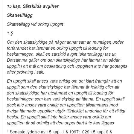
15 kap. Särskilda avgifter
Skattetillägg
Skattetillägg vid oriktig uppgift
1 §
Om den skattskyldige på något annat sätt än muntligen under
förfarandet har lämnat en oriktig uppgift till ledning för
beskattningen, skall en särskild avgift (skattetillägg) tas ut.
Detsamma gäller om den skattskyldige har lämnat en sådan
uppgift i ett mål om beskattning och uppgiften inte har godtagits
efter prövning i sak.
En uppgift skall anses vara oriktig om det klart framgår att en
uppgift som den skattskyldige har lämnat är felaktig eller att
den skattskyldige har utelämnat en uppgift till ledning för
beskattningen som han varit skyldig att lämna. En uppgift skall
dock inte anses vara oriktig om uppgiften tillsammans med
övriga lämnade uppgifter utgör tillräckligt underlag för ett riktigt
beslut. En uppgift skall inte heller anses vara oriktig om
uppgiften är så orimlig att den uppenbart inte kan läggas
1
Senaste lydelse av 15 kap. 1 § 1997:1029 15 kap. 6 §