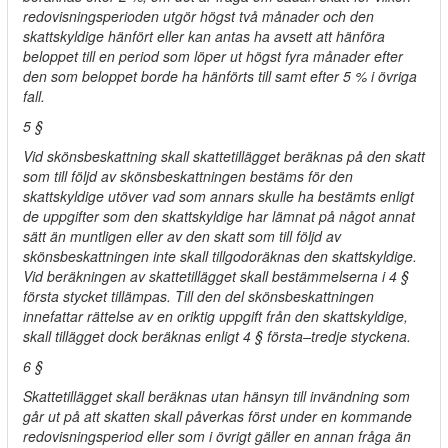
redovisningsperioden utgör högst två månader och den
skattskyldige hänfört eller kan antas ha avsett att hänföra
beloppet till en period som löper ut högst fyra månader efter
den som beloppet borde ha hänförts till samt efter 5 % i övriga
fall.
5 §
Vid skönsbeskattning skall skattetillägget beräknas på den skatt
som till följd av skönsbeskattningen bestäms för den
skattskyldige utöver vad som annars skulle ha bestämts enligt
de uppgifter som den skattskyldige har lämnat på något annat
sätt än muntligen eller av den skatt som till följd av
skönsbeskattningen inte skall tillgodoräknas den skattskyldige.
Vid beräkningen av skattetillägget skall bestämmelserna i 4 §
första stycket tillämpas. Till den del skönsbeskattningen
innefattar rättelse av en oriktig uppgift från den skattskyldige,
skall tillägget dock beräknas enligt 4 § första–tredje styckena.
6 §
Skattetillägget skall beräknas utan hänsyn till invändning som
går ut på att skatten skall påverkas först under en kommande
redovisningsperiod eller som i övrigt gäller en annan fråga än