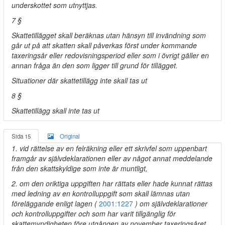
underskottet som utnyttjas.
7 §
Skattetillägget skall beräknas utan hänsyn till invändning som
går ut på att skatten skall påverkas först under kommande
taxeringsår eller redovisningsperiod eller som i övrigt gäller en
annan fråga än den som ligger till grund för tillägget.
Situationer där skattetillägg inte skall tas ut
8 §
Skattetillägg skall inte tas ut
Sida 15
Original
1. vid rättelse av en felräkning eller ett skrivfel som uppenbart
framgår av självdeklarationen eller av något annat meddelande
från den skattskyldige som inte är muntligt,
2. om den oriktiga uppgiften har rättats eller hade kunnat rättas
med ledning av en kontrolluppgift som skall lämnas utan
föreläggande enligt lagen (
2001:1227
) om självdeklarationer
och kontrolluppgifter och som har varit tillgänglig för
skattemyndigheten före utgången av november taxeringsåret,