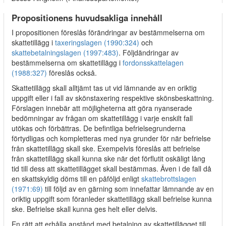
Propositionens huvudsakliga innehåll
I propositionen föreslås förändringar av bestämmelserna om
skattetillägg i
taxeringslagen (1990:324)
och
skattebetalningslagen (1997:483)
. Följdändringar av
bestämmelserna om skattetillägg i
fordonsskattelagen
(1988:327)
föreslås också.
Skattetillägg skall alltjämt tas ut vid lämnande av en oriktig
uppgift eller i fall av skönstaxering respektive skönsbeskattning.
Förslagen innebär att möjligheterna att göra nyanserade
bedömningar av frågan om skattetillägg i varje enskilt fall
utökas och förbättras. De befintliga befrielsegrunderna
förtydligas och kompletteras med nya grunder för när befrielse
från skattetillägg skall ske. Exempelvis föreslås att befrielse
från skattetillägg skall kunna ske när det förflutit oskäligt lång
tid till dess att skattetillägget skall bestämmas. Även i de fall då
en skattskyldig döms till en påföljd enligt
skattebrottslagen
(1971:69)
till följd av en gärning som innefattar lämnande av en
oriktig uppgift som föranleder skattetillägg skall befrielse kunna
ske. Befrielse skall kunna ges helt eller delvis.
En rätt att erhålla anstånd med betalning av skattetillägget till