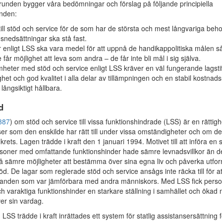
unden bygger våra bedömningar och förslag på följande principiella
anden:
ill stöd och service för de som har de största och mest långvariga behove
nsnedsättningar ska stå fast.
r enligt LSS ska vara medel för att uppnå de handikappolitiska målen s
 får möjlighet att leva som andra – de får inte bli mål i sig själva.
heter med stöd och service enligt LSS kräver en väl fungerande lagstif
ghet och god kvalitet i alla delar av tillämpningen och en stabil kostnads
 långsiktigt hållbara.
d
387
) om stöd och service till vissa funktionshindrade (LSS) är en rättig
ser som den enskilde har rätt till under vissa omständigheter och om de
rets. Lagen trädde i kraft den 1 januari 1994. Motivet till att införa en 
ersoner med omfattande funktionshinder hade sämre levnadsvillkor än de
 sämre möjligheter att bestämma över sina egna liv och påverka utfo
öd. De lagar som reglerade stöd och service ansågs inte räcka till för a
llanden som var jämförbara med andra människors. Med LSS fick pers
 varaktiga funktionshinder en starkare ställning i samhället och ökad m
ver sin vardag.
LSS trädde i kraft inrättades ett system för statlig assistansersättning 