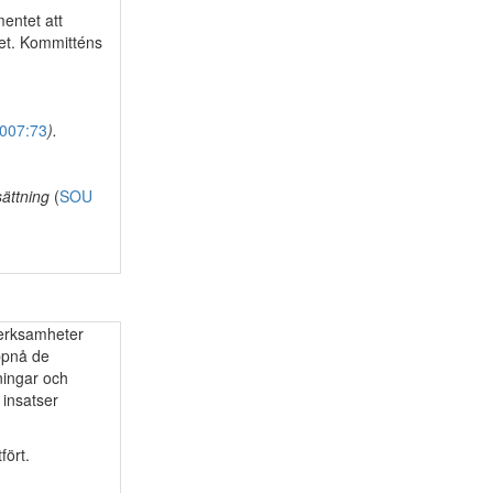
entet att
get. Kommitténs
007:73
).
sättning
(
SOU
 verksamheter
uppnå de
ningar och
 insatser
fört.