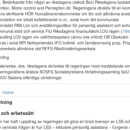
bet. Betänkande från något av riksdagens utskott BoU Riksdagens bost
tention, Motor control and Perception dir. Regeringens direktiv till en ko
s skriftserie HÖK Huvudöverenskommelse om lön och allmänna anställ
dation om lokalt kollektivavtal m.m., avtal inom det kommunala
rådet PAN Lön och anställningsvillkor för personlig assistent och anh
mmunal stöd och service FiU Riksdagens finansutskott LOU lagen (
199
handling LOV lagen om valfrihetssystem (ännu inte införd) OB Obekväm a
ras i avtal NPI Nettoprisindex IFO Individ- och familjeomsorg prop. Pr
gsverkets allmänna råd RFFS Riksförsäkringsverkets
mling
sskrivelse, dvs. riksdagens skrivelse till regeringen med meddelande o
eringsrättens årsbok SOSFS Socialstyrelsens författningssamling So
SOU Statens offentliga utredningar
Original
tning
 och arbetssätt
 har haft i uppdrag av regeringen att göra en bred översyn av LSS oc
n centrala frågan är hur LSS – inklusive personlig assistans – fungera