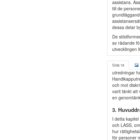
assistans. As
till de perso
grundläggande
assistansersä
dessa delar 
De stödformer 
av rådande fö
utvecklingen 
Sida 19
utredningar ha
Handikapputre
och mot diskr
varit tänkt at
en genomtänkt
3. Huvuddr
I detta kapite
och LASS, om 
hur rättighets
för personer 