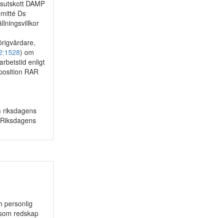
adsutskott DAMP
mmitté Ds
ningsvillkor
örigvårdare,
2:1528
) om
rbetstid enligt
oposition RAR
m riksdagens
U Riksdagens
h personlig
r som redskap