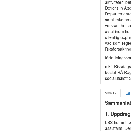
aktiviteter” 
Deficits in At
Departementen
samt rekommen
verksamhetsom
avtal inom ko
offentlig upp
vad som regle
Riksförsäkrin
författningssa
rskr. Riksdag
beslut RÅ Reg
socialutskott 
Sida 17
Sammanfat
1. Uppdrag
LSS-kommittén
assistans. De