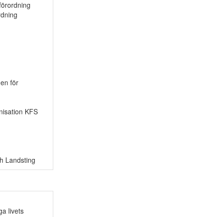
förordning
rdning
en för
isation KFS
h Landsting
ga livets