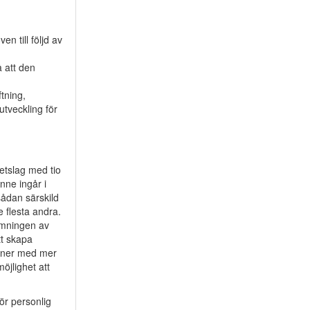
n till följd av
å att den
tning,
utveckling för
hetslag med tio
nne ingår i
sådan särskild
 flesta andra.
rmningen av
tt skapa
oner med mer
öjlighet att
för personlig