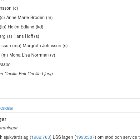
nsson (c)
(c) Anne Marie Brodén (m)
(fp) Helén Edlund (kd)
rg (s) Hans Hoff (s)
sson (mp) Margreth Johnsson (s)
t (m) Mona Lisa Norrman (v)
rsson
 Cecilia Eek Cecilia Ljung
Original
gar
ordningar
h sjukvårdslag (
1982:763
) LSS lagen (
1993:387
) om stöd och service ti