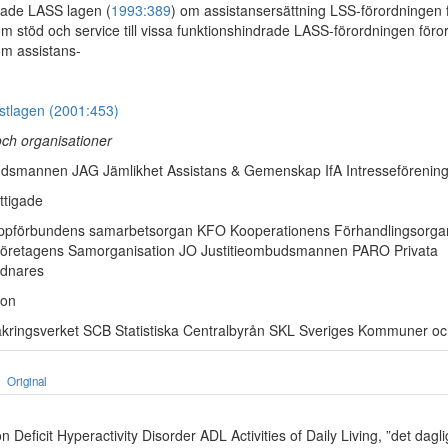
rade LASS lagen (
1993:389
) om assistansersättning LSS-förordningen 
om stöd och service till vissa funktionshindrade LASS-förordningen föro
om assistans-
nstlagen (2001:453)
ch organisationer
smannen JAG Jämlikhet Assistans & Gemenskap IfA Intresseförening
ttigade
pförbundens samarbetsorgan KFO Kooperationens Förhandlingsorgan
retagens Samorganisation JO Justitieombudsmannen PARO Privata
rdnares
ion
kringsverket SCB Statistiska Centralbyrån SKL Sveriges Kommuner oc
Original
 Deficit Hyperactivity Disorder ADL Activities of Daily Living, ”det dagli