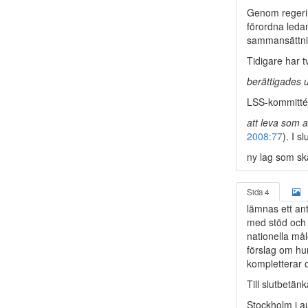
Genom regerin
förordna leda
sammansättnin
Tidigare har 
berättigades 
LSS-kommitté
att leva som 
2008:77
). I s
ny lag som s
Sida 4
lämnas ett ant
med stöd och s
nationella må
förslag om hur
kompletterar 
Till slutbetän
Stockholm i a