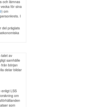
ans och lämnas
 vecka för sina
9
) om
personkrets. I
r del präglats
llsekonomiska
-talet av
ligt samhälle
 från början
lla delar bildar
e enligt LSS
forskning om
dsförhållanden
satser som