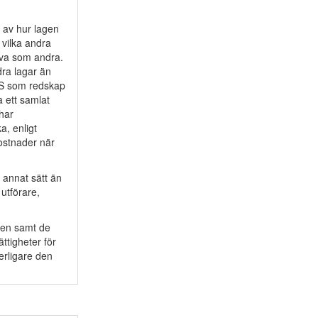
 av hur lagen
 vilka andra
eva som andra.
dra lagar än
SS som redskap
a ett samlat
 har
a, enligt
kostnader när
 annat sätt än
utförare,
ken samt de
ttigheter för
erligare den