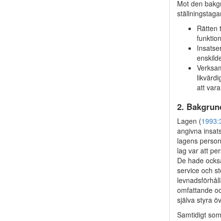
Mot den bakgr
ställningstag
Rätten t
funktio
Insatse
enskilde
Verksam
likvärdi
att vara
2. Bakgrun
Lagen (
1993:
angivna insat
lagens personk
lag var att p
De hade också
service och st
levnadsförhå
omfattande och
själva styra ö
Samtidigt som 