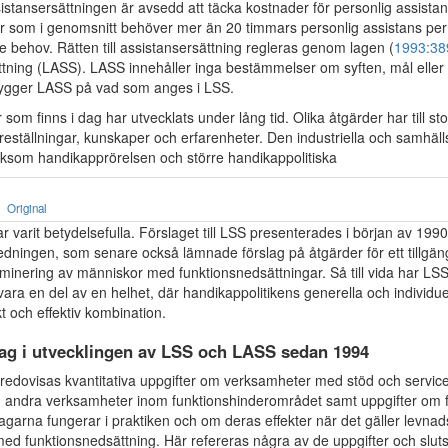
sistansersättningen är avsedd att täcka kostnader för personlig assist
ner som i genomsnitt behöver mer än 20 timmars personlig assistans per
 behov. Rätten till assistansersättning regleras genom lagen (
1993:38
ttning (LASS). LASS innehåller inga bestämmelser om syften, mål eller 
bygger LASS på vad som anges i LSS.
som finns i dag har utvecklats under lång tid. Olika åtgärder har till sto
reställningar, kunskaper och erfarenheter. Den industriella och samhä
liksom handikapprörelsen och större handikappolitiska
Original
r varit betydelsefulla. Förslaget till LSS presenterades i början av 1990
dningen, som senare också lämnade förslag på åtgärder för ett tillgäng
iminering av människor med funktionsnedsättningar. Så till vida har LSS
t vara en del av en helhet, där handikappolitikens generella och individue
 och effektiv kombination.
ag i utvecklingen av LSS och LASS sedan 1994
l redovisas kvantitativa uppgifter om verksamheter med stöd och servic
andra verksamheter inom funktionshinderområdet samt uppgifter om 
lagarna fungerar i praktiken och om deras effekter när det gäller levna
med funktionsnedsättning. Här refereras några av de uppgifter och slut