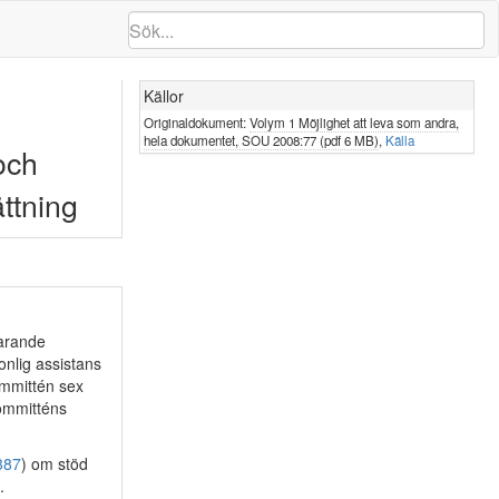
Källor
Originaldokument:
Volym 1 Möjlighet att leva som andra,
hela dokumentet, SOU 2008:77 (pdf 6 MB)
,
Källa
och
ttning
varande
onlig assistans
ommittén sex
Kommitténs
387
) om stöd
.