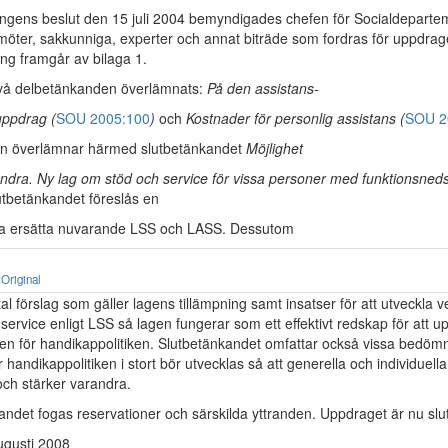
gens beslut den 15 juli 2004 bemyndigades chefen för Socialdepartem
möter, sakkunniga, experter och annat biträde som fordras för uppdra
g framgår av bilaga 1.
två delbetänkanden överlämnats:
På den assistans-
uppdrag (
SOU 2005:100
)
och
Kostnader för personlig assistans (
SOU 2
n överlämnar härmed slutbetänkandet
Möjlighet
andra. Ny lag om stöd och service för vissa personer med funktionsned
lutbetänkandet föreslås en
ka ersätta nuvarande LSS och LASS. Dessutom
Original
al förslag som gäller lagens tillämpning samt insatser för att utveckla
ervice enligt LSS så lagen fungerar som ett effektivt redskap för att 
len för handikappolitiken. Slutbetänkandet omfattar också vissa bedöm
 handikappolitiken i stort bör utvecklas så att generella och individuella
och stärker varandra.
kandet fogas reservationer och särskilda yttranden. Uppdraget är nu slut
ugusti 2008