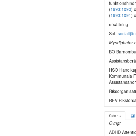
funktionshind
(
1993:1090
) 
(
1993:1091
) 
ersättning
SoL
socialtjä
Myndigheter o
BO Barnombud
Assistansberä
HSO Handikap
Kommunala Fö
Assistansano
Riksorganisat
RFV Riksförsä
Sida 16
Övrigt
ADHD Attention