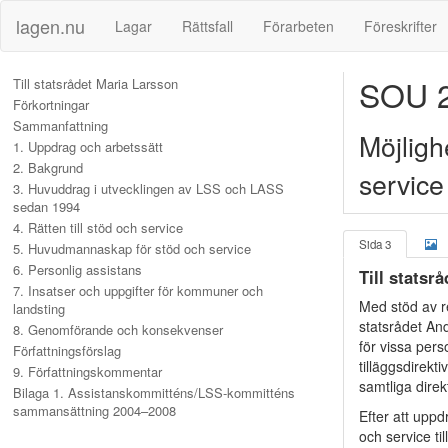
lagen.nu
Lagar
Rättsfall
Förarbeten
Föreskrifter
SOU 2
Till statsrådet Maria Larsson
Förkortningar
Sammanfattning
Möjligh
1. Uppdrag och arbetssätt
2. Bakgrund
service
3. Huvuddrag i utvecklingen av LSS och LASS
sedan 1994
4. Rätten till stöd och service
Sida 3
5. Huvudmannaskap för stöd och service
6. Personlig assistans
Till statsr
7. Insatser och uppgifter för kommuner och
Med stöd av r
landsting
statsrådet An
8. Genomförande och konsekvenser
för vissa per
Författningsförslag
tilläggsdirek
9. Författningskommentar
samtliga direk
Bilaga 1. Assistanskommitténs/LSS-kommitténs
sammansättning 2004–2008
Efter att uppd
och service t