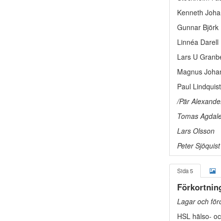
Kenneth Joha
Gunnar Björk 
Linnéa Darell 
Lars U Granbe
Magnus Johan
Paul Lindquis
/Pär Alexande
Tomas Agdalen
Lars Olsson
Peter Sjöquist
Sida 5
Förkortnin
Lagar och för
HSL hälso- oc