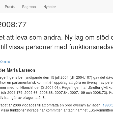
Praxis
Begrepp
Nyheter
008:77
et att leva som andra. Ny lag om stöd 
 till vissa personer med funktionsnedsä
Original
ådet Maria Larsson
egeringens bemyndigande den 15 juli 2004 (dir 2004:107) gav det då
dnor en parlamentarisk kommitté i uppdrag att göra en översyn av pers
soner med funktionshinder (S 2004:06). Regeringen har därefter givit k
tiv (dir 2004:179, 2005:66, 2006:68, 2007:84, 2007:109 och 2008:73). 
tiv framgår av bilagorna 2–8.
raget år 2006 vidgades till att omfatta en bred översyn av lagen (
1993:
ill vissa funktionshindrade har kommittén antagit namnet LSS-kommittén