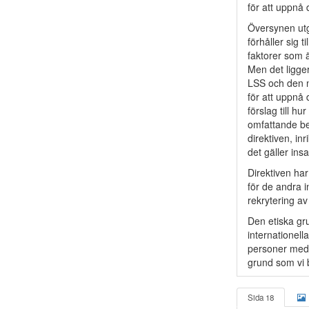
för att uppnå
Översynen utg
förhåller sig 
faktorer som 
Men det ligger
LSS och den n
för att uppnå 
förslag till h
omfattande beh
direktiven, in
det gäller ins
Direktiven har
för de andra 
rekrytering a
Den etiska gr
internationell
personer med f
grund som vi 
Sida 18