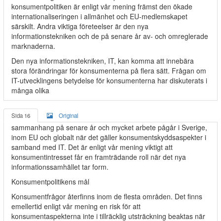
konsumentpolitiken är enligt vår mening främst den ökade
internationaliseringen i allmänhet och EU-medlemskapet
särskilt. Andra viktiga företeelser är den nya
informationstekniken och de på senare år av- och omreglerade
marknaderna.
Den nya informationstekniken, IT, kan komma att innebära
stora förändringar för konsumenterna på flera sätt. Frågan om
IT-utvecklingens betydelse för konsumenterna har diskuterats i
många olika
Sida 16
Original
sammanhang på senare år och mycket arbete pågår i Sverige,
inom EU och globalt när det gäller konsumentskyddsaspekter i
samband med IT. Det är enligt vår mening viktigt att
konsumentintresset får en framträdande roll när det nya
informationssamhället tar form.
Konsumentpolitikens mål
Konsumentfrågor återfinns inom de flesta områden. Det finns
emellertid enligt vår mening en risk för att
konsumentaspekterna inte i tillräcklig utsträckning beaktas när