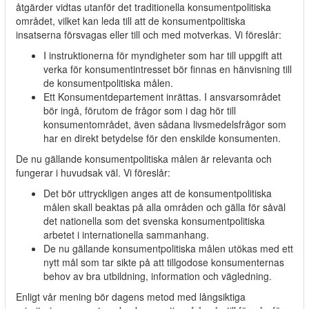
åtgärder vidtas utanför det traditionella konsumentpolitiska
området, vilket kan leda till att de konsumentpolitiska
insatserna försvagas eller till och med motverkas. Vi föreslår:
I instruktionerna för myndigheter som har till uppgift att
verka för konsumentintresset bör finnas en hänvisning till
de konsumentpolitiska målen.
Ett Konsumentdepartement inrättas. I ansvarsområdet
bör ingå, förutom de frågor som i dag hör till
konsumentområdet, även sådana livsmedelsfrågor som
har en direkt betydelse för den enskilde konsumenten.
De nu gällande konsumentpolitiska målen är relevanta och
fungerar i huvudsak väl. Vi föreslår:
Det bör uttryckligen anges att de konsumentpolitiska
målen skall beaktas på alla områden och gälla för såväl
det nationella som det svenska konsumentpolitiska
arbetet i internationella sammanhang.
De nu gällande konsumentpolitiska målen utökas med ett
nytt mål som tar sikte på att tillgodose konsumenternas
behov av bra utbildning, information och vägledning.
Enligt vår mening bör dagens metod med långsiktiga