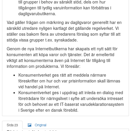
till grupper i behov av särskilt stöd, dels om hur
tillgången till tydlig varuinformation kan förbättras i
dagligvarubutikerna.
Vad gäller frågan om märkning av dagligvaror generellt har en
särskild utredare nyligen kartlagt det gällande regelverket. Vi
ställer oss bakom flera av utredarens förslag som syftar till att
stödja vissa grupper t.ex. synskadade.
Genom de nya Internetbutikerna har skapats ett nytt sätt för
konsumenten att köpa varor och tjänster. Det är emellertid
viktigt att konsumenterna även på Internet får tillgång till
information om produkterna. Vi föreslår:
Konsumentverket ges rätt att meddela närmare
föreskrifter om hur och var prisinformation skall lämnas
vid handel på Internet.
Konsumentverket ges i uppdrag att inleda en dialog med
företrädare för näringslivet i syfte att undersöka intresset
för och behovet av ett IT-baserat varudeklarationssystem
i Sverige efter en dansk förebild.
Sida 23
Original