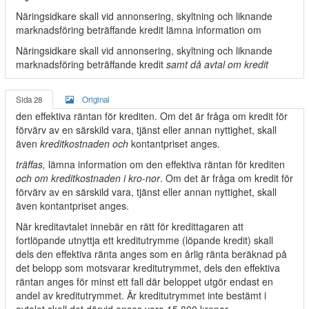
Näringsidkare skall vid annonsering, skyltning och liknande
marknadsföring beträffande kredit lämna information om
Näringsidkare skall vid annonsering, skyltning och liknande
marknadsföring beträffande kredit
samt då avtal om kredit
Sida 28
Original
den effektiva räntan för krediten. Om det är fråga om kredit för
förvärv av en särskild vara, tjänst eller annan nyttighet, skall
även
kreditkostnaden och
kontantpriset anges.
träffas,
lämna information om den effektiva räntan för krediten
och om kreditkostnaden i kro
-
nor
. Om det är fråga om kredit för
förvärv av en särskild vara, tjänst eller annan nyttighet, skall
även kontantpriset anges.
När kreditavtalet innebär en rätt för kredittagaren att
fortlöpande utnyttja ett kreditutrymme (löpande kredit) skall
dels den effektiva ränta anges som en årlig ränta beräknad på
det belopp som motsvarar kreditutrymmet, dels den effektiva
räntan anges för minst ett fall där beloppet utgör endast en
andel av kreditutrymmet. Är kreditutrymmet inte bestämt i