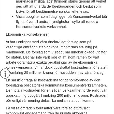
marknadsrättsliga lagstiftningen stärks genom att verket
ges rätt att utfärda de förelägganden och beslut som
krävs för att bestämmelserna skall efterlevas.
Vissa uppgifter som i dag ligger på Konsumentverket bör
flyttas över till andra myndigheter i syfte att renodla
Konsumentverkets verksamhet.
Ekonomiska konsekvenser
Vi har i enlighet med våra direktiv lagt förslag som på
väsentliga områden stärker konsumenternas ställning på
marknaden. De förslag som vi redovisar innebär ökade utgifter
för staten. Det har inte varit möjligt att inom ramen för vårt
arbete göra några exakta beräkningar av de ekonomiska
konsekvenserna. Vi har dock uppskattat kostnaderna för staten
till omkring 25 miljoner kronor för huvuddelen av våra förslag.
En särskild fråga är kostnaderna för genomförande av den
föreslagna obligatoriska kommunala konsumentverksamheten.
Den totala kostnaden för en sådan verksamhet torde enligt vår
uppskattning uppgå till omkring 200 miljoner kronor. Kostnaden
bör enligt vår mening delas lika mellan stat och kommun.
På vissa områden förutsätter våra förslag ett frivilligt
ekonomiskt engagemang från de privata aktörerna.