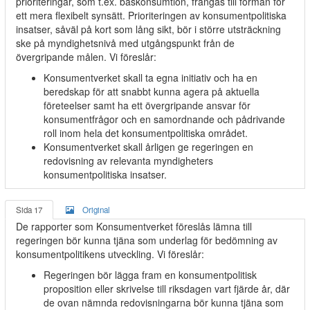
prioriteringar, som t.ex. baskonsumtion, frångås till förmån för
ett mera flexibelt synsätt. Prioriteringen av konsumentpolitiska
insatser, såväl på kort som lång sikt, bör i större utsträckning
ske på myndighetsnivå med utgångspunkt från de
övergripande målen. Vi föreslår:
Konsumentverket skall ta egna initiativ och ha en
beredskap för att snabbt kunna agera på aktuella
företeelser samt ha ett övergripande ansvar för
konsumentfrågor och en samordnande och pådrivande
roll inom hela det konsumentpolitiska området.
Konsumentverket skall årligen ge regeringen en
redovisning av relevanta myndigheters
konsumentpolitiska insatser.
Sida 17
Original
De rapporter som Konsumentverket föreslås lämna till
regeringen bör kunna tjäna som underlag för bedömning av
konsumentpolitikens utveckling. Vi föreslår:
Regeringen bör lägga fram en konsumentpolitisk
proposition eller skrivelse till riksdagen vart fjärde år, där
de ovan nämnda redovisningarna bör kunna tjäna som