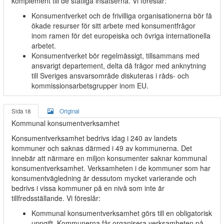
komplement till de statliga insatserna. Vi föreslår:
Konsumentverket och de frivilliga organisationerna bör få
ökade resurser för sitt arbete med konsumentfrågor
inom ramen för det europeiska och övriga internationella
arbetet.
Konsumentverket bör regelmässigt, tillsammans med
ansvarigt departement, delta då frågor med anknytning
till Sveriges ansvarsområde diskuteras i råds- och
kommissionsarbetsgrupper inom EU.
Sida 18
Original
Kommunal konsumentverksamhet
Konsumentverksamhet bedrivs idag i 240 av landets
kommuner och saknas därmed i 49 av kommunerna. Det
innebär att närmare en miljon konsumenter saknar kommunal
konsumentverksamhet. Verksamheten i de kommuner som har
konsumentvägledning är dessutom mycket varierande och
bedrivs i vissa kommuner på en nivå som inte är
tillfredsställande. Vi föreslår:
Kommunal konsumentverksamhet görs till en obligatorisk
uppgift. Kommunerna får organisera verksamheten på