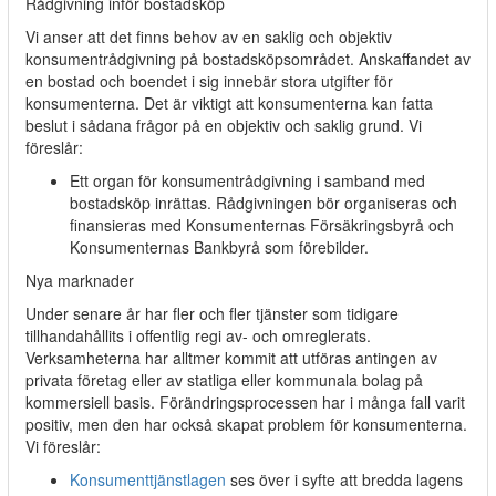
Rådgivning inför bostadsköp
Vi anser att det finns behov av en saklig och objektiv
konsumentrådgivning på bostadsköpsområdet. Anskaffandet av
en bostad och boendet i sig innebär stora utgifter för
konsumenterna. Det är viktigt att konsumenterna kan fatta
beslut i sådana frågor på en objektiv och saklig grund. Vi
föreslår:
Ett organ för konsumentrådgivning i samband med
bostadsköp inrättas. Rådgivningen bör organiseras och
finansieras med Konsumenternas Försäkringsbyrå och
Konsumenternas Bankbyrå som förebilder.
Nya marknader
Under senare år har fler och fler tjänster som tidigare
tillhandahållits i offentlig regi av- och omreglerats.
Verksamheterna har alltmer kommit att utföras antingen av
privata företag eller av statliga eller kommunala bolag på
kommersiell basis. Förändringsprocessen har i många fall varit
positiv, men den har också skapat problem för konsumenterna.
Vi föreslår:
Konsumenttjänstlagen
ses över i syfte att bredda lagens