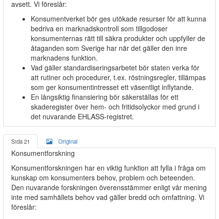
avsett. Vi föreslår:
Konsumentverket bör ges utökade resurser för att kunna
bedriva en marknadskontroll som tillgodoser
konsumenternas rätt till säkra produkter och uppfyller de
åtaganden som Sverige har när det gäller den inre
marknadens funktion.
Vad gäller standardiseringsarbetet bör staten verka för
att rutiner och procedurer, t.ex. röstningsregler, tillämpas
som ger konsumentintresset ett väsentligt inflytande.
En långsiktig finansiering bör säkerställas för ett
skaderegister över hem- och fritidsolyckor med grund i
det nuvarande EHLASS-registret.
Sida 21
Original
Konsumentforskning
Konsumentforskningen har en viktig funktion att fylla i fråga om
kunskap om konsumenters behov, problem och beteenden.
Den nuvarande forskningen överensstämmer enligt vår mening
inte med samhällets behov vad gäller bredd och omfattning. Vi
föreslår: