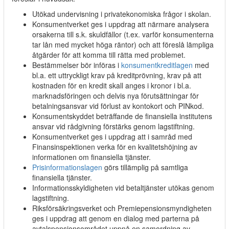
Utökad undervisning i privatekonomiska frågor i skolan.
Konsumentverket ges i uppdrag att närmare analysera
orsakerna till s.k. skuldfällor (t.ex. varför konsumenterna
tar lån med mycket höga räntor) och att föreslå lämpliga
åtgärder för att komma till rätta med problemet.
Bestämmelser bör införas i
konsumentkreditlagen
med
bl.a. ett uttryckligt krav på kreditprövning, krav på att
kostnaden för en kredit skall anges i kronor i bl.a.
marknadsföringen och delvis nya förutsättningar för
betalningsansvar vid förlust av kontokort och PINkod.
Konsumentskyddet beträffande de finansiella institutens
ansvar vid rådgivning förstärks genom lagstiftning.
Konsumentverket ges i uppdrag att i samråd med
Finansinspektionen verka för en kvalitetshöjning av
informationen om finansiella tjänster.
Prisinformationslagen
görs tillämplig på samtliga
finansiella tjänster.
Informationsskyldigheten vid betaltjänster utökas genom
lagstiftning.
Riksförsäkringsverket och Premiepensionsmyndigheten
ges i uppdrag att genom en dialog med parterna på
avtalspensionsområdet uppnå en samordning av