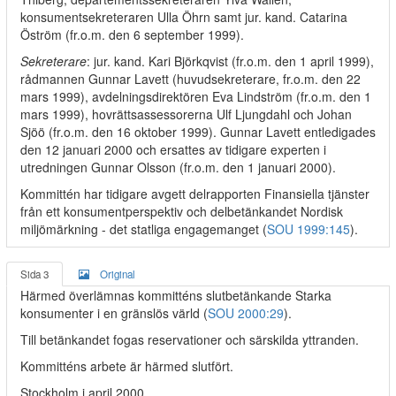
konsumentsekreteraren Ulla Öhrn samt jur. kand. Catarina
Öström (fr.o.m. den 6 september 1999).
Sekreterare
: jur. kand. Kari Björkqvist (fr.o.m. den 1 april 1999),
rådmannen Gunnar Lavett (huvudsekreterare, fr.o.m. den 22
mars 1999), avdelningsdirektören Eva Lindström (fr.o.m. den 1
mars 1999), hovrättsassessorerna Ulf Ljungdahl och Johan
Sjöö (fr.o.m. den 16 oktober 1999). Gunnar Lavett entledigades
den 12 januari 2000 och ersattes av tidigare experten i
utredningen Gunnar Olsson (fr.o.m. den 1 januari 2000).
Kommittén har tidigare avgett delrapporten Finansiella tjänster
från ett konsumentperspektiv och delbetänkandet Nordisk
miljömärkning - det statliga engagemanget (
SOU 1999:145
).
Sida 3
Original
Härmed överlämnas kommitténs slutbetänkande Starka
konsumenter i en gränslös värld (
SOU 2000:29
).
Till betänkandet fogas reservationer och särskilda yttranden.
Kommitténs arbete är härmed slutfört.
Stockholm i april 2000