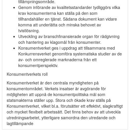
tillämpningsområde.
Genom införande av kvalitetsstandarder tydliggörs vilka
krav konsumenterna kan ställa på den som
tillhandahåller en tjänst. Sådana dokument kan vidare
komma att underlätta och minska behovet av
tvistlösning.
Utveckling av branschfinansierade organ för rådgivning
och hantering av klagomål från konsumenter.
Konsumentverket ges i uppdrag att tillsammans med
Konkurrensverket genomföra systematiska studier av de
av- och omreglerade marknaderna från ett
konsumentperspektiv.
Konsumentverkets roll
Konsumentverket är den centrala myndigheten på
konsumentområdet. Verkets insatser är avgörande för
möjligheten att uppnå de konsumentpolitiska mål som
statsmakterna ställer upp. Stora och ökade krav ställs på
Konsumentverket, vilket bl.a. förutsätter ett effektivt, slagkraftigt
och mycket flexibelt arbetssätt. Det finns behov av att utveckla
utredningsarbetet, ytterligare samordna den utredande och
lagtillämpande