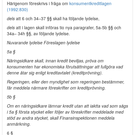
Härigenom föreskrivs i fråga om
konsumentkreditlagen
(1992:830)
dels
att 6 och 34–37 §§ skall ha följande lydelse,
dels
att i lagen skall införas tio nya paragrafer, 5a-5b §§ och
34a– 34h §§, av följande lydelse.
Nuvarande lydelse Föreslagen lydelse
5a §
Näringsidkare skall, innan kredit beviljas, pröva om
konsumenten har ekonomiska förutsättningar att fullgöra vad
denne åtar sig enligt kreditavtalet (kreditprövning).
Regeringen, eller den myndighet som regeringen bestämmer,
får meddela närmare föreskrifter om kreditprövning.
5b §
Om en näringsidkare lämnar kredit utan att iaktta vad som sägs
i 5a § första stycket eller följer av föreskrifter meddelade med
stöd av andra stycket, skall Finansinspektionen meddela
anmärkning.
6 §