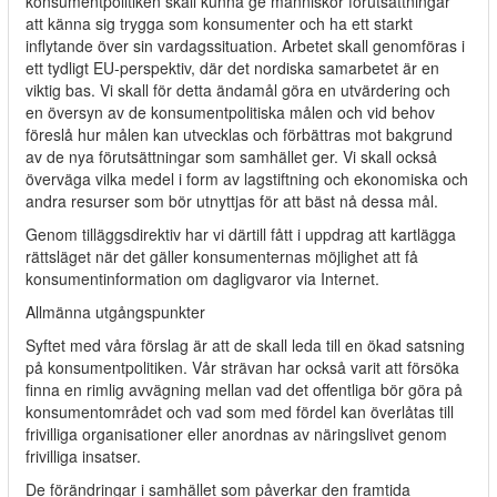
konsumentpolitiken skall kunna ge människor förutsättningar
att känna sig trygga som konsumenter och ha ett starkt
inflytande över sin vardagssituation. Arbetet skall genomföras i
ett tydligt EU-perspektiv, där det nordiska samarbetet är en
viktig bas. Vi skall för detta ändamål göra en utvärdering och
en översyn av de konsumentpolitiska målen och vid behov
föreslå hur målen kan utvecklas och förbättras mot bakgrund
av de nya förutsättningar som samhället ger. Vi skall också
överväga vilka medel i form av lagstiftning och ekonomiska och
andra resurser som bör utnyttjas för att bäst nå dessa mål.
Genom tilläggsdirektiv har vi därtill fått i uppdrag att kartlägga
rättsläget när det gäller konsumenternas möjlighet att få
konsumentinformation om dagligvaror via Internet.
Allmänna utgångspunkter
Syftet med våra förslag är att de skall leda till en ökad satsning
på konsumentpolitiken. Vår strävan har också varit att försöka
finna en rimlig avvägning mellan vad det offentliga bör göra på
konsumentområdet och vad som med fördel kan överlåtas till
frivilliga organisationer eller anordnas av näringslivet genom
frivilliga insatser.
De förändringar i samhället som påverkar den framtida