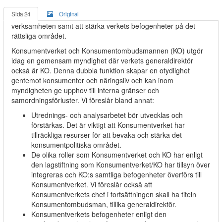
Sida 24
Original
verksamheten samt att stärka verkets befogenheter på det
rättsliga området.
Konsumentverket och Konsumentombudsmannen (KO) utgör
idag en gemensam myndighet där verkets generaldirektör
också är KO. Denna dubbla funktion skapar en otydlighet
gentemot konsumenter och näringsliv och kan inom
myndigheten ge upphov till interna gränser och
samordningsförluster. Vi föreslår bland annat:
Utrednings- och analysarbetet bör utvecklas och
förstärkas. Det är viktigt att Konsumentverket har
tillräckliga resurser för att bevaka och stärka det
konsumentpolitiska området.
De olika roller som Konsumentverket och KO har enligt
den lagstiftning som Konsumentverket/KO har tillsyn över
integreras och KO:s samtliga befogenheter överförs till
Konsumentverket. Vi föreslår också att
Konsumentverkets chef i fortsättningen skall ha titeln
Konsumentombudsman, tillika generaldirektör.
Konsumentverkets befogenheter enligt den