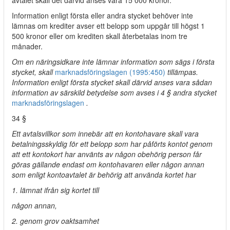
avtalet skall det därvid anses vara 15 000 kronor.
Information enligt första eller andra stycket behöver inte
lämnas om krediter avser ett belopp som uppgår till högst 1
500 kronor eller om krediten skall återbetalas inom tre
månader.
Om en näringsidkare inte lämnar information som sägs i första
stycket, skall
marknadsföringslagen (1995:450)
tillämpas.
Information enligt första stycket skall därvid anses vara sådan
information av särskild betydelse som avses i 4 § andra stycket
marknadsföringslagen
.
34 §
Ett avtalsvillkor som innebär att en kontohavare skall vara
betalningsskyldig för ett belopp som har påförts kontot genom
att ett kontokort har använts av någon obehörig person får
göras gällande endast om kontohavaren eller någon annan
som enligt kontoavtalet är behörig att använda kortet har
1. lämnat ifrån sig kortet till
någon annan,
2. genom grov oaktsamhet