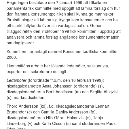
Regeringen beslutade den 7 januari 1999 att tillkalla en
parlamentarisk kommitté med uppgift att lämna förslag om hur
den framtida konsumentpolitiken skall kunna ge människor
förutsättningar att känna sig trygga som konsumenter och ha
ett starkt inflytande över sin vardagssituation. Genom
tilläggsdirektiv den 7 oktober 1999 fick kommittén i uppdrag att
analysera och lämna förslag angående konsumentinformation
om dagligvaror.
Kommittén har antagit namnet Konsumentpolitiska kommittén
2000.
I kommitténs arbete har följande ledamöter, sakkunniga,
experter och sekreterare deltagit.
Ledamöter
(förordnade fr.o.m. den 10 februari 1999):
riksdagsledamoten Anita Johansson (ordförande) (s),
riksdagsledamöterna Berit Adolfsson (m) och Birgitta Ahlqvist
(s), marknadschefen
Thord Andersson (kd), f.d. riksdagsledamöterna Lennart
Brunander (c) och Camilla Dahlin-Andersson (fp),
riksdagsledamöterna Nils-Göran Holmqvist (s), Tanja
Linderborg (v) och Karin Olsson (s) samt studeranden Paulo