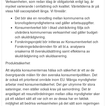
Verksamheten, som redan idag är obligatorisk enligt lag, är
mycket varierande i omfattning och kvalitet. Väntetiderna är på
vissa håll oacceptabelt långa. Vi föreslår:
Det bör ske en renodling mellan kommunerna och
kronofogdemyndigheterna vad gäller arbetsuppgifter.
Konsumentverket bör i ökad utsträckning följa och
utvärdera kommunernas verksamhet vad gäller budget-
och skuldrådgivning.
Forskningsprojekt bör initieras av Konsumentverket och
Forskningsrådsnämnden för att bl.a. analysera
orsakerna till överskuldsättning samt effekterna av
skuldrådgivning och skuldsanering.
Produktsäkerhet
Att skydda konsumenternas hälsa och säkerhet är ett av de
övergripande målen för den svenska konsumentpolitiken. Det
är också ett prioriterat område inom EU. Många myndigheter
arbetar med konsumentsäkerhet. Det ger utrymme för stora
satsningar, men ställer också krav på samordning. Det är
angeläget att resursfördelningen mellan olika myndigheter sker
på ett sådant sätt att var och en av dessa har en faktisk
möjlighet att bedriva verksamheten på det sätt som regeringen