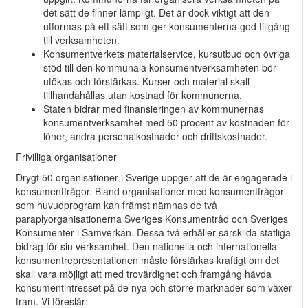
det sätt de finner lämpligt. Det är dock viktigt att den
utformas på ett sätt som ger konsumenterna god tillgång
till verksamheten.
Konsumentverkets materialservice, kursutbud och övriga
stöd till den kommunala konsumentverksamheten bör
utökas och förstärkas. Kurser och material skall
tillhandahållas utan kostnad för kommunerna.
Staten bidrar med finansieringen av kommunernas
konsumentverksamhet med 50 procent av kostnaden för
löner, andra personalkostnader och driftskostnader.
Frivilliga organisationer
Drygt 50 organisationer i Sverige uppger att de är engagerade i
konsumentfrågor. Bland organisationer med konsumentfrågor
som huvudprogram kan främst nämnas de två
paraplyorganisationerna Sveriges Konsumentråd och Sveriges
Konsumenter i Samverkan. Dessa två erhåller särskilda statliga
bidrag för sin verksamhet. Den nationella och internationella
konsumentrepresentationen måste förstärkas kraftigt om det
skall vara möjligt att med trovärdighet och framgång hävda
konsumentintresset på de nya och större marknader som växer
fram. Vi föreslår: