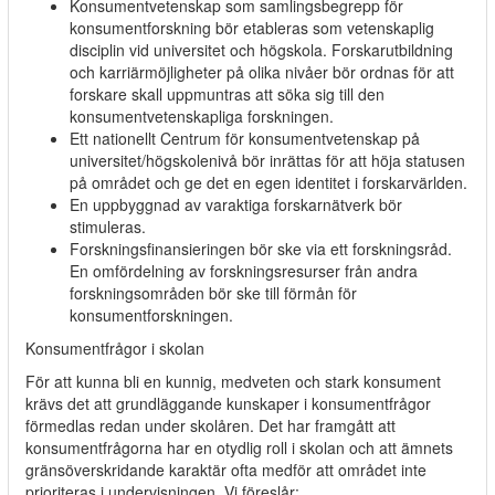
Konsumentvetenskap som samlingsbegrepp för
konsumentforskning bör etableras som vetenskaplig
disciplin vid universitet och högskola. Forskarutbildning
och karriärmöjligheter på olika nivåer bör ordnas för att
forskare skall uppmuntras att söka sig till den
konsumentvetenskapliga forskningen.
Ett nationellt Centrum för konsumentvetenskap på
universitet/högskolenivå bör inrättas för att höja statusen
på området och ge det en egen identitet i forskarvärlden.
En uppbyggnad av varaktiga forskarnätverk bör
stimuleras.
Forskningsfinansieringen bör ske via ett forskningsråd.
En omfördelning av forskningsresurser från andra
forskningsområden bör ske till förmån för
konsumentforskningen.
Konsumentfrågor i skolan
För att kunna bli en kunnig, medveten och stark konsument
krävs det att grundläggande kunskaper i konsumentfrågor
förmedlas redan under skolåren. Det har framgått att
konsumentfrågorna har en otydlig roll i skolan och att ämnets
gränsöverskridande karaktär ofta medför att området inte
prioriteras i undervisningen. Vi föreslår: