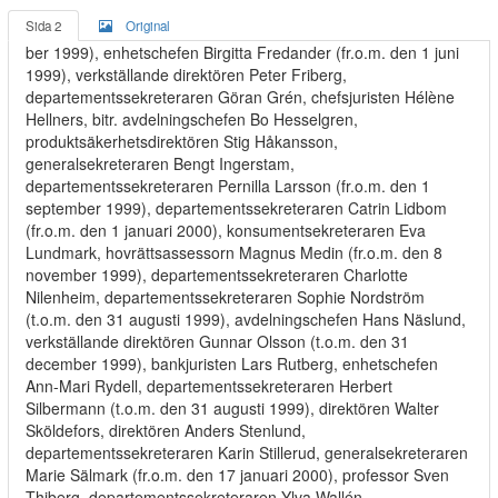
Sida 2
Original
ber 1999), enhetschefen Birgitta Fredander (fr.o.m. den 1 juni
1999), verkställande direktören Peter Friberg,
departementssekreteraren Göran Grén, chefsjuristen Hélène
Hellners, bitr. avdelningschefen Bo Hesselgren,
produktsäkerhetsdirektören Stig Håkansson,
generalsekreteraren Bengt Ingerstam,
departementssekreteraren Pernilla Larsson (fr.o.m. den 1
september 1999), departementssekreteraren Catrin Lidbom
(fr.o.m. den 1 januari 2000), konsumentsekreteraren Eva
Lundmark, hovrättsassessorn Magnus Medin (fr.o.m. den 8
november 1999), departementssekreteraren Charlotte
Nilenheim, departementssekreteraren Sophie Nordström
(t.o.m. den 31 augusti 1999), avdelningschefen Hans Näslund,
verkställande direktören Gunnar Olsson (t.o.m. den 31
december 1999), bankjuristen Lars Rutberg, enhetschefen
Ann-Mari Rydell, departementssekreteraren Herbert
Silbermann (t.o.m. den 31 augusti 1999), direktören Walter
Sköldefors, direktören Anders Stenlund,
departementssekreteraren Karin Stillerud, generalsekreteraren
Marie Sälmark (fr.o.m. den 17 januari 2000), professor Sven
Thiberg, departementssekreteraren Ylva Wallén,