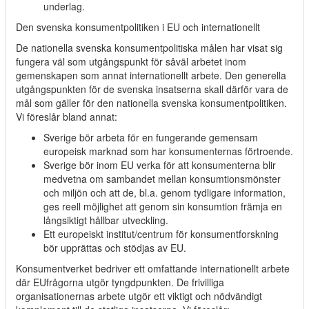
underlag.
Den svenska konsumentpolitiken i EU och internationellt
De nationella svenska konsumentpolitiska målen har visat sig
fungera väl som utgångspunkt för såväl arbetet inom
gemenskapen som annat internationellt arbete. Den generella
utgångspunkten för de svenska insatserna skall därför vara de
mål som gäller för den nationella svenska konsumentpolitiken.
Vi föreslår bland annat:
Sverige bör arbeta för en fungerande gemensam
europeisk marknad som har konsumenternas förtroende.
Sverige bör inom EU verka för att konsumenterna blir
medvetna om sambandet mellan konsumtionsmönster
och miljön och att de, bl.a. genom tydligare information,
ges reell möjlighet att genom sin konsumtion främja en
långsiktigt hållbar utveckling.
Ett europeiskt institut/centrum för konsumentforskning
bör upprättas och stödjas av EU.
Konsumentverket bedriver ett omfattande internationellt arbete
där EUfrågorna utgör tyngdpunkten. De frivilliga
organisationernas arbete utgör ett viktigt och nödvändigt