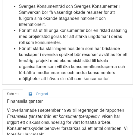
Sveriges Konsumentråd och Sveriges Konsumenter i
Samverkan bör få väsentligt ökade resurser för att
fullgöra sina ökande åtaganden nationellt och
internationellt.
För att nå ut till unga konsumenter bör en riktad satsning
med projektstöd göras för att stärka ungdomar i deras
roll som konsumenter.
För att stärka ställningen hos dem som har bristande
kunskaper i svenska språket bör resurser avsättas för ett
femårigt projekt med ekonomiskt stöd till lokala
organisationer som vill öka konsumentkunskaperna och
förbättra medlemmarnas och andra konsumenters
möjligheter att hävda sin rätt som konsumenter.
Sida 19
Original
Finansiella tjänster
Vi överlämnade i september 1999 till regeringen delrapporten
Finansiella tjänster från ett konsumentperspektiv
, vilken har
utgjort ett diskussionsunderlag för vårt fortsatta arbete.
Konsumentskyddet behöver förstärkas på ett antal områden. Vi
föreslår i huvudsak: