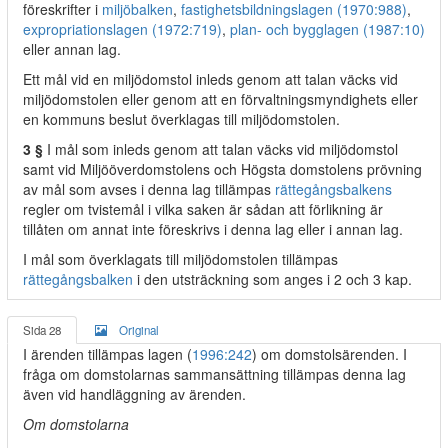
föreskrifter i
miljöbalken
,
fastighetsbildningslagen (1970:988)
,
expropriationslagen (1972:719)
,
plan- och bygglagen (1987:10)
eller annan lag.
Ett mål vid en miljödomstol inleds genom att talan väcks vid
miljödomstolen eller genom att en förvaltningsmyndighets eller
en kommuns beslut överklagas till miljödomstolen.
3 §
I mål som inleds genom att talan väcks vid miljödomstol
samt vid Miljööverdomstolens och Högsta domstolens prövning
av mål som avses i denna lag tillämpas
rättegångsbalkens
regler om tvistemål i vilka saken är sådan att förlikning är
tillåten om annat inte föreskrivs i denna lag eller i annan lag.
I mål som överklagats till miljödomstolen tillämpas
rättegångsbalken
i den utsträckning som anges i 2 och 3 kap.
Sida 28
Original
I ärenden tillämpas lagen (
1996:242
) om domstolsärenden. I
fråga om domstolarnas sammansättning tillämpas denna lag
även vid handläggning av ärenden.
Om domstolarna