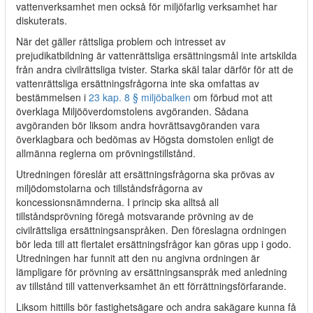
vattenverksamhet men också för miljöfarlig verksamhet har
diskuterats.
När det gäller rättsliga problem och intresset av
prejudikatbildning är vattenrättsliga ersättningsmål inte artskilda
från andra civilrättsliga tvister. Starka skäl talar därför för att de
vattenrättsliga ersättningsfrågorna inte ska omfattas av
bestämmelsen i
23 kap. 8 § miljöbalken
om förbud mot att
överklaga Miljööverdomstolens avgöranden. Sådana
avgöranden bör liksom andra hovrättsavgöranden vara
överklagbara och bedömas av Högsta domstolen enligt de
allmänna reglerna om prövningstillstånd.
Utredningen föreslår att ersättningsfrågorna ska prövas av
miljödomstolarna och tillståndsfrågorna av
koncessionsnämnderna. I princip ska alltså all
tillståndsprövning föregå motsvarande prövning av de
civilrättsliga ersättningsanspråken. Den föreslagna ordningen
bör leda till att flertalet ersättningsfrågor kan göras upp i godo.
Utredningen har funnit att den nu angivna ordningen är
lämpligare för prövning av ersättningsanspråk med anledning
av tillstånd till vattenverksamhet än ett förrättningsförfarande.
Liksom hittills bör fastighetsägare och andra sakägare kunna få