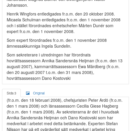
Johansson.
Henrik Wingfors entledigades fr.o.m. den 20 oktober 2008.
Micaela Schulman entledigades fr.o.m. den 1 november 2008
och i stället förordnades enhetschefen Mårten Dunér som
expert fr.o.m. den 1 november 2008.
Som expert förordnades fr.o.m. den 1 november 2008
ämnessakkunniga Ingela Sundelin.
Som sekreterare i utredningen har förordnats
hovrättsassessorn Annika Sandersnäs Heijman (fr.o.m. den 13
augusti 2007), kammarrättsassessorn Ewa Mårdberg (fr.o.m.
den 20 augusti 2007 t.o.m. den 31 mars 2008),
hovrättsassessorn Dano Kostovski
Sida 3
Original
(fr.o.m. den 18 februari 2008), chefsjuristen Peter Ardö (fr.o.m.
den 1 mars 2008) och länsassessorn Cecilia Giese Hagberg
(fr.o.m. den 1 mars 2008). Av sekreterarna är det i huvudsak
Annika Sandersnäs Heijman och Dano Kostovski som har
medverkat i arbetet med detta betänkande. Experten Stefan
Nilsson har på ett ovärderligt sätt medverkat i arbetet kring