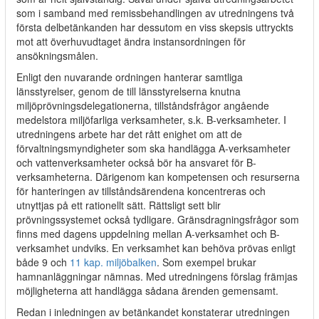
som i samband med remissbehandlingen av utredningens två
första delbetänkanden har dessutom en viss skepsis uttryckts
mot att överhuvudtaget ändra instansordningen för
ansökningsmålen.
Enligt den nuvarande ordningen hanterar samtliga
länsstyrelser, genom de till länsstyrelserna knutna
miljöprövningsdelegationerna, tillståndsfrågor angående
medelstora miljöfarliga verksamheter, s.k. B-verksamheter. I
utredningens arbete har det rått enighet om att de
förvaltningsmyndigheter som ska handlägga A-verksamheter
och vattenverksamheter också bör ha ansvaret för B-
verksamheterna. Därigenom kan kompetensen och resurserna
för hanteringen av tillståndsärendena koncentreras och
utnyttjas på ett rationellt sätt. Rättsligt sett blir
prövningssystemet också tydligare. Gränsdragningsfrågor som
finns med dagens uppdelning mellan A-verksamhet och B-
verksamhet undviks. En verksamhet kan behöva prövas enligt
både 9 och
11 kap. miljöbalken
. Som exempel brukar
hamnanläggningar nämnas. Med utredningens förslag främjas
möjligheterna att handlägga sådana ärenden gemensamt.
Redan i inledningen av betänkandet konstaterar utredningen