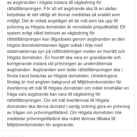
av avgöranden i högsta instans till vägledning för
rättstillämpningen. För att ett avgörande ska få en sådan
betydelse är det viktigt att domar meddelas så snabbt som
möjligt. Det är också angeläget att de mål som tas upp till
prövning av Högsta domstolen är renodlade prejudikatfall. Ett
system enligt vilket behovet av vägledning för
rättstillämpningen kan tillgodoses genom avgöranden av den
högsta domstolsinstansen ligger också i linje med
statsmakternas syn på rollfördelningen mellan en hovrätt och
Högsta domstolen. En hovrätt ska vara en granskande och
korrigerande instans vid prövningen av underrätternas
avgöranden. Avgöranden som leder rättstillämpningen ska i
första hand beslutas av Högsta domstolen. Utredningens
förslag är mot angiven bakgrund att Miljööverdomstolen får
överlämna ett mål till Högsta domstolen om målet innehåller en
fråga vars avgörande kan vara till vägledning för
rättstillämpningen. Om ett mål överlämnas till Högsta
domstolen ska denna domstol i vanlig ordning göra en prövning
av frågan om prövningstillstånd. Om Högsta domstolen inte
meddelar prövningstillstånd ska målet lämnas tillbaka till
Miljööverdomstolen för avgörande.