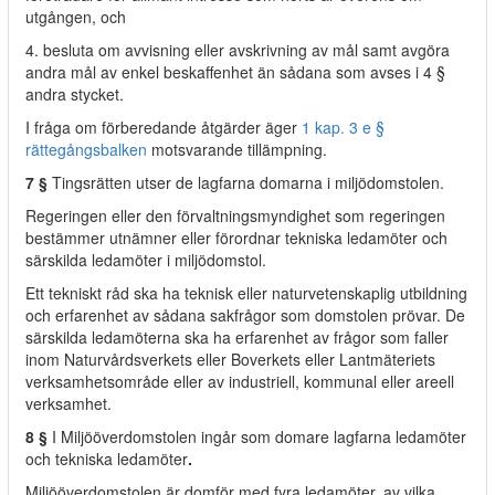
utgången, och
4. besluta om avvisning eller avskrivning av mål samt avgöra
andra mål av enkel beskaffenhet än sådana som avses i 4 §
andra stycket.
I fråga om förberedande åtgärder äger
1 kap. 3 e §
rättegångsbalken
motsvarande tillämpning.
7 §
Tingsrätten utser de lagfarna domarna i miljödomstolen.
Regeringen eller den förvaltningsmyndighet som regeringen
bestämmer utnämner eller förordnar tekniska ledamöter och
särskilda ledamöter i miljödomstol.
Ett tekniskt råd ska ha teknisk eller naturvetenskaplig utbildning
och erfarenhet av sådana sakfrågor som domstolen prövar. De
särskilda ledamöterna ska ha erfarenhet av frågor som faller
inom Naturvårdsverkets eller Boverkets eller Lantmäteriets
verksamhetsområde eller av industriell, kommunal eller areell
verksamhet.
8 §
I Miljööverdomstolen ingår som domare lagfarna ledamöter
och tekniska ledamöter
.
Miljööverdomstolen är domför med fyra ledamöter, av vilka