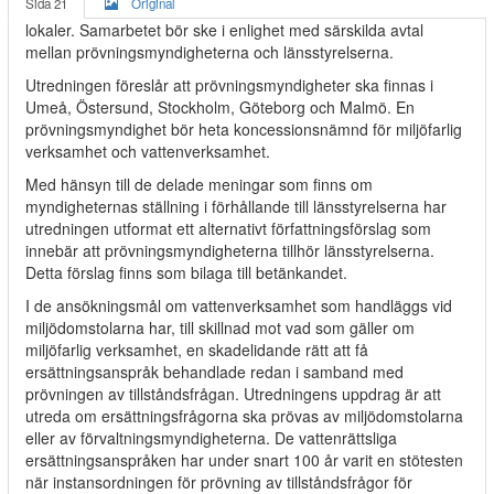
Sida 21
Original
lokaler. Samarbetet bör ske i enlighet med särskilda avtal
mellan prövningsmyndigheterna och länsstyrelserna.
Utredningen föreslår att prövningsmyndigheter ska finnas i
Umeå, Östersund, Stockholm, Göteborg och Malmö. En
prövningsmyndighet bör heta koncessionsnämnd för miljöfarlig
verksamhet och vattenverksamhet.
Med hänsyn till de delade meningar som finns om
myndigheternas ställning i förhållande till länsstyrelserna har
utredningen utformat ett alternativt författningsförslag som
innebär att prövningsmyndigheterna tillhör länsstyrelserna.
Detta förslag finns som bilaga till betänkandet.
I de ansökningsmål om vattenverksamhet som handläggs vid
miljödomstolarna har, till skillnad mot vad som gäller om
miljöfarlig verksamhet, en skadelidande rätt att få
ersättningsanspråk behandlade redan i samband med
prövningen av tillståndsfrågan. Utredningens uppdrag är att
utreda om ersättningsfrågorna ska prövas av miljödomstolarna
eller av förvaltningsmyndigheterna. De vattenrättsliga
ersättningsanspråken har under snart 100 år varit en stötesten
när instansordningen för prövning av tillståndsfrågor för