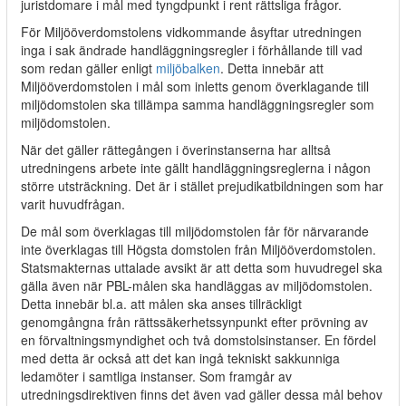
juristdomare i mål med tyngdpunkt i rent rättsliga frågor.
För Miljööverdomstolens vidkommande åsyftar utredningen
inga i sak ändrade handläggningsregler i förhållande till vad
som redan gäller enligt
miljöbalken
. Detta innebär att
Miljööverdomstolen i mål som inletts genom överklagande till
miljödomstolen ska tillämpa samma handläggningsregler som
miljödomstolen.
När det gäller rättegången i överinstanserna har alltså
utredningens arbete inte gällt handläggningsreglerna i någon
större utsträckning. Det är i stället prejudikatbildningen som har
varit huvudfrågan.
De mål som överklagas till miljödomstolen får för närvarande
inte överklagas till Högsta domstolen från Miljööverdomstolen.
Statsmakternas uttalade avsikt är att detta som huvudregel ska
gälla även när PBL-målen ska handläggas av miljödomstolen.
Detta innebär bl.a. att målen ska anses tillräckligt
genomgångna från rättssäkerhetssynpunkt efter prövning av
en förvaltningsmyndighet och två domstolsinstanser. En fördel
med detta är också att det kan ingå tekniskt sakkunniga
ledamöter i samtliga instanser. Som framgår av
utredningsdirektiven finns det även vad gäller dessa mål behov