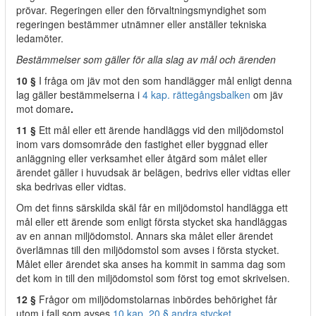
prövar. Regeringen eller den förvaltningsmyndighet som
regeringen bestämmer utnämner eller anställer tekniska
ledamöter.
Bestämmelser som gäller för alla slag av mål och ärenden
10 §
I fråga om jäv mot den som handlägger mål enligt denna
lag gäller bestämmelserna i
4 kap. rättegångsbalken
om jäv
mot domare
.
11 §
Ett mål eller ett ärende handläggs vid den miljödomstol
inom vars domsområde den fastighet eller byggnad eller
anläggning eller verksamhet eller åtgärd som målet eller
ärendet gäller i huvudsak är belägen, bedrivs eller vidtas eller
ska bedrivas eller vidtas.
Om det finns särskilda skäl får en miljödomstol handlägga ett
mål eller ett ärende som enligt första stycket ska handläggas
av en annan miljödomstol. Annars ska målet eller ärendet
överlämnas till den miljödomstol som avses i första stycket.
Målet eller ärendet ska anses ha kommit in samma dag som
det kom in till den miljödomstol som först tog emot skrivelsen.
12 §
Frågor om miljödomstolarnas inbördes behörighet får
utom i fall som avses
10 kap. 20 § andra stycket