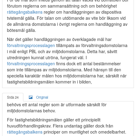
förutom reglerna om sammansättning och om behörighet
rättegångsbalkens
regler om handläggningen av dispositiva
tvistemål gälla. För talan om utdömande av vite bör liksom vid
de allmänna domstolarna i övrigt reglerna om handläggning av
bötesmål gälla.
När det gäller handläggningen av överklagade mål har
förvaltningsprocesslagen
tillämpats av förvaltningsdomstolarna
i mål enligt PBL och av miljödomstolarna. Detta har, såvitt
utredningen kunnat utröna, fungerat väl. I
förvaltningsprocesslagen
finns dock ett antal bestämmelser
som inte tillämpas av miljödomstolarna. Med hänsyn till den
speciella karaktär målen hos miljödomstolarna har, särskilt när
fastighetsbildningsmålen kommer in i bilden,
Sida 24
Original
behövs ett antal regler som är utformade särskilt för
miljödomstolarnas behov.
För fastighetsbildningsmålen gäller ett principiellt
huvudförhandlingskrav. Flera undantag gäller dock från
rättegångsbalkens
principer om muntlighet och omedelbarhet.