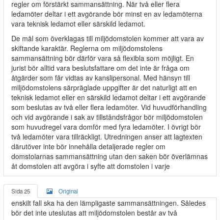
regler om förstärkt sammansättning. När två eller flera
ledamöter deltar i ett avgörande bör minst en av ledamöterna
vara teknisk ledamot eller särskild ledamot.
De mål som överklagas till miljödomstolen kommer att vara av
skiftande karaktär. Reglerna om miljödomstolens
sammansättning bör därför vara så flexibla som möjligt. En
jurist bör alltid vara beslutsfattare om det inte är fråga om
åtgärder som får vidtas av kanslipersonal. Med hänsyn till
miljödomstolens särpräglade uppgifter är det naturligt att en
teknisk ledamot eller en särskild ledamot deltar i ett avgörande
som beslutas av två eller flera ledamöter. Vid huvudförhandling
och vid avgörande i sak av tillståndsfrågor bör miljödomstolen
som huvudregel vara domför med fyra ledamöter. I övrigt bör
två ledamöter vara tillräckligt. Utredningen anser att lagtexten
därutöver inte bör innehålla detaljerade regler om
domstolarnas sammansättning utan den saken bör överlämnas
åt domstolen att avgöra i syfte att domstolen i varje
Sida 25
Original
enskilt fall ska ha den lämpligaste sammansättningen. Således
bör det inte uteslutas att miljödomstolen består av två