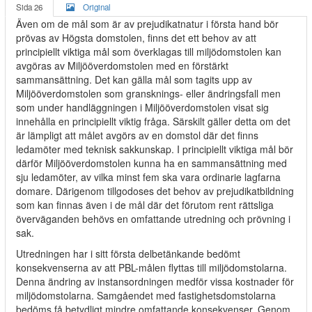
Sida 26
Original
Även om de mål som är av prejudikatnatur i första hand bör
prövas av Högsta domstolen, finns det ett behov av att
principiellt viktiga mål som överklagas till miljödomstolen kan
avgöras av Miljööverdomstolen med en förstärkt
sammansättning. Det kan gälla mål som tagits upp av
Miljööverdomstolen som gransknings- eller ändringsfall men
som under handläggningen i Miljööverdomstolen visat sig
innehålla en principiellt viktig fråga. Särskilt gäller detta om det
är lämpligt att målet avgörs av en domstol där det finns
ledamöter med teknisk sakkunskap. I principiellt viktiga mål bör
därför Miljööverdomstolen kunna ha en sammansättning med
sju ledamöter, av vilka minst fem ska vara ordinarie lagfarna
domare. Därigenom tillgodoses det behov av prejudikatbildning
som kan finnas även i de mål där det förutom rent rättsliga
överväganden behövs en omfattande utredning och prövning i
sak.
Utredningen har i sitt första delbetänkande bedömt
konsekvenserna av att PBL-målen flyttas till miljödomstolarna.
Denna ändring av instansordningen medför vissa kostnader för
miljödomstolarna. Samgåendet med fastighetsdomstolarna
bedöms få betydligt mindre omfattande konsekvenser. Genom