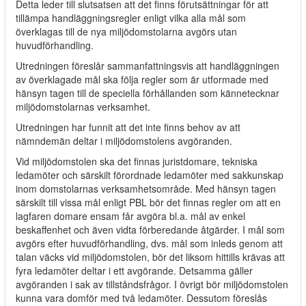
Detta leder till slutsatsen att det finns förutsättningar för att
tillämpa handläggningsregler enligt vilka alla mål som
överklagas till de nya miljödomstolarna avgörs utan
huvudförhandling.
Utredningen föreslår sammanfattningsvis att handläggningen
av överklagade mål ska följa regler som är utformade med
hänsyn tagen till de speciella förhållanden som kännetecknar
miljödomstolarnas verksamhet.
Utredningen har funnit att det inte finns behov av att
nämndemän deltar i miljödomstolens avgöranden.
Vid miljödomstolen ska det finnas juristdomare, tekniska
ledamöter och särskilt förordnade ledamöter med sakkunskap
inom domstolarnas verksamhetsområde. Med hänsyn tagen
särskilt till vissa mål enligt PBL bör det finnas regler om att en
lagfaren domare ensam får avgöra bl.a. mål av enkel
beskaffenhet och även vidta förberedande åtgärder. I mål som
avgörs efter huvudförhandling, dvs. mål som inleds genom att
talan väcks vid miljödomstolen, bör det liksom hittills krävas att
fyra ledamöter deltar i ett avgörande. Detsamma gäller
avgöranden i sak av tillståndsfrågor. I övrigt bör miljödomstolen
kunna vara domför med två ledamöter. Dessutom föreslås