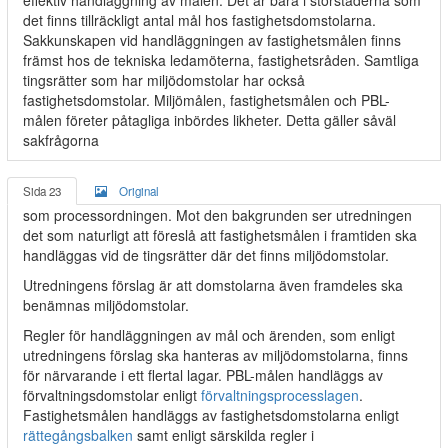
effektiv handläggning av målen. Det är bara i storstäderna som
det finns tillräckligt antal mål hos fastighetsdomstolarna.
Sakkunskapen vid handläggningen av fastighetsmålen finns
främst hos de tekniska ledamöterna, fastighetsråden. Samtliga
tingsrätter som har miljödomstolar har också
fastighetsdomstolar. Miljömålen, fastighetsmålen och PBL-
målen företer påtagliga inbördes likheter. Detta gäller såväl
sakfrågorna
Sida 23
Original
som processordningen. Mot den bakgrunden ser utredningen
det som naturligt att föreslå att fastighetsmålen i framtiden ska
handläggas vid de tingsrätter där det finns miljödomstolar.
Utredningens förslag är att domstolarna även framdeles ska
benämnas miljödomstolar.
Regler för handläggningen av mål och ärenden, som enligt
utredningens förslag ska hanteras av miljödomstolarna, finns
för närvarande i ett flertal lagar. PBL-målen handläggs av
förvaltningsdomstolar enligt
förvaltningsprocesslagen
.
Fastighetsmålen handläggs av fastighetsdomstolarna enligt
rättegångsbalken
samt enligt särskilda regler i