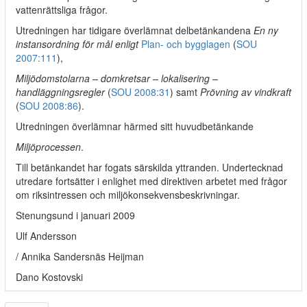
vattenrättsliga frågor.
Utredningen har tidigare överlämnat delbetänkandena
En ny
instansordning för mål enligt
Plan- och bygglagen
(
SOU
2007:111
),
Miljödomstolarna – domkretsar – lokalisering –
handläggningsregler
(
SOU 2008:31
) samt
Prövning av vindkraft
(
SOU 2008:86
).
Utredningen överlämnar härmed sitt huvudbetänkande
Miljöprocessen
.
Till betänkandet har fogats särskilda yttranden. Undertecknad
utredare fortsätter i enlighet med direktiven arbetet med frågor
om riksintressen och miljökonsekvensbeskrivningar.
Stenungsund i januari 2009
Ulf Andersson
/ Annika Sandersnäs Heijman
Dano Kostovski