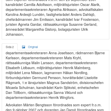
kanslirådet Camilla Adolfsson, miljörättsjuristen Oscar Alarik,
departementssekreteraren Agnetha Alriksson, advokatfiskalen
Karolina Ardesjö Lundén, fastighetsrådet Anders Dahlsjö,
chefsrådmannen Jim Emilsson, kanslirådet Ivar Frostenson,
juristen Agneta Gardar, rättssakkunniga Susanne Gerland,
ämnesrådet Margaretha Gistorp, bolagsjuristen Ulrik
Johansson,
Sida 2
Original
departementssekreteraren Anna Josefsson, rådmannen Bjarne
Karlsson, departementssekreteraren Mats Kryhl,
rättssakkunniga Malin Larsson, departementssekreteraren
Elisabeth Lidbaum, miljörättsjuristen Henrik Malmberg,
miljörådet Lena Nilsson, lagmannen Håkan Nordling,
förbundsjuristen Germund Persson, hovrättsrådet Liselotte
Rågmark, 1:e länsjuristen Magnus Sandström, divisionschefen
Micaela Schulman, kanslirådet Karin Sjökvist, enhetschefen
Dan Töllborn, rättssakkunniga Sanna Viklund och
departementssekreteraren Henrik Wingfors.
Advokaten Mårten Bengtsson förordnades som expert fr.o.m.
den 9 oktober 2007 och docenten Jan Darpö förordnades som