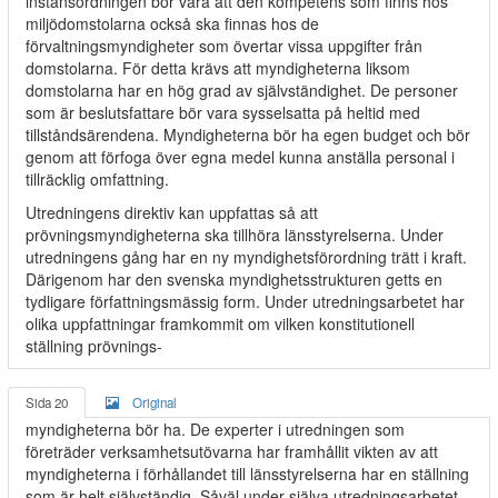
instansordningen bör vara att den kompetens som finns hos
miljödomstolarna också ska finnas hos de
förvaltningsmyndigheter som övertar vissa uppgifter från
domstolarna. För detta krävs att myndigheterna liksom
domstolarna har en hög grad av självständighet. De personer
som är beslutsfattare bör vara sysselsatta på heltid med
tillståndsärendena. Myndigheterna bör ha egen budget och bör
genom att förfoga över egna medel kunna anställa personal i
tillräcklig omfattning.
Utredningens direktiv kan uppfattas så att
prövningsmyndigheterna ska tillhöra länsstyrelserna. Under
utredningens gång har en ny myndighetsförordning trätt i kraft.
Därigenom har den svenska myndighetsstrukturen getts en
tydligare författningsmässig form. Under utredningsarbetet har
olika uppfattningar framkommit om vilken konstitutionell
ställning prövnings-
Sida 20
Original
myndigheterna bör ha. De experter i utredningen som
företräder verksamhetsutövarna har framhållit vikten av att
myndigheterna i förhållandet till länsstyrelserna har en ställning
som är helt självständig. Såväl under själva utredningsarbetet