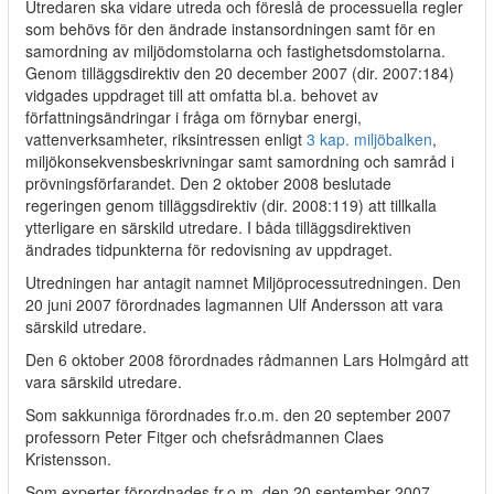
Utredaren ska vidare utreda och föreslå de processuella regler
som behövs för den ändrade instansordningen samt för en
samordning av miljödomstolarna och fastighetsdomstolarna.
Genom tilläggsdirektiv den 20 december 2007 (dir. 2007:184)
vidgades uppdraget till att omfatta bl.a. behovet av
författningsändringar i fråga om förnybar energi,
vattenverksamheter, riksintressen enligt
3 kap. miljöbalken
,
miljökonsekvensbeskrivningar samt samordning och samråd i
prövningsförfarandet. Den 2 oktober 2008 beslutade
regeringen genom tilläggsdirektiv (dir. 2008:119) att tillkalla
ytterligare en särskild utredare. I båda tilläggsdirektiven
ändrades tidpunkterna för redovisning av uppdraget.
Utredningen har antagit namnet Miljöprocessutredningen. Den
20 juni 2007 förordnades lagmannen Ulf Andersson att vara
särskild utredare.
Den 6 oktober 2008 förordnades rådmannen Lars Holmgård att
vara särskild utredare.
Som sakkunniga förordnades fr.o.m. den 20 september 2007
professorn Peter Fitger och chefsrådmannen Claes
Kristensson.
Som experter förordnades fr.o.m. den 20 september 2007