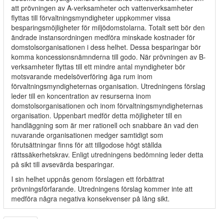
att prövningen av A-verksamheter och vattenverksamheter
flyttas till förvaltningsmyndigheter uppkommer vissa
besparingsmöjligheter för miljödomstolarna. Totalt sett bör den
ändrade instansordningen medföra minskade kostnader för
domstolsorganisationen i dess helhet. Dessa besparingar bör
komma koncessionsnämnderna till godo. När prövningen av B-
verksamheter flyttas till ett mindre antal myndigheter bör
motsvarande medelsöverföring äga rum inom
förvaltningsmyndigheternas organisation. Utredningens förslag
leder till en koncentration av resurserna inom
domstolsorganisationen och inom förvaltningsmyndigheternas
organisation. Uppenbart medför detta möjligheter till en
handläggning som är mer rationell och snabbare än vad den
nuvarande organisationen medger samtidigt som
förutsättningar finns för att tillgodose högt ställda
rättssäkerhetskrav. Enligt utredningens bedömning leder detta
på sikt till avsevärda besparingar.
I sin helhet uppnås genom förslagen ett förbättrat
prövningsförfarande. Utredningens förslag kommer inte att
medföra några negativa konsekvenser på lång sikt.