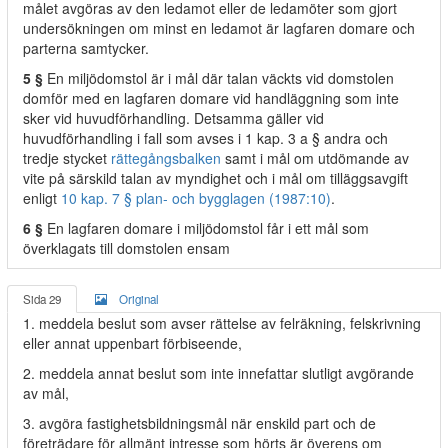
målet avgöras av den ledamot eller de ledamöter som gjort
undersökningen om minst en ledamot är lagfaren domare och
parterna samtycker.
5 §
En miljödomstol är i mål där talan väckts vid domstolen
domför med en lagfaren domare vid handläggning som inte
sker vid huvudförhandling. Detsamma gäller vid
huvudförhandling i fall som avses i 1 kap. 3 a § andra och
tredje stycket
rättegångsbalken
samt i mål om utdömande av
vite på särskild talan av myndighet och i mål om tilläggsavgift
enligt
10 kap. 7 § plan- och bygglagen (1987:10)
.
6 §
En lagfaren domare i miljödomstol får i ett mål som
överklagats till domstolen ensam
Sida 29
Original
1. meddela beslut som avser rättelse av felräkning, felskrivning
eller annat uppenbart förbiseende,
2. meddela annat beslut som inte innefattar slutligt avgörande
av mål,
3. avgöra fastighetsbildningsmål när enskild part och de
företrädare för allmänt intresse som hörts är överens om