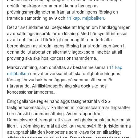
ersättningsfrågor kommer att kunna tas upp av
prövningsmyndigheterna främjar utredningens förslag en
framtida samordning av 9 och
11 kap. miljöbalken
.
Det är av fundamental betydelse att frågan om handläggningen
av ersättningsanspråk får en lösning. Med hänsyn till intresset
av att det finns ett tillräckligt underlag för den fortsatta
beredningen av utredningens förslag har utredningen även i
denna del utarbetat en alternativ lagtext som innebär att all
prövning ska ske hos koncessionsnämnderna.
Markavvattning, som omfattas av bestämmelserna i
11 kap.
miljöbalken
om vattenverksamhet, ska enligt utredningens
förslag i huvudsak handläggas på samma sätt som för
närvarande. All tillståndsprövning ska dock ske hos
koncessionsnämnderna.
Enligt gällande regler handläggs fastighetsmål vid 25
fastighetsdomstolar, vilka liksom miljödomstolarna är tingsrätter
i en särskild sammansättning. Av en rapport från
Domstolsverket framgår att vissa fastighetsdomstolar har en så
liten tillströmning av mål att det kan vara svårt för juristdomarna
att upprätthålla den kompetens som krävs för en tillräckligt