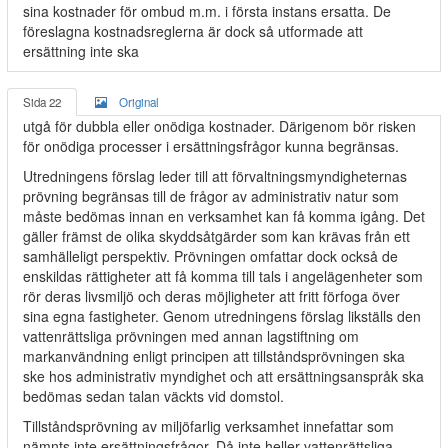
sina kostnader för ombud m.m. i första instans ersatta. De
föreslagna kostnadsreglerna är dock så utformade att
ersättning inte ska
Sida 22
Original
utgå för dubbla eller onödiga kostnader. Därigenom bör risken
för onödiga processer i ersättningsfrågor kunna begränsas.
Utredningens förslag leder till att förvaltningsmyndigheternas
prövning begränsas till de frågor av administrativ natur som
måste bedömas innan en verksamhet kan få komma igång. Det
gäller främst de olika skyddsåtgärder som kan krävas från ett
samhälleligt perspektiv. Prövningen omfattar dock också de
enskildas rättigheter att få komma till tals i angelägenheter som
rör deras livsmiljö och deras möjligheter att fritt förfoga över
sina egna fastigheter. Genom utredningens förslag likställs den
vattenrättsliga prövningen med annan lagstiftning om
markanvändning enligt principen att tillståndsprövningen ska
ske hos administrativ myndighet och att ersättningsanspråk ska
bedömas sedan talan väckts vid domstol.
Tillståndsprövning av miljöfarlig verksamhet innefattar som
nämnts inte ersättningsfrågor. Då inte heller vattenrättsliga