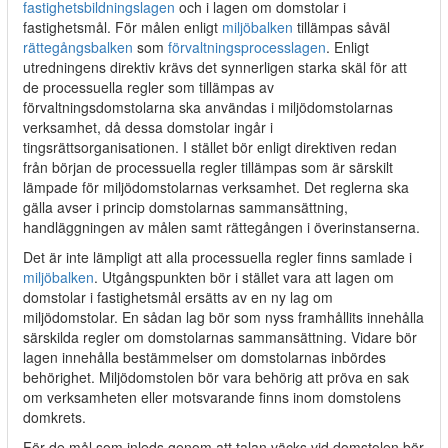
fastighetsbildningslagen
och i lagen om domstolar i
fastighetsmål. För målen enligt
miljöbalken
tillämpas såväl
rättegångsbalken
som
förvaltningsprocesslagen
. Enligt
utredningens direktiv krävs det synnerligen starka skäl för att
de processuella regler som tillämpas av
förvaltningsdomstolarna ska användas i miljödomstolarnas
verksamhet, då dessa domstolar ingår i
tingsrättsorganisationen. I stället bör enligt direktiven redan
från början de processuella regler tillämpas som är särskilt
lämpade för miljödomstolarnas verksamhet. Det reglerna ska
gälla avser i princip domstolarnas sammansättning,
handläggningen av målen samt rättegången i överinstanserna.
Det är inte lämpligt att alla processuella regler finns samlade i
miljöbalken
. Utgångspunkten bör i stället vara att lagen om
domstolar i fastighetsmål ersätts av en ny lag om
miljödomstolar. En sådan lag bör som nyss framhållits innehålla
särskilda regler om domstolarnas sammansättning. Vidare bör
lagen innehålla bestämmelser om domstolarnas inbördes
behörighet. Miljödomstolen bör vara behörig att pröva en sak
om verksamheten eller motsvarande finns inom domstolens
domkrets.
För de mål som inleds genom att talan väcks vid domstolen bör