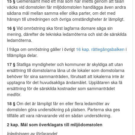
15 §
Gemensamt med ett mål som har inletts genom att talan
väcks vid domstolen får miljödomstolen handlägga även andra
sådana mål mellan samma eller olika parter, om det med
hänsyn till utredningen och övriga omständigheter är lämpligt.
16 §
Vid omröstning ska först lagfarna domare säga sin
mening, därefter de tekniska ledamöterna och sist de särskilda
ledamöterna.
I fråga om omröstning gäller i övrigt
16 kap. rättegångsbalken
i
tillämpliga delar.
17 §
Statliga myndigheter och kommuner är skyldiga att utan
ersättning till domstolarna låna ut de lokaler som domstolarna
behöver för sina sammanträden, förutsatt att lokalerna inte är
upptagna för det huvudsakliga ändamålet. Upplåtaren ska få
ersättning för de särskilda kostnader som sammanträdet
medför.
18 §
Om det är lämpligt får en eller flera ledamöter av
domstolen göra undersökning på platsen. Parterna ska ges
tillfälle att vara närvarande vid en sådan undersökning.
2 kap. Mål som överklagats till miljödomstolen
Inledningen av förfarandet