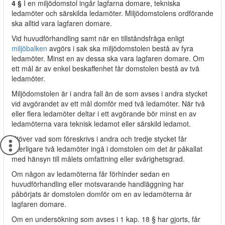
4 §
I en miljödomstol ingår lagfarna domare, tekniska
ledamöter och särskilda ledamöter. Miljödomstolens ordförande
ska alltid vara lagfaren domare.
Vid huvudförhandling samt när en tillståndsfråga enligt
miljöbalken
avgörs i sak ska miljödomstolen bestå av fyra
ledamöter. Minst en av dessa ska vara lagfaren domare. Om
ett mål är av enkel beskaffenhet får domstolen bestå av två
ledamöter.
Miljödomstolen är i andra fall än de som avses i andra stycket
vid avgörandet av ett mål domför med två ledamöter. När två
eller flera ledamöter deltar i ett avgörande bör minst en av
ledamöterna vara teknisk ledamot eller särskild ledamot.
Utöver vad som föreskrivs i andra och tredje stycket får
ytterligare två ledamöter ingå i domstolen om det är påkallat
med hänsyn till målets omfattning eller svårighetsgrad.
Om någon av ledamöterna får förhinder sedan en
huvudförhandling eller motsvarande handläggning har
påbörjats är domstolen domför om en av ledamöterna är
lagfaren domare.
Om en undersökning som avses i 1 kap. 18 § har gjorts, får