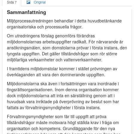
Sida 7
Original
Sammanfattning
Miljöprocessutredningen behandlar i detta huvudbetänkande
organisatoriska och processuella frågor.
Om utredningens förslag genomförs förändras
miljödomstolarnas arbetsuppgifter radikalt. För närvarande är
ansökningsmålen, som domstolarna prövar i första instans, den
tyngsta uppgiften. Det gäller tillståndsfrågor som rör större
miljöfarliga verksamheter och vattenverksamheter.
I framtidens miljödomstolar kommer i stället prövningen av
överklaganden att vara den dominerande uppgiften.
Miljödomstolarna ska även i fortsättningen vara inordnade i
tingsrättsorganisationen. Inom denna organisation kommer
dock miljödomstolarna att inta en särställning genom att i
huvudsak vara inriktade på överprövning av beslut som har
fattats av förvaltningsmyndigheter i första instans.
Förvaltningsmyndigheter som får till uppgift att pröva
tillståndsfrågor måste motsvara högt ställda krav i fråga om
organisation och kompetens. Grundläggande för den nya