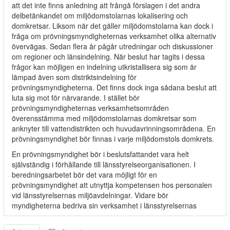
att det inte finns anledning att frångå förslagen i det andra
delbetänkandet om miljödomstolarnas lokalisering och
domkretsar. Liksom när det gäller miljödomstolarna kan dock i
fråga om prövningsmyndigheternas verksamhet olika alternativ
övervägas. Sedan flera år pågår utredningar och diskussioner
om regioner och länsindelning. När beslut har tagits i dessa
frågor kan möjligen en indelning utkristallisera sig som är
lämpad även som distriktsindelning för
prövningsmyndigheterna. Det finns dock inga sådana beslut att
luta sig mot för närvarande. I stället bör
prövningsmyndigheternas verksamhetsområden
överensstämma med miljödomstolarnas domkretsar som
anknyter till vattendistrikten och huvudavrinningsområdena. En
prövningsmyndighet bör finnas i varje miljödomstols domkrets.
En prövningsmyndighet bör i beslutsfattandet vara helt
självständig i förhållande till länsstyrelseorganisationen. I
beredningsarbetet bör det vara möjligt för en
prövningsmyndighet att utnyttja kompetensen hos personalen
vid länsstyrelsernas miljöavdelningar. Vidare bör
myndigheterna bedriva sin verksamhet i länsstyrelsernas