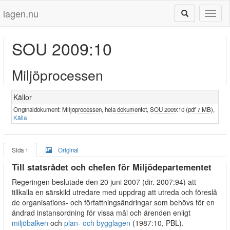
lagen.nu
Toggl
naviga
SOU 2009:10
Miljöprocessen
Källor
Originaldokument:
Miljöprocessen, hela dokumentet, SOU 2009:10 (pdf 7 MB)
,
Källa
Sida 1
Original
Till statsrådet och chefen för Miljödepartementet
Regeringen beslutade den 20 juni 2007 (dir. 2007:94) att
tillkalla en särskild utredare med uppdrag att utreda och föreslå
de organisations- och författningsändringar som behövs för en
ändrad instansordning för vissa mål och ärenden enligt
miljöbalken
och
plan- och bygglagen
(1987:10, PBL).