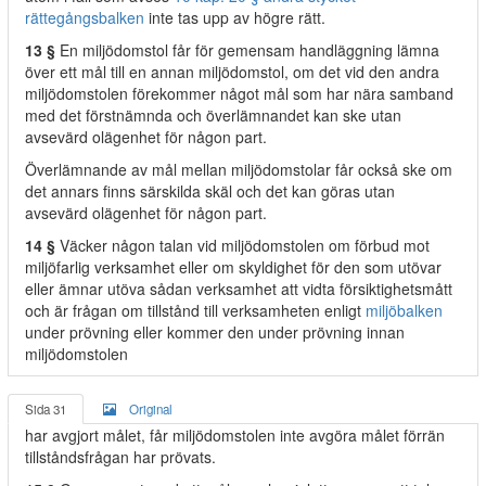
rättegångsbalken
inte tas upp av högre rätt.
13 §
En miljödomstol får för gemensam handläggning lämna
över ett mål till en annan miljödomstol, om det vid den andra
miljödomstolen förekommer något mål som har nära samband
med det förstnämnda och överlämnandet kan ske utan
avsevärd olägenhet för någon part.
Överlämnande av mål mellan miljödomstolar får också ske om
det annars finns särskilda skäl och det kan göras utan
avsevärd olägenhet för någon part.
14 §
Väcker någon talan vid miljödomstolen om förbud mot
miljöfarlig verksamhet eller om skyldighet för den som utövar
eller ämnar utöva sådan verksamhet att vidta försiktighetsmått
och är frågan om tillstånd till verksamheten enligt
miljöbalken
under prövning eller kommer den under prövning innan
miljödomstolen
Sida 31
Original
har avgjort målet, får miljödomstolen inte avgöra målet förrän
tillståndsfrågan har prövats.