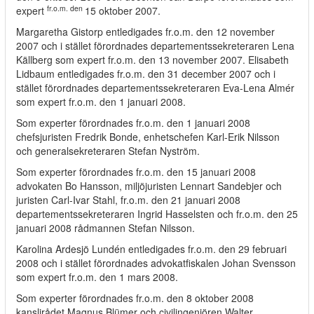
fr.o.m. den
expert
15 oktober 2007.
Margaretha Gistorp entledigades fr.o.m. den 12 november
2007 och i stället förordnades departementssekreteraren Lena
Källberg som expert fr.o.m. den 13 november 2007. Elisabeth
Lidbaum entledigades fr.o.m. den 31 december 2007 och i
stället förordnades departementssekreteraren Eva-Lena Almér
som expert fr.o.m. den 1 januari 2008.
Som experter förordnades fr.o.m. den 1 januari 2008
chefsjuristen Fredrik Bonde, enhetschefen Karl-Erik Nilsson
och generalsekreteraren Stefan Nyström.
Som experter förordnades fr.o.m. den 15 januari 2008
advokaten Bo Hansson, miljöjuristen Lennart Sandebjer och
juristen Carl-Ivar Stahl, fr.o.m. den 21 januari 2008
departementssekreteraren Ingrid Hasselsten och fr.o.m. den 25
januari 2008 rådmannen Stefan Nilsson.
Karolina Ardesjö Lundén entledigades fr.o.m. den 29 februari
2008 och i stället förordnades advokatfiskalen Johan Svensson
som expert fr.o.m. den 1 mars 2008.
Som experter förordnades fr.o.m. den 8 oktober 2008
kanslirådet Magnus Blümer och civilingenjören Walter