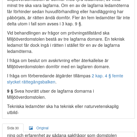
minst tre ska vara lagfarna. Om en av de lagfarna ledamöterna
får förhinder sedan huvudförhandling eller handläggning har
påbörjats, är rätten ändå domför. Fler än fem ledamöter får inte
delta utom i fall som avses i 3 kap. 9 §.
Vid behandlingen av frågor om prövningstillstånd ska
Miljööverdomstolen bestå av tre lagfarna domare. En teknisk
ledamot får dock ingå i rätten i stället för en av de lagfarna
ledamöterna.
I fråga om beslut om avskrivning efter återkallelse är
Miljööverdomstolen domför med en lagfaren domare.
I fråga om förberedande åtgärder tillämpas
2 kap. 4 § femte
stycket rättegångsbalken
.
9 §
Svea hovrätt utser de lagfarna domarna i
Miljööverdomstolen.
Tekniska ledamöter ska ha teknisk eller naturvetenskaplig
utbild-
Sida 30
Original
ning och erfarenhet av sådana sakfrågor som domstolen