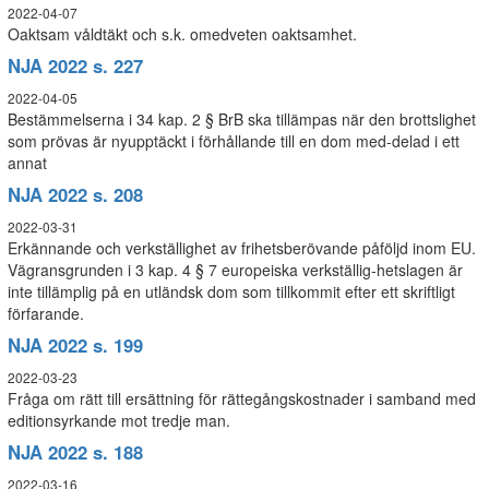
2022-04-07
Oaktsam våldtäkt och s.k. omedveten oaktsamhet.
NJA 2022 s. 227
2022-04-05
Bestämmelserna i 34 kap. 2 § BrB ska tillämpas när den brottslighet
som prövas är nyupptäckt i förhållande till en dom med-delad i ett
annat
NJA 2022 s. 208
2022-03-31
Erkännande och verkställighet av frihetsberövande påföljd inom EU.
Vägransgrunden i 3 kap. 4 § 7 europeiska verkställig-hetslagen är
inte tillämplig på en utländsk dom som tillkommit efter ett skriftligt
förfarande.
NJA 2022 s. 199
2022-03-23
Fråga om rätt till ersättning för rättegångskostnader i samband med
editionsyrkande mot tredje man.
NJA 2022 s. 188
2022-03-16