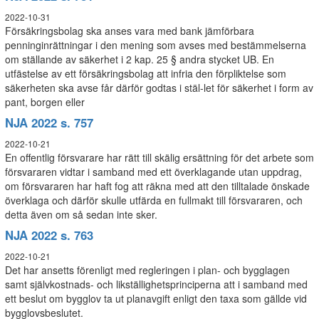
2022-10-31
Försäkringsbolag ska anses vara med bank jämförbara
penninginrättningar i den mening som avses med bestämmelserna
om ställande av säkerhet i 2 kap. 25 § andra stycket UB. En
utfästelse av ett försäkringsbolag att infria den förpliktelse som
säkerheten ska avse får därför godtas i stäl-let för säkerhet i form av
pant, borgen eller
NJA 2022 s. 757
2022-10-21
En offentlig försvarare har rätt till skälig ersättning för det arbete som
försvararen vidtar i samband med ett överklagande utan uppdrag,
om försvararen har haft fog att räkna med att den tilltalade önskade
överklaga och därför skulle utfärda en fullmakt till försvararen, och
detta även om så sedan inte sker.
NJA 2022 s. 763
2022-10-21
Det har ansetts förenligt med regleringen i plan- och bygglagen
samt självkostnads- och likställighetsprinciperna att i samband med
ett beslut om bygglov ta ut planavgift enligt den taxa som gällde vid
bygglovsbeslutet.