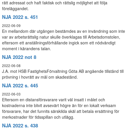
rätt adressat och haft faktisk och rättslig möjlighet att följa
föreläggandet.
NJA 2022 s. 451
2022-06-09
En mellandom där utgången bestämdes av en invändning som inte
var av arbetsrättslig natur skulle överklagas till Arbetsdomstolen,
eftersom ett anställningsförhållande ingick som ett nödvändigt
moment i kärandens talan.
NJA 2022 not 8
2022-06-08
J.A. mot HSB FastighetsFörvaltning Göta AB angående tillstånd till
prövning i hovrätt av mål om skadestånd.
NJA 2022 s. 445
2022-06-03
Eftersom en distansförsvarare varit väl insatt i målet och
kostnaderna inte blivit avsevärt högre än för en lokalt verksam
försvarare, har det funnits särskilda skäl att betala ersättning för
merkostnader för tidsspillan och utlägg.
NJA 2022 s. 438