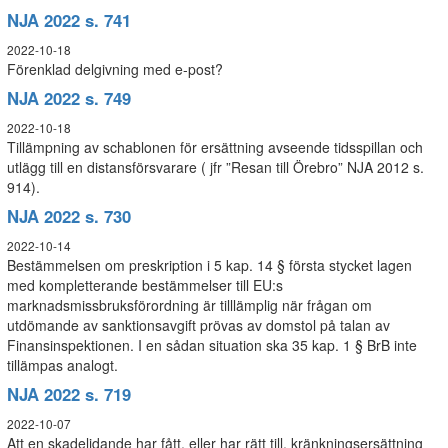
NJA 2022 s. 741
2022-10-18
Förenklad delgivning med e-post?
NJA 2022 s. 749
2022-10-18
Tillämpning av schablonen för ersättning avseende tidsspillan och
utlägg till en distansförsvarare ( jfr ”Resan till Örebro” NJA 2012 s.
914).
NJA 2022 s. 730
2022-10-14
Bestämmelsen om preskription i 5 kap. 14 § första stycket lagen
med kompletterande bestämmelser till EU:s
marknadsmissbruksförordning är tilllämplig när frågan om
utdömande av sanktionsavgift prövas av domstol på talan av
Finansinspektionen. I en sådan situation ska 35 kap. 1 § BrB inte
tillämpas analogt.
NJA 2022 s. 719
2022-10-07
Att en skadelidande har fått, eller har rätt till, kränkningsersättning