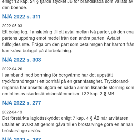
enligt 12 kap. 24 § fjärde stycket JB för brandskada som vållats av
den boende.
NJA 2022 s. 311
2022-05-03
Ett bolag tog, i anslutning till ett avtal mellan två parter, på den ena
partens uppdrag emot medel från den andra parten. Avtalet
fullföljdes inte. Fråga om den part som betalningen har härrört från
kan kräva bolaget på återbetalning.
NJA 2022 s. 303
2022-04-26
I samband med borrning för bergvärme har det uppstått
tryckförändringar i ett borrhål på en grannfastighet. Tryckföränd-
ringarna har ansetts utgöra en sådan annan liknande störning som
omfattas av skadeståndsbestämmelsen i 32 kap. 3 § MB.
NJA 2022 s. 277
2022-04-13
Det förstärkta laglottsskyddet enligt 7 kap. 4 § ÄB när arvlåtaren
uttalat en avsikt att genom gåva till en bröstarvinge göra en annan
bröstarvinge arvlös.
NJA 2022 s. 287