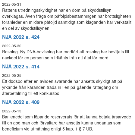
2022-05-31
Rättens utredningsskyldighet när en dom på skyddstillsyn
överklagas. Även fråga om påföljdsbestämningen när brottsligheten
föranleder en mildare påföljd samtidigt som klaganden har verkställt
en del av skyddstillsynen.
NJA 2022 s. 424
2022-05-30
Resning. Ny DNA-bevisning har medfört att resning har beviljats till
nackdel för en person som frikänts från ett åtal för mord.
NJA 2022 s. 414
2022-05-25
Ett dödsbo efter en avliden svarande har ansetts skyldigt att på
yrkande från käranden träda in i en på-gående rättegång om
återbetalning till ett konkursbo.
NJA 2022 s. 409
2022-05-13
Bankmedel som löpande reserverats för att kunna betala årsarvode
till en god man och förvaltare har ansetts kunna undantas som
beneficium vid utmätning enligt 5 kap. 1 § 7 UB.