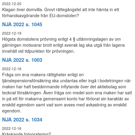
2022-12-20
Klagan över domvilla. Grovt rättegångsfel att inte hämta in ett
förhandsavgörande från EU-domstolen?
NJA 2022 s. 1045
2022-12-19
Högsta domstolens prövning enligt 4 § utlämningslagen av om
gärningen motsvarar brott enligt svensk lag ska utgå från lagens
innehåll vid tidpunkten för prövningen.
NJA 2022 s. 1003
2022-12-16
Fråga om ena makens rättigheter enligt en
tjänstepensionsförsäkring ska undantas eller ingå i bodelningen när
maken har haft bestämmande inflytande över det aktiebolag som
tecknat försäkringen. Även fråga om medel som ena maken har satt
in på ett för makarna gemensamt konto har förlorat sin karaktär av
enskild egendom samt vad som avses med avkastning av enskild
egendom.
NJA 2022 s. 1034
2022-12-16
Kränkande fotografering?