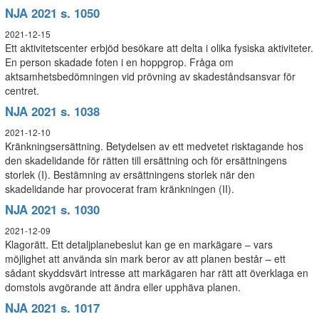
NJA 2021 s. 1050
2021-12-15
Ett aktivitetscenter erbjöd besökare att delta i olika fysiska aktiviteter.
En person skadade foten i en hoppgrop. Fråga om
aktsamhetsbedömningen vid prövning av skadeståndsansvar för
centret.
NJA 2021 s. 1038
2021-12-10
Kränkningsersättning. Betydelsen av ett medvetet risktagande hos
den skadelidande för rätten till ersättning och för ersättningens
storlek (I). Bestämning av ersättningens storlek när den
skadelidande har provocerat fram kränkningen (II).
NJA 2021 s. 1030
2021-12-09
Klagorätt. Ett detaljplanebeslut kan ge en markägare – vars
möjlighet att använda sin mark beror av att planen består – ett
sådant skyddsvärt intresse att markägaren har rätt att överklaga en
domstols avgörande att ändra eller upphäva planen.
NJA 2021 s. 1017