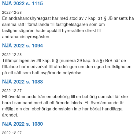
NJA 2022 s. 1115
2022-12-28
En andrahandshyresgäst har med stöd av 7 kap. 31 § JB ansetts ha
samma rätt i förhållande till fastighetsägaren som om
fastighetsägaren hade upplåtit hyresrätten direkt till
andrahandshyresgästen.
NJA 2022 s. 1094
2022-12-28
Tillämpningen av 29 kap. 5 § (numera 29 kap. 5 a §) BrB när de
tilltalade har medverkat till utredningen om den egna brottsligheten
på ett sätt som haft avgörande betydelse.
NJA 2022 s. 1088
2022-12-27
Ett överlämnande från en obehörig till en behörig domstol får ske
bara i samband med att ett ärende inleds. Ett överlämnande är
möjligt om den obehöriga domstolen inte har börjat handlägga
ärendet.
NJA 2022 s. 1080
2022-12-27