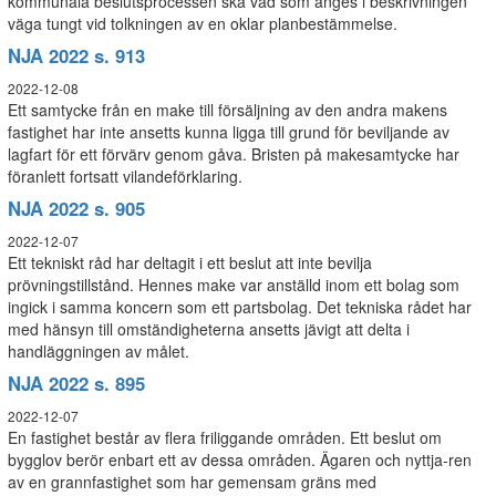
kommunala beslutsprocessen ska vad som anges i beskrivningen
väga tungt vid tolkningen av en oklar planbestämmelse.
NJA 2022 s. 913
2022-12-08
Ett samtycke från en make till försäljning av den andra makens
fastighet har inte ansetts kunna ligga till grund för beviljande av
lagfart för ett förvärv genom gåva. Bristen på makesamtycke har
föranlett fortsatt vilandeförklaring.
NJA 2022 s. 905
2022-12-07
Ett tekniskt råd har deltagit i ett beslut att inte bevilja
prövningstillstånd. Hennes make var anställd inom ett bolag som
ingick i samma koncern som ett partsbolag. Det tekniska rådet har
med hänsyn till omständigheterna ansetts jävigt att delta i
handläggningen av målet.
NJA 2022 s. 895
2022-12-07
En fastighet består av flera friliggande områden. Ett beslut om
bygglov berör enbart ett av dessa områden. Ägaren och nyttja-ren
av en grannfastighet som har gemensam gräns med