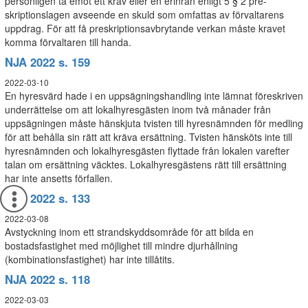
personligen ta emot ett krav eller en erinran enligt 5 § 2 pre-
skriptionslagen avseende en skuld som omfattas av förvaltarens
uppdrag. För att få preskriptionsavbrytande verkan måste kravet
komma förvaltaren till handa.
NJA 2022 s. 159
2022-03-10
En hyresvärd hade i en uppsägningshandling inte lämnat föreskriven
underrättelse om att lokalhyresgästen inom två månader från
uppsägningen måste hänskjuta tvisten till hyresnämnden för medling
för att behålla sin rätt att kräva ersättning. Tvisten hänsköts inte till
hyresnämnden och lokalhyresgästen flyttade från lokalen varefter
talan om ersättning väcktes. Lokalhyresgästens rätt till ersättning
har inte ansetts förfallen.
NJA 2022 s. 133
2022-03-08
Avstyckning inom ett strandskyddsområde för att bilda en
bostadsfastighet med möjlighet till mindre djurhållning
(kombinationsfastighet) har inte tillåtits.
NJA 2022 s. 118
2022-03-03