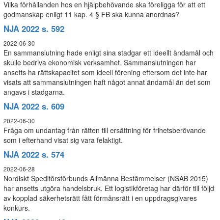
Vilka förhållanden hos en hjälpbehövande ska föreligga för att ett
godmanskap enligt 11 kap. 4 § FB ska kunna anordnas?
NJA 2022 s. 592
2022-06-30
En sammanslutning hade enligt sina stadgar ett ideellt ändamål och
skulle bedriva ekonomisk verksamhet. Sammanslutningen har
ansetts ha rättskapacitet som ideell förening eftersom det inte har
visats att sammanslutningen haft något annat ändamål än det som
angavs i stadgarna.
NJA 2022 s. 609
2022-06-30
Fråga om undantag från rätten till ersättning för frihetsberövande
som i efterhand visat sig vara felaktigt.
NJA 2022 s. 574
2022-06-28
Nordiskt Speditörsförbunds Allmänna Bestämmelser (NSAB 2015)
har ansetts utgöra handelsbruk. Ett logistikföretag har därför till följd
av kopplad säkerhetsrätt fått förmånsrätt i en uppdragsgivares
konkurs.