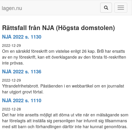
lagen.nu
Toggl
naviga
Rättsfall från NJA (Högsta domstolen)
NJA 2022 s. 1130
2022-12-29
Om en särskild föreskrift om vistelse enligt 26 kap. BrB har ersatts
av en ny föreskrift, kan ett överklagande av den första fö-reskriften
inte prövas.
NJA 2022 s. 1136
2022-12-29
Yttrandefrihetsbrott. Påståenden i en webbartikel om en journalist
har utgjort grovt förtal.
NJA 2022 s. 1110
2022-12-28
Det har inte ansetts möjligt att döma ut vite när en målsägande som
har förelagts att inställa sig personligen har infunnit sig tillsammans
med sitt barn och förhandlingen därför inte har kunnat genomföras.