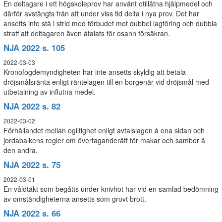
En deltagare i ett högskoleprov har använt otillåtna hjälpmedel och
därför avstängts från att under viss tid delta i nya prov. Det har
ansetts inte stå i strid med förbudet mot dubbel lagföring och dubbla
straff att deltagaren även åtalats för osann försäkran.
NJA 2022 s. 105
2022-03-03
Kronofogdemyndigheten har inte ansetts skyldig att betala
dröjsmålsränta enligt räntelagen till en borgenär vid dröjsmål med
utbetalning av influtna medel.
NJA 2022 s. 82
2022-03-02
Förhållandet mellan ogiltighet enligt avtalslagen å ena sidan och
jordabalkens regler om övertaganderätt för makar och sambor å
den andra.
NJA 2022 s. 75
2022-03-01
En våldtäkt som begåtts under knivhot har vid en samlad bedömning
av omständigheterna ansetts som grovt brott.
NJA 2022 s. 66