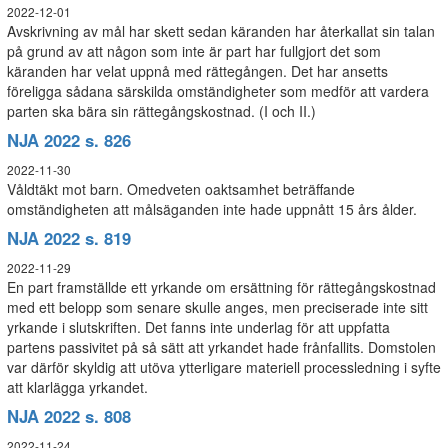
2022-12-01
Avskrivning av mål har skett sedan käranden har återkallat sin talan
på grund av att någon som inte är part har fullgjort det som
käranden har velat uppnå med rättegången. Det har ansetts
föreligga sådana särskilda omständigheter som medför att vardera
parten ska bära sin rättegångskostnad. (I och II.)
NJA 2022 s. 826
2022-11-30
Våldtäkt mot barn. Omedveten oaktsamhet beträffande
omständigheten att målsäganden inte hade uppnått 15 års ålder.
NJA 2022 s. 819
2022-11-29
En part framställde ett yrkande om ersättning för rättegångskostnad
med ett belopp som senare skulle anges, men preciserade inte sitt
yrkande i slutskriften. Det fanns inte underlag för att uppfatta
partens passivitet på så sätt att yrkandet hade frånfallits. Domstolen
var därför skyldig att utöva ytterligare materiell processledning i syfte
att klarlägga yrkandet.
NJA 2022 s. 808
2022-11-24