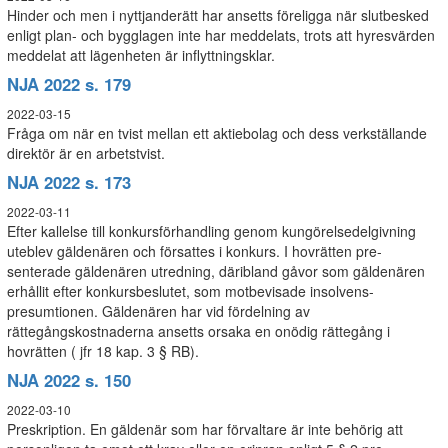
Hinder och men i nyttjanderätt har ansetts föreligga när slutbesked
enligt plan- och bygglagen inte har meddelats, trots att hyresvärden
meddelat att lägenheten är inflyttningsklar.
NJA 2022 s. 179
2022-03-15
Fråga om när en tvist mellan ett aktiebolag och dess verkställande
direktör är en arbetstvist.
NJA 2022 s. 173
2022-03-11
Efter kallelse till konkursförhandling genom kungörelsedelgivning
uteblev gäldenären och försattes i konkurs. I hovrätten pre-
senterade gäldenären utredning, däribland gåvor som gäldenären
erhållit efter konkursbeslutet, som motbevisade insolvens-
presumtionen. Gäldenären har vid fördelning av
rättegångskostnaderna ansetts orsaka en onödig rättegång i
hovrätten ( jfr 18 kap. 3 § RB).
NJA 2022 s. 150
2022-03-10
Preskription. En gäldenär som har förvaltare är inte behörig att