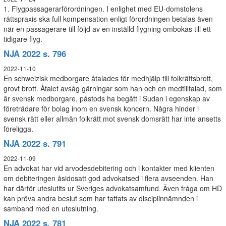
1. Flygpassagerarförordningen. I enlighet med EU-domstolens
rättspraxis ska full kompensation enligt förordningen betalas även
när en passagerare till följd av en inställd flygning ombokas till ett
tidigare flyg.
NJA 2022 s. 796
2022-11-10
En schweizisk medborgare åtalades för medhjälp till folkrättsbrott,
grovt brott. Åtalet avsåg gärningar som han och en medtilltalad, som
är svensk medborgare, påstods ha begått i Sudan i egenskap av
företrädare för bolag inom en svensk koncern. Några hinder i
svensk rätt eller allmän folkrätt mot svensk domsrätt har inte ansetts
föreligga.
NJA 2022 s. 791
2022-11-09
En advokat har vid arvodesdebitering och i kontakter med klienten
om debiteringen åsidosatt god advokatsed i flera avseenden. Han
har därför uteslutits ur Sveriges advokatsamfund. Även fråga om HD
kan pröva andra beslut som har fattats av disciplinnämnden i
samband med en uteslutning.
NJA 2022 s. 781