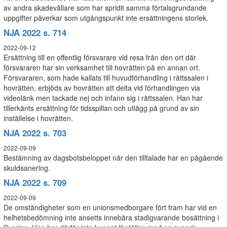
av andra skadevållare som har spridit samma förtalsgrundande
uppgifter påverkar som utgångspunkt inte ersättningens storlek.
NJA 2022 s. 714
2022-09-12
Ersättning till en offentlig försvarare vid resa från den ort där
försvararen har sin verksamhet till hovrätten på en annan ort.
Försvararen, som hade kallats till huvudförhandling i rättssalen i
hovrätten, erbjöds av hovrätten att delta vid förhandlingen via
videolänk men tackade nej och infann sig i rättssalen. Han har
tillerkänts ersättning för tidsspillan och utlägg på grund av sin
inställelse i hovrätten.
NJA 2022 s. 703
2022-09-09
Bestämning av dagsbotsbeloppet när den tilltalade har en pågående
skuldsanering.
NJA 2022 s. 709
2022-09-09
De omständigheter som en unionsmedborgare fört fram har vid en
helhetsbedömning inte ansetts innebära stadigvarande bosättning i