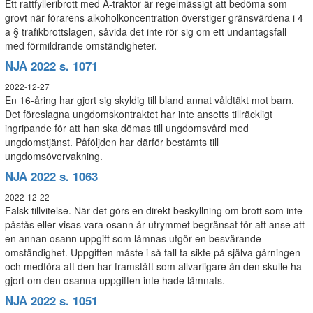
Ett rattfylleribrott med A-traktor är regelmässigt att bedöma som
grovt när förarens alkoholkoncentration överstiger gränsvärdena i 4
a § trafikbrottslagen, såvida det inte rör sig om ett undantagsfall
med förmildrande omständigheter.
NJA 2022 s. 1071
2022-12-27
En 16-åring har gjort sig skyldig till bland annat våldtäkt mot barn.
Det föreslagna ungdomskontraktet har inte ansetts tillräckligt
ingripande för att han ska dömas till ungdomsvård med
ungdomstjänst. Påföljden har därför bestämts till
ungdomsövervakning.
NJA 2022 s. 1063
2022-12-22
Falsk tillvitelse. När det görs en direkt beskyllning om brott som inte
påstås eller visas vara osann är utrymmet begränsat för att anse att
en annan osann uppgift som lämnas utgör en besvärande
omständighet. Uppgiften måste i så fall ta sikte på själva gärningen
och medföra att den har framstått som allvarligare än den skulle ha
gjort om den osanna uppgiften inte hade lämnats.
NJA 2022 s. 1051