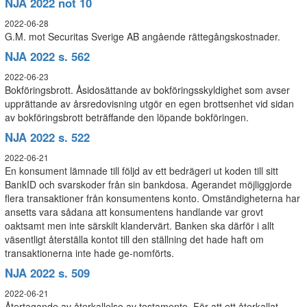
NJA 2022 not 10
2022-06-28
G.M. mot Securitas Sverige AB angående rättegångskostnader.
NJA 2022 s. 562
2022-06-23
Bokföringsbrott. Åsidosättande av bokföringsskyldighet som avser
upprättande av årsredovisning utgör en egen brottsenhet vid sidan
av bokföringsbrott beträffande den löpande bokföringen.
NJA 2022 s. 522
2022-06-21
En konsument lämnade till följd av ett bedrägeri ut koden till sitt
BankID och svarskoder från sin bankdosa. Agerandet möjliggjorde
flera transaktioner från konsumentens konto. Omständigheterna har
ansetts vara sådana att konsumentens handlande var grovt
oaktsamt men inte särskilt klandervärt. Banken ska därför i allt
väsentligt återställa kontot till den ställning det hade haft om
transaktionerna inte hade ge-nomförts.
NJA 2022 s. 509
2022-06-21
Återtagande av återkallelse av testamente. För att ett återkallat