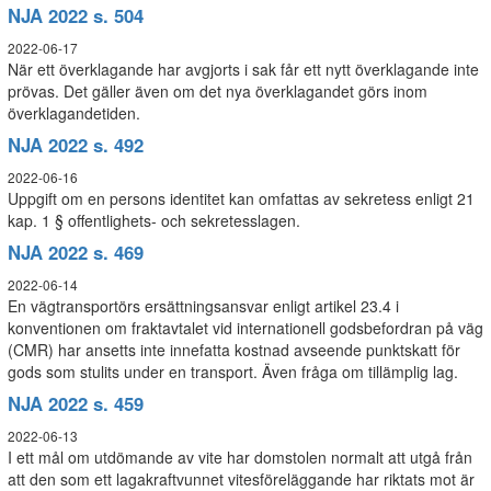
NJA 2022 s. 504
2022-06-17
När ett överklagande har avgjorts i sak får ett nytt överklagande inte
prövas. Det gäller även om det nya överklagandet görs inom
överklagandetiden.
NJA 2022 s. 492
2022-06-16
Uppgift om en persons identitet kan omfattas av sekretess enligt 21
kap. 1 § offentlighets- och sekretesslagen.
NJA 2022 s. 469
2022-06-14
En vägtransportörs ersättningsansvar enligt artikel 23.4 i
konventionen om fraktavtalet vid internationell godsbefordran på väg
(CMR) har ansetts inte innefatta kostnad avseende punktskatt för
gods som stulits under en transport. Även fråga om tillämplig lag.
NJA 2022 s. 459
2022-06-13
I ett mål om utdömande av vite har domstolen normalt att utgå från
att den som ett lagakraftvunnet vitesföreläggande har riktats mot är