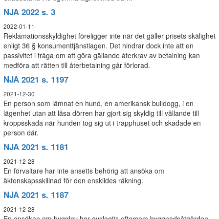
NJA 2022 s. 3
2022-01-11
Reklamationsskyldighet föreligger inte när det gäller prisets skälighet
enligt 36 § konsumenttjänstlagen. Det hindrar dock inte att en
passivitet i fråga om att göra gällande återkrav av betalning kan
medföra att rätten till återbetalning går förlorad.
NJA 2021 s. 1197
2021-12-30
En person som lämnat en hund, en amerikansk bulldogg, i en
lägenhet utan att låsa dörren har gjort sig skyldig till vållande till
kroppsskada när hunden tog sig ut i trapphuset och skadade en
person där.
NJA 2021 s. 1181
2021-12-28
En förvaltare har inte ansetts behörig att ansöka om
äktenskapsskillnad för den enskildes räkning.
NJA 2021 s. 1187
2021-12-28
En ansökan om bygglov har avslagits eftersom byggnadsåtgärden