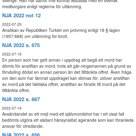
Sverige. Han har därför inte kunnat likställas med en svensk
medborgare enligt reglerna för utlämning.
NJA 2022 not 12
2022-07-25
Ansökan av Republiken Turkiet om prövning enligt 18 § lagen
(1957:668) om utlämning för brott.
NJA 2022 s. 675
2022-07-15
En person som har gett annan i uppdrag att begå ett mord har
dömts för anstiftan av mord, trots att gär-ningsmannen på grund av
förväxling dödat en annan person än det tilltänkta offret. Även fråga
om den som har lämnat uppdraget kan dömas för, utöver anstiftan
av mord på det faktiska offret, anstiftan av försök till mord på det
tilltänkta offret.
NJA 2022 s. 667
2022-07-14
Avsändandet av ett mejl med ett självmordshot har i ett visst fall
bedömts utgöra ett sådant hänsynslöst agerande som kan föranleda
ansvar för ofredande.
NJA 2022 s. 656