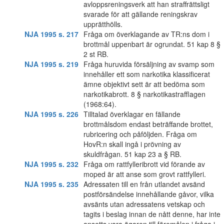
avloppsreningsverk att han straffrättsligt
svarade för att gällande reningskrav
upprätthölls.
NJA 1995 s. 217
Fråga om överklagande av TR:ns dom i
brottmål uppenbart är ogrundat. 51 kap 8 §
2 st RB.
NJA 1995 s. 219
Fråga huruvida försäljning av svamp som
innehåller ett som narkotika klassificerat
ämne objektivt sett är att bedöma som
narkotikabrott. 8 § narkotikastrafflagen
(1968:64).
NJA 1995 s. 226
Tilltalad överklagar en fällande
brottmålsdom endast beträffande brottet,
rubricering och påföljden. Fråga om
HovR:n skall ingå i prövning av
skuldfrågan. 51 kap 23 a § RB.
NJA 1995 s. 232
Fråga om rattfylleribrott vid förande av
moped är att anse som grovt rattfylleri.
NJA 1995 s. 235
Adressaten till en från utlandet avsänd
postförsändelse innehållande gåvor, vilka
avsänts utan adressatens vetskap och
tagits i beslag innan de nått denne, har inte