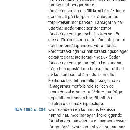
har lånat ut pengar har ett
försäkringsbolag utställt kreditförsäkringar
genom att gå i borgen för låntagarnas
förpliktelser mot banken. Låntagarna har
utfärdat motförbindelser gentemot
försäkringsbolaget, och till säkerhet för
dessa förbindelser har det lämnats panter
och borgensåtaganden. För att täcka
kreditförsäkringarna har försäkringsbolaget
också tecknat återförsäkringar. - Sedan
försäkringsbolaget har gått i konkurs har
fråga bl a uppstått om banken har rätt att
av konkursboet utfå medel som efter
konkursutbrottet har influtit på grund av
låntagarnas motförbindelser och de
lämnade säkerheterna, Vidare har fråga
uppstått om banken har rätt att få ut
influtna återförsäkringsbelopp.
NJA 1995 s. 204
Ordföranden i en kommuns tekniska
nämnd har, med hänsyn till föreliggande
förhållanden, ansetts ha ett sådant ansvar
för en försöksverksamhet vid kommunens