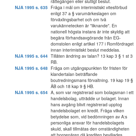
rättegången eller slutligt beslut.
NJA 1995 s. 635
Fråga i mål om interimistiskt vitesförbud
enligt 37 a § varumärkeslagen om
förväxlingsbarhet och om två
varukännetecken är "liknande". En
nationell högsta instans är inte skyldig att
begära förhandsavgörande från EG-
domstolen enligt artikel 177 i Romfördraget
innan interimistiskt beslut meddelas.
NJA 1995 s. 644
Tillåten ändring av talan? 13 kap 3 § 1 st 3
RB.
NJA 1995 s. 648
Fråga om utgångspunkten för fristen för
klandertalan beträffande
boutredningsmans förvaltning. 19 kap 19 §
ÄB och 18 kap 9 § HB.
NJA 1995 s. 654
A, som var registrerad som bolagsman i ett
handelsbolag, utträdde ur bolaget. Innan
hans avgång blivit registrerad upptog
handelsbolaget en kredit. Fråga vilken
betydelse som, vid bedömningen av A:s
personliga ansvar för handelsbolagets
skuld, skall tillmätas den omständigheten
att borgenären då krediten beviljades