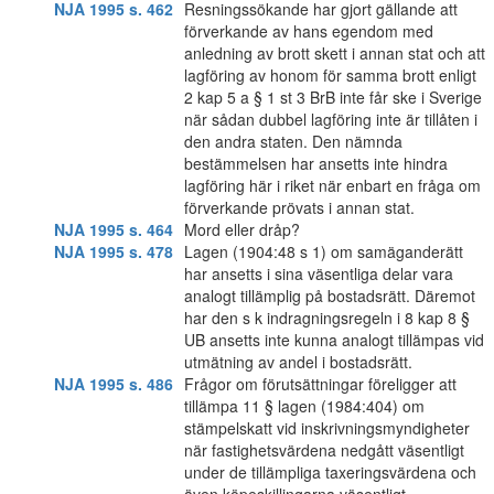
NJA 1995 s. 462
Resningssökande har gjort gällande att
förverkande av hans egendom med
anledning av brott skett i annan stat och att
lagföring av honom för samma brott enligt
2 kap 5 a § 1 st 3 BrB inte får ske i Sverige
när sådan dubbel lagföring inte är tillåten i
den andra staten. Den nämnda
bestämmelsen har ansetts inte hindra
lagföring här i riket när enbart en fråga om
förverkande prövats i annan stat.
NJA 1995 s. 464
Mord eller dråp?
NJA 1995 s. 478
Lagen (1904:48 s 1) om samäganderätt
har ansetts i sina väsentliga delar vara
analogt tillämplig på bostadsrätt. Däremot
har den s k indragningsregeln i 8 kap 8 §
UB ansetts inte kunna analogt tillämpas vid
utmätning av andel i bostadsrätt.
NJA 1995 s. 486
Frågor om förutsättningar föreligger att
tillämpa 11 § lagen (1984:404) om
stämpelskatt vid inskrivningsmyndigheter
när fastighetsvärdena nedgått väsentligt
under de tillämpliga taxeringsvärdena och