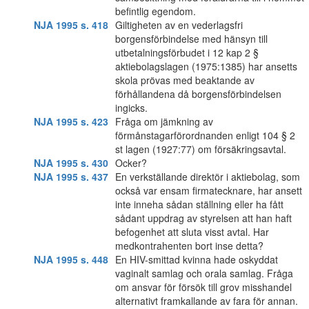
befintlig egendom.
NJA 1995 s. 418
Giltigheten av en vederlagsfri
borgensförbindelse med hänsyn till
utbetalningsförbudet i 12 kap 2 §
aktiebolagslagen (1975:1385) har ansetts
skola prövas med beaktande av
förhållandena då borgensförbindelsen
ingicks.
NJA 1995 s. 423
Fråga om jämkning av
förmånstagarförordnanden enligt 104 § 2
st lagen (1927:77) om försäkringsavtal.
NJA 1995 s. 430
Ocker?
NJA 1995 s. 437
En verkställande direktör i aktiebolag, som
också var ensam firmatecknare, har ansett
inte inneha sådan ställning eller ha fått
sådant uppdrag av styrelsen att han haft
befogenhet att sluta visst avtal. Har
medkontrahenten bort inse detta?
NJA 1995 s. 448
En HIV-smittad kvinna hade oskyddat
vaginalt samlag och orala samlag. Fråga
om ansvar för försök till grov misshandel
alternativt framkallande av fara för annan.