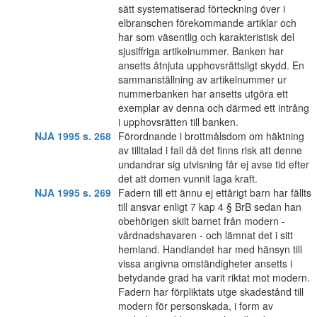
sätt systematiserad förteckning över i
elbranschen förekommande artiklar och
har som väsentlig och karakteristisk del
sjusiffriga artikelnummer. Banken har
ansetts åtnjuta upphovsrättsligt skydd. En
sammanställning av artikelnummer ur
nummerbanken har ansetts utgöra ett
exemplar av denna och därmed ett intrång
i upphovsrätten till banken.
NJA 1995 s. 268
Förordnande i brottmålsdom om häktning
av tilltalad i fall då det finns risk att denne
undandrar sig utvisning får ej avse tid efter
det att domen vunnit laga kraft.
NJA 1995 s. 269
Fadern till ett ännu ej ettårigt barn har fällts
till ansvar enligt 7 kap 4 § BrB sedan han
obehörigen skilt barnet från modern -
vårdnadshavaren - och lämnat det i sitt
hemland. Handlandet har med hänsyn till
vissa angivna omständigheter ansetts i
betydande grad ha varit riktat mot modern.
Fadern har förpliktats utge skadestånd till
modern för personskada, i form av