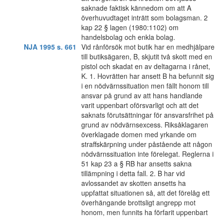
saknade faktisk kännedom om att A
överhuvudtaget inträtt som bolagsman. 2
kap 22 § lagen (1980:1102) om
handelsbolag och enkla bolag.
NJA 1995 s. 661
Vid rånförsök mot butik har en medhjälpare
till butiksägaren, B, skjutit två skott med en
pistol och skadat en av deltagarna i rånet,
K. 1. Hovrätten har ansett B ha befunnit sig
i en nödvärnssituation men fällt honom till
ansvar på grund av att hans handlande
varit uppenbart oförsvarligt och att det
saknats förutsättningar för ansvarsfrihet på
grund av nödvärnsexcess. Riksåklagaren
överklagade domen med yrkande om
straffskärpning under påstående att någon
nödvärnssituation inte förelegat. Reglerna i
51 kap 23 a § RB har ansetts sakna
tillämpning i detta fall. 2. B har vid
avlossandet av skotten ansetts ha
uppfattat situationen så, att det förelåg ett
överhängande brottsligt angrepp mot
honom, men funnits ha förfarit uppenbart