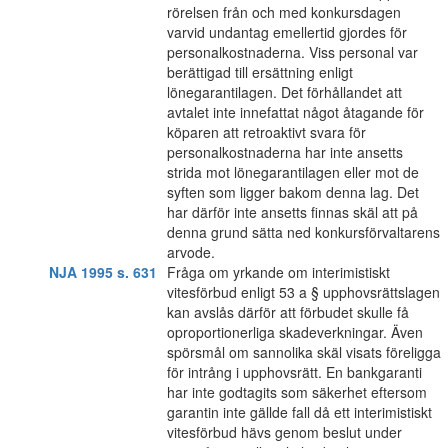
rörelsen från och med konkursdagen
varvid undantag emellertid gjordes för
personalkostnaderna. Viss personal var
berättigad till ersättning enligt
lönegarantilagen. Det förhållandet att
avtalet inte innefattat något åtagande för
köparen att retroaktivt svara för
personalkostnaderna har inte ansetts
strida mot lönegarantilagen eller mot de
syften som ligger bakom denna lag. Det
har därför inte ansetts finnas skäl att på
denna grund sätta ned konkursförvaltarens
arvode.
NJA 1995 s. 631
Fråga om yrkande om interimistiskt
vitesförbud enligt 53 a § upphovsrättslagen
kan avslås därför att förbudet skulle få
oproportionerliga skadeverkningar. Även
spörsmål om sannolika skäl visats föreligga
för intrång i upphovsrätt. En bankgaranti
har inte godtagits som säkerhet eftersom
garantin inte gällde fall då ett interimistiskt
vitesförbud hävs genom beslut under