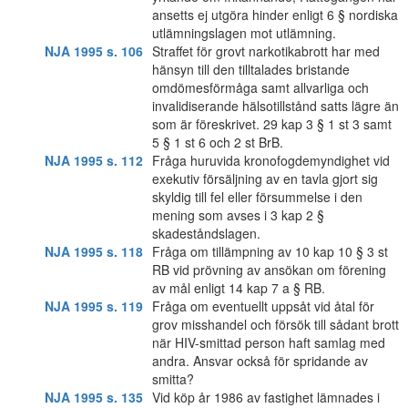
ansetts ej utgöra hinder enligt 6 § nordiska
utlämningslagen mot utlämning.
NJA 1995 s. 106
Straffet för grovt narkotikabrott har med
hänsyn till den tilltalades bristande
omdömesförmåga samt allvarliga och
invalidiserande hälsotillstånd satts lägre än
som är föreskrivet. 29 kap 3 § 1 st 3 samt
5 § 1 st 6 och 2 st BrB.
NJA 1995 s. 112
Fråga huruvida kronofogdemyndighet vid
exekutiv försäljning av en tavla gjort sig
skyldig till fel eller försummelse i den
mening som avses i 3 kap 2 §
skadeståndslagen.
NJA 1995 s. 118
Fråga om tillämpning av 10 kap 10 § 3 st
RB vid prövning av ansökan om förening
av mål enligt 14 kap 7 a § RB.
NJA 1995 s. 119
Fråga om eventuellt uppsåt vid åtal för
grov misshandel och försök till sådant brott
när HIV-smittad person haft samlag med
andra. Ansvar också för spridande av
smitta?
NJA 1995 s. 135
Vid köp år 1986 av fastighet lämnades i