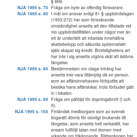
§ BrB.
NJA 1995 s. 75
Fråga om byte av offentlig försvarare.
NJA 1995 s. 80
I mål om ansvar enligt 81 § uppbördslagen
(1953:272) har som försvårande
omständighet ansetts att den tilltalade vid
nio uppbördstillfällen under något mer än
ett år underlåtit att inbetala innehållna
skattebelopp och sålunda systematiskt
själv skapat sig kredit. Brottslighetens art
har inte i sig ansetts utgöra skäl att ådöma
fängelse.
NJA 1995 s. 84
Bestämmelsen om olaga intrång har
ansetts inte vara tillämplig då en person,
som av affärsinnehavare förbjudits att
besöka hans affärslokal, trots förbudet gått
in i lokalen.
NJA 1995 s. 89
Fråga om påföljd för dopningsbrott (I och
II).
NJA 1995 s. 104
Finländsk medborgare som av svensk
tingsrätt dömts för olovligt brukande till
fängelse, som ansetts helt verkställt, har
ensam fullföljt talan mot domen med
yrkande om frikännande, Rättegången har