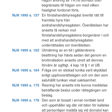
någon ändring av TR:ns domslut utan
begränsats till frågan om med vilken
hastighet fordonet förts.
NJA 1995 s. 157
En förstahandshyresgäst överlät rätt till
framtida hyra från
andrahandshyresgästen. Överlåtelsen har
ansetts få verkan mot
förstahandshyresgästens borgenärer i och
med att andrahandshyresgästen
underrättades om överlåtelsen.
NJA 1995 s. 162
Utmätning av en bil i gäldenärens
besittning har hävts sedan det genom en
brottmålsdom ansetts utrett att dennes
förvärv är ogiltigt. 4 kap 18 § 1 st UB.
NJA 1995 s. 164
Fråga om en stickad tunika varit skyddad
enligt upphovsrättslagen och om den som
saluhållit tunikan visat oaktsamhet.
NJA 1995 s. 175
Resning har ansetts inte kunna meddelas
beträffande beslut under rättegången om
beslag.
NJA 1995 s. 176
Den som är bosatt i annat nordiskt land
och uppehåller sig där vid tiden för kallelse
att personligen inställa sig vid domstol kan