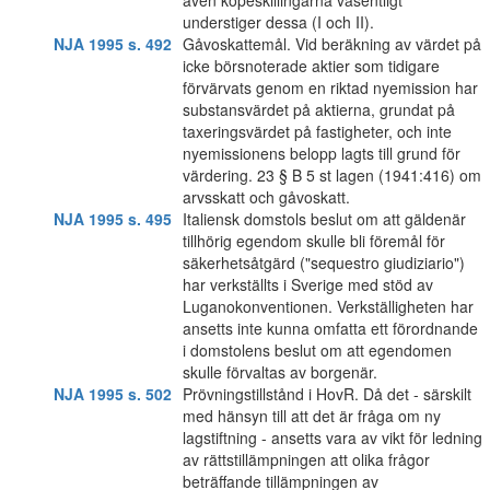
även köpeskillingarna väsentligt
understiger dessa (I och II).
NJA 1995 s. 492
Gåvoskattemål. Vid beräkning av värdet på
icke börsnoterade aktier som tidigare
förvärvats genom en riktad nyemission har
substansvärdet på aktierna, grundat på
taxeringsvärdet på fastigheter, och inte
nyemissionens belopp lagts till grund för
värdering. 23 § B 5 st lagen (1941:416) om
arvsskatt och gåvoskatt.
NJA 1995 s. 495
Italiensk domstols beslut om att gäldenär
tillhörig egendom skulle bli föremål för
säkerhetsåtgärd ("sequestro giudiziario")
har verkställts i Sverige med stöd av
Luganokonventionen. Verkställigheten har
ansetts inte kunna omfatta ett förordnande
i domstolens beslut om att egendomen
skulle förvaltas av borgenär.
NJA 1995 s. 502
Prövningstillstånd i HovR. Då det - särskilt
med hänsyn till att det är fråga om ny
lagstiftning - ansetts vara av vikt för ledning
av rättstillämpningen att olika frågor
beträffande tillämpningen av