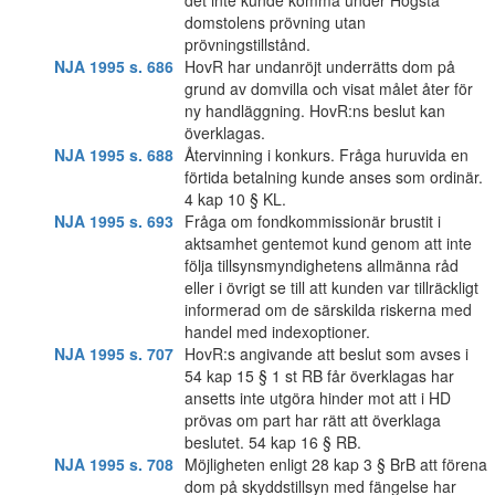
det inte kunde komma under Högsta
domstolens prövning utan
prövningstillstånd.
NJA 1995 s. 686
HovR har undanröjt underrätts dom på
grund av domvilla och visat målet åter för
ny handläggning. HovR:ns beslut kan
överklagas.
NJA 1995 s. 688
Återvinning i konkurs. Fråga huruvida en
förtida betalning kunde anses som ordinär.
4 kap 10 § KL.
NJA 1995 s. 693
Fråga om fondkommissionär brustit i
aktsamhet gentemot kund genom att inte
följa tillsynsmyndighetens allmänna råd
eller i övrigt se till att kunden var tillräckligt
informerad om de särskilda riskerna med
handel med indexoptioner.
NJA 1995 s. 707
HovR:s angivande att beslut som avses i
54 kap 15 § 1 st RB får överklagas har
ansetts inte utgöra hinder mot att i HD
prövas om part har rätt att överklaga
beslutet. 54 kap 16 § RB.
NJA 1995 s. 708
Möjligheten enligt 28 kap 3 § BrB att förena
dom på skyddstillsyn med fängelse har