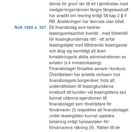
dömts för grovt rån till ett i jämförelse med
medgärningsmännen längre fängelsestraff
har ansökt om resning enligt 58 kap 2 § 5
RB. Ansökningen har lämnats utan bifall.
NJA 1995 s. 367
Ett finansbolag som bedrev
leasingverksamhet överlät - med förbehåll
för leasingkundernas rätt - ett antal
leasingobjekt med tillhörande leasingavtal
och åtog sig samtidigt att även
fortsättningsvis sköta administrationen av
avtalen (s k investorleasing).
Finansbolaget försattes senare i konkurs.
Överlåtelsen har ansetts verksam mot
finansbolagets borgenärer, trots att
underrättelsen till leasingkunderna
inneburit att kunden vid leasingtidens slut
kunnat utlämna egendomen till
finansbolaget som företrädare för
förvärvaren (I) respektive att finansbolaget
under leasingtiden kunnat uppbära
betalning enligt hyresavtalen för
förvärvarens räkning (II). Rätten till de