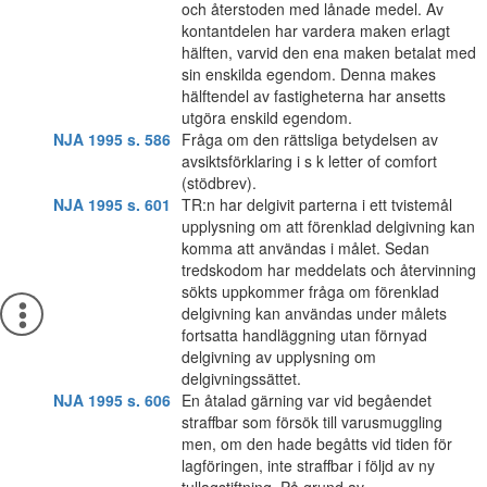
och återstoden med lånade medel. Av
kontantdelen har vardera maken erlagt
hälften, varvid den ena maken betalat med
sin enskilda egendom. Denna makes
hälftendel av fastigheterna har ansetts
utgöra enskild egendom.
NJA 1995 s. 586
Fråga om den rättsliga betydelsen av
avsiktsförklaring i s k letter of comfort
(stödbrev).
NJA 1995 s. 601
TR:n har delgivit parterna i ett tvistemål
upplysning om att förenklad delgivning kan
komma att användas i målet. Sedan
tredskodom har meddelats och återvinning
sökts uppkommer fråga om förenklad
delgivning kan användas under målets
fortsatta handläggning utan förnyad
delgivning av upplysning om
delgivningssättet.
NJA 1995 s. 606
En åtalad gärning var vid begåendet
straffbar som försök till varusmuggling
men, om den hade begåtts vid tiden för
lagföringen, inte straffbar i följd av ny