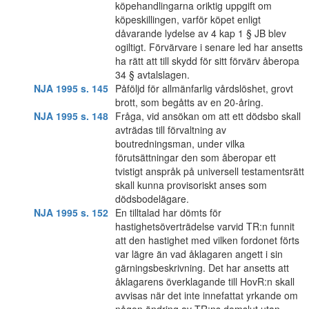
köpehandlingarna oriktig uppgift om
köpeskillingen, varför köpet enligt
dåvarande lydelse av 4 kap 1 § JB blev
ogiltigt. Förvärvare i senare led har ansetts
ha rätt att till skydd för sitt förvärv åberopa
34 § avtalslagen.
NJA 1995 s. 145
Påföljd för allmänfarlig vårdslöshet, grovt
brott, som begåtts av en 20-åring.
NJA 1995 s. 148
Fråga, vid ansökan om att ett dödsbo skall
avträdas till förvaltning av
boutredningsman, under vilka
förutsättningar den som åberopar ett
tvistigt anspråk på universell testamentsrätt
skall kunna provisoriskt anses som
dödsbodelägare.
NJA 1995 s. 152
En tilltalad har dömts för
hastighetsöverträdelse varvid TR:n funnit
att den hastighet med vilken fordonet förts
var lägre än vad åklagaren angett i sin
gärningsbeskrivning. Det har ansetts att
åklagarens överklagande till HovR:n skall
avvisas när det inte innefattat yrkande om