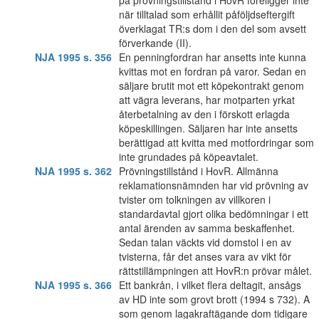
på prövningstillstånd i HovR föreligger inte
när tilltalad som erhållit påföljdseftergift
överklagat TR:s dom i den del som avsett
förverkande (II).
NJA 1995 s. 356
En penningfordran har ansetts inte kunna
kvittas mot en fordran på varor. Sedan en
säljare brutit mot ett köpekontrakt genom
att vägra leverans, har motparten yrkat
återbetalning av den i förskott erlagda
köpeskillingen. Säljaren har inte ansetts
berättigad att kvitta med motfordringar som
inte grundades på köpeavtalet.
NJA 1995 s. 362
Prövningstillstånd i HovR. Allmänna
reklamationsnämnden har vid prövning av
tvister om tolkningen av villkoren i
standardavtal gjort olika bedömningar i ett
antal ärenden av samma beskaffenhet.
Sedan talan väckts vid domstol i en av
tvisterna, får det anses vara av vikt för
rättstillämpningen att HovR:n prövar målet.
NJA 1995 s. 366
Ett bankrån, i vilket flera deltagit, ansågs
av HD inte som grovt brott (1994 s 732). A
som genom lagakraftägande dom tidigare