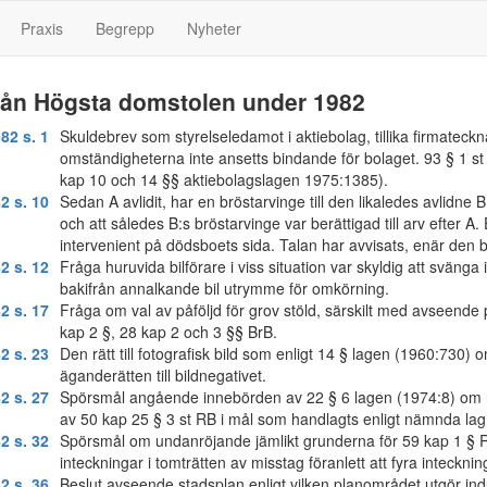
Praxis
Begrepp
Nyheter
från Högsta domstolen under 1982
82 s. 1
Skuldebrev som styrelseledamot i aktiebolag, tillika firmateckna
omständigheterna inte ansetts bindande för bolaget. 93 § 1 st
kap 10 och 14 §§ aktiebolagslagen 1975:1385).
2 s. 10
Sedan A avlidit, har en bröstarvinge till den likaledes avlidne 
och att således B:s bröstarvinge var berättigad till arv efter A
intervenient på dödsboets sida. Talan har avvisats, enär den 
2 s. 12
Fråga huruvida bilförare i viss situation var skyldig att svänga 
bakifrån annalkande bil utrymme för omkörning.
2 s. 17
Fråga om val av påföljd för grov stöld, särskilt med avseende 
kap 2 §, 28 kap 2 och 3 §§ BrB.
2 s. 23
Den rätt till fotografisk bild som enligt 14 § lagen (1960:730) om
äganderätten till bildnegativet.
2 s. 27
Spörsmål angående innebörden av 22 § 6 lagen (1974:8) om rä
av 50 kap 25 § 3 st RB i mål som handlagts enligt nämnda lag
2 s. 32
Spörsmål om undanröjande jämlikt grunderna för 59 kap 1 § RB 
inteckningar i tomträtten av misstag föranlett att fyra inteckni
2 s. 36
Beslut avseende stadsplan enligt vilken planområdet utgör indu