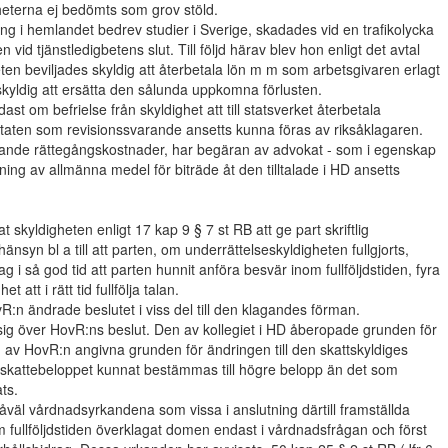
igheterna ej bedömts som grov stöld.
ng i hemlandet bedrev studier i Sverige, skadades vid en trafikolycka
vid tjänstledigbetens slut. Till följd härav blev hon enligt det avtal
heten beviljades skyldig att återbetala lön m m som arbetsgivaren erlagt
skyldig att ersätta den sålunda uppkomna förlusten.
ast om befrielse från skyldighet att till statsverket återbetala
r staten som revisionssvarande ansetts kunna föras av riksåklagaren.
träffande rättegångskostnader, har begäran av advokat - som i egenskap
ttning av allmänna medel för biträde åt den tilltalade i HD ansetts
skyldigheten enligt 17 kap 9 § 7 st RB att ge part skriftlig
syn bl a till att parten, om underrättelseskyldigheten fullgjorts,
 i så god tid att parten hunnit anföra besvär inom fullföljdstiden, fyra
 att i rätt tid fullfölja talan.
:n ändrade beslutet i viss del till den klagandes förman.
ig över HovR:ns beslut. Den av kollegiet i HD åberopade grunden för
av HovR:n angivna grunden för ändringen till den skattskyldiges
a skattebeloppet kunnat bestämmas till högre belopp än det som
ts.
väl vårdnadsyrkandena som vissa i anslutning därtill framställda
 fullföljdstiden överklagat domen endast i vårdnadsfrågan och först