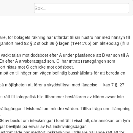
re, för bolagets räkning har utfärdat till sin hustru har med hänsyn till
 jämfört med 92 § 2 st och 86 § lagen (1944:705) om aktiebolag (jfr 8
B väckt talan mot dödsboet efter A under påstående att B var son till A
. En efter A arvsberättigad son, C, har inträtt i rättegången som
bort riktas mot C och icke mot dödsboet.
in på en till höger om vägen befintlig busshållplats för att bereda en
på möjligheten att förena skyddstillsyn med fängelse. 1 kap 7 §, 27
 rätt till fotografisk bild tillkommer beställaren av bilden avser inte
ttegången i tvistemål om mindre värden. Tillika fråga om tillämpning
.
av beslut om inteckningar i tomträtt i visst fall, där ansökan om fyra
ngar beviljats på envar av två inskrivningsdagar.
striområde har medfört inskränkning i tidigare gällande rätt att för