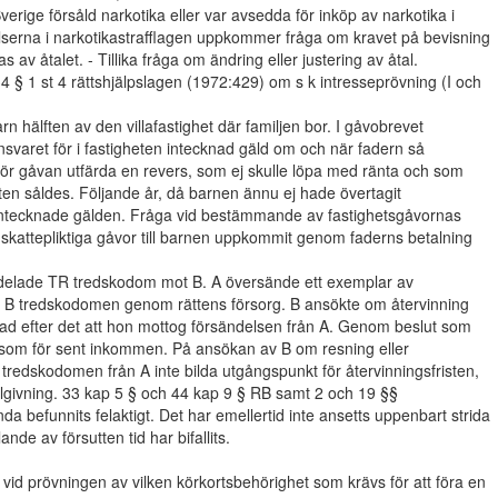
verige försåld narkotika eller var avsedda för inköp av narkotika i
erna i narkotikastrafflagen uppkommer fråga om kravet på bevisning
s av åtalet. - Tillika fråga om ändring eller justering av åtal.
 § 1 st 4 rättshjälpslagen (1972:429) om s k intresseprövning (I och
 hälften av den villafastighet där familjen bor. I gåvobrevet
nsvaret för i fastigheten intecknad gäld om och när fadern så
 för gåvan utfärda en revers, som ej skulle löpa med ränta och som
eten såldes. Följande år, då barnen ännu ej hade övertagit
 intecknade gälden. Fråga vid bestämmande av fastighetsgåvornas
 skattepliktiga gåvor till barnen uppkommit genom faderns betalning
meddelade TR tredskodom mot B. A översände ett exemplar av
avs B tredskodomen genom rättens försorg. B ansökte om återvinning
 efter det att hon mottog försändelsen från A. Genom beslut som
åsom för sent inkommen. På ansökan av B om resning eller
 tredskodomen från A inte bilda utgångspunkt för återvinningsfristen,
elgivning. 33 kap 5 § och 44 kap 9 § RB samt 2 och 19 §§
a befunnits felaktigt. Det har emellertid inte ansetts uppenbart strida
de av försutten tid har bifallits.
id prövningen av vilken körkortsbehörighet som krävs för att föra en