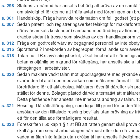
 s. 298
Statens va-nämnd har ansetts behörig att pröva av en samfäl
om skyldighet för denne att träffa avtal med föreningen om b
 s. 301
Handelsköp. Fråga huruvida reklamation om fel i godset (ett part
 s. 307
Sedan patent- och registreringsverket felaktigt för mäklarföre
därav åsamkats kostnader i samband med ändring av firman, y
drabba sådant intresse som skyddas av den handlingsnorm ver
 s. 312
Fråga om godtrosförvärv av begagnad personbil av inte obetydli
 s. 315
Sjörättsmål? Innebörden av begreppet "förhållande som avses 
 s. 318
Talan not TR:s avvisningsbeslut, vilket innebar att stämnings
befanns otjänlig som grund för rättegång, har ansetts skola ful
rättegången i arbetstvister.
 s. 320
Sedan mäklare väckt talan mot uppdragsgivare med yrkande om 
svaranden bl a att den medverkan som mäklaren lämnat till för
företrädare för ett aktiebolag. Mäklaren överlät därefter sin pr
stället för denne. Bolaget påstod därvid alternativt att mäklar
Detta påstående har ansetts inte innebära ändring av talan. 1
 s. 321
Resning. Då rättstillämpning, som legat till grund för underrät
ansökan av den tilltalade resning beviljats utan prövning av fråg
ett för den tilltalade förmånligare resultat.
 s. 323
Föreskriften i 50 kap 1 § 1 st RB att rätten genast skall pröv
skall äga rum senast arbetsdagen närmast efter den då vadean
vadeanmälan inte fattats utan dröjsmål har ansetts liktydigt 