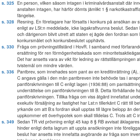
 s. 325
En person, vilken såsom intagen i kriminalvårdsanstalt där inn
anstalten intagen, har härför dömts jämlikt 1 § narkotikastraffl
fängelse.
 s. 328
Resning. En företagare har försatts i konkurs på ansökan av s
enligt av LSt:n meddelade, icke lagakraftvunna beslut. Sedan 
och därigenom blivit utrett att staten ej ägde den fordran som l
konkursmålet och konkursbeslutet upphävts.
 s. 330
Fråga om prövningstillstånd i HovR. I samband med förfarande 
ersättning för ren förmögenhetsskada som minoritetsaktieägar
Det har ansetts vara av vikt för ledning av rättstillämpningen 
tvistemål om mindre värden.
 s. 336
Pantbrev, som innehades som pant av en kreditinrättning (A), pa
C angavs gälla i den mån pantbreven inte behövde tas i anspr
pantförskrivningen till C enligt lagen (1936:88) om pantsättn
underrättelse om pantförskrivningen till B. Detta förhållande ha
pantförskrivningen. Tillika fråga om viss åtgärd innefattat unde
exekutiv försäljning av fastighet har Lst:n tillerkänt C rätt till
yrkande om att B:s fordran skall upptas till lägre belopp än den
uppkommer ett överhypotek som skall tilldelas C. Trots att C in
 s. 349
Sedan TR vid prövning enligt 45 kap 8 § RB avvisat åklagares 
hinder enligt detta lagrum att uppta ansökningen inte föreligg
beslut har ansetts inte innefatta avgörande av fråga som inver