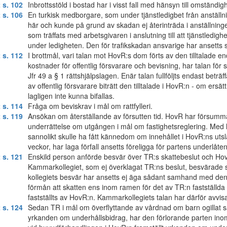
 s. 102
Inbrottsstöld i bostad har i visst fall med hänsyn till omständ
 s. 106
En turkisk medborgare, som under tjänstledigbet från anställni
här och kunde på grund av skadan ej återinträda i anställningen 
som träffats med arbetsgivaren i anslutning till att tjänstledig
under ledigheten. Den för trafikskadan ansvarige har ansetts 
 s. 112
I brottmål, vari talan mot HovR:s dom förts av den tilltalade end
kostnader för offentlig försvarare och bevisning, har talan fö
Jfr 49 a § 1 rättshjälpslagen. Enär talan fullföljts endast be
av offentlig försvarare biträtt den tilltalade i HovR:n - om ersä
lagligen inte kunna bifallas.
 s. 114
Fråga om beviskrav i mål om rattfylleri.
 s. 119
Ansökan om återställande av försutten tid. HovR har försummat 
underrättelse om utgången i mål om fastighetsreglering. Med hän
sannolikt skulle ha fått kännedom om innehållet i HovR:ns utslag
veckor, har laga förfall ansetts föreligga för partens underlåtenhet
 s. 121
Enskild person anförde besvär över TR:s skattebeslut och HovR
Kammarkollegiet, som ej överklagat TR:ns beslut, besvärade s
kollegiets besvär har ansetts ej äga sådant samhand med den 
förmån att skatten ens inom ramen för det av TR:n fastställd
fastställts av HovR:n. Kammarkollegiets talan har därför avvisa
 s. 124
Sedan TR i mål om överflyttande av vårdnad om barn ogillat så
yrkanden om underhållsbidrag, har den förlorande parten inom