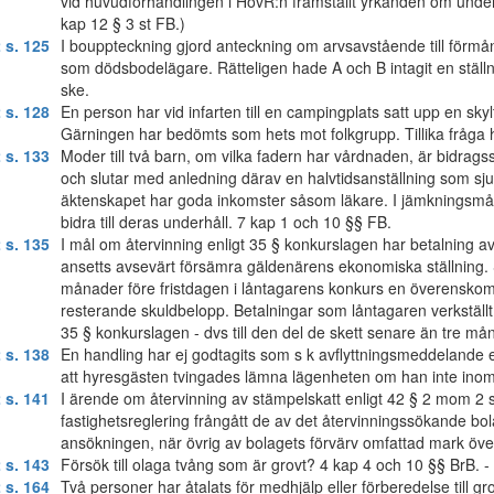
vid huvudförhandlingen i HovR:n framställt yrkanden om under
kap 12 § 3 st FB.)
 s. 125
I bouppteckning gjord anteckning om arvsavstående till förmån 
som dödsbodelägare. Rätteligen hade A och B intagit en ställn
ske.
 s. 128
En person har vid infarten till en campingplats satt upp en sky
Gärningen har bedömts som hets mot folkgrupp. Tillika fråga h
 s. 133
Moder till två barn, om vilka fadern har vårdnaden, är bidrags
och slutar med anledning därav en halvtidsanställning som sju
äktenskapet har goda inkomster såsom läkare. I jämkningsmål
bidra till deras underhåll. 7 kap 1 och 10 §§ FB.
 s. 135
I mål om återvinning enligt 35 § konkurslagen har betalning a
ansetts avsevärt försämra gäldenärens ekonomiska ställning. Se
månader före fristdagen i låntagarens konkurs en överenskom
resterande skuldbelopp. Betalningar som låntagaren verkstäl
35 § konkurslagen - dvs till den del de skett senare än tre må
 s. 138
En handling har ej godtagits som s k avflyttningsmeddelande enl
att hyresgästen tvingades lämna lägenheten om han inte inom 
 s. 141
I ärende om återvinning av stämpelskatt enligt 42 § 2 mom 2
fastighetsreglering frångått de av det återvinningssökande bolag
ansökningen, när övrig av bolagets förvärv omfattad mark överg
 s. 143
Försök till olaga tvång som är grovt? 4 kap 4 och 10 §§ BrB. - 
 s. 164
Två personer har åtalats för medhjälp eller förberedelse till gr