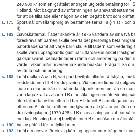
240 900 kr som enligt åtalet antingen utgjorde betalning för i S
Holland. Mot bakgrund av utformningen av ansvarsbestämmels
för att de tilltalade eller någon av dem begått brott som omfatta
 s. 175
Spörsmål om tillämpning av bestämmelserna i 8 § 1 st 7 och 34
II).
 s. 182
Gåvoskattemål. Fader skänkte år 1975 vartdera av sina två barn
föreskrevs att barnen skulle överta det personliga betalningsa
påfordrade samt att varje barn skulle till fadern som vederlag
skulle vara uppsägbar tidigast när utfärdarens andel i fastigh
gäldsansvaret, betalade fadern ränta och amortering på den
värde i vilken mån reverserna kunde beaktas. Fråga tillika om
av ränta och amortering.
 s. 188
I mål mellan A och B, vari part beviljats allmän rättshjälp, 
tredskodomen till B för delgivning. Vid senare tidpunkt delg
inom en månad från sistnämnda tidpunkt men mer än en månad
vann laga kraft avvisade TR:n ansökningen om återvinning s
återställande av försutten tid har HD funnit B:s mottagande av
eftersom A inte fått rättens medgivande att själv ombesörja d
delgivningslagen (1970:428). TR:ns avvisningsbeslut har sålund
mot lag. Resning har ej beviljats men B:s ansökan om återställan
 s. 190
Val av påföljd för rattfylleri m m.
 s. 193
I mål om ansvar för olovlig körning uppkommer fråga hur man v