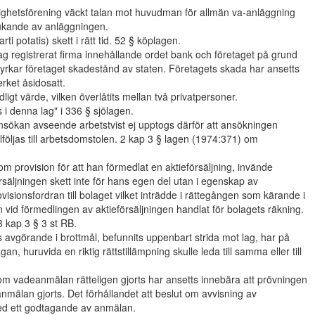
lighetsförening väckt talan mot huvudman för allmän va-anläggning
rukande av anläggningen.
i potatis) skett i rätt tid. 52 § köplagen.
tag registrerat firma innehållande ordet bank och företaget på grund
rkar företaget skadestånd av staten. Företagets skada har ansetts
ket åsidosatt.
gt värde, vilken överlåtits mellan två privatpersoner.
i denna lag" i 336 § sjölagen.
ansökan avseende arbetstvist ej upptogs därför att ansökningen
lföljas till arbetsdomstolen. 2 kap 3 § lagen (1974:371) om
provision för att han förmedlat en aktieförsäljning, invände
säljningen skett inte för hans egen del utan i egenskap av
ovisionsfordran till bolaget vilket inträdde i rättegången som kärande i
en vid förmedlingen av aktieförsäljningen handlat för bolagets räkning.
3 kap 3 § 3 st RB.
ts avgörande i brottmål, befunnits uppenbart strida mot lag, har på
an, huruvida en riktig rättstillämpning skulle leda till samma eller till
a om vadeanmälan rätteligen gjorts har ansetts innebära att prövningen
mälan gjorts. Det förhållandet att beslut om avvisning av
med ett godtagande av anmälan.