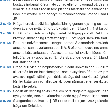
bostadsändamål företa nybyggnad eller ombyggnad på viss fast
vilka de två andra redan före planens fastställande använde
inom ett kvarter. Med hänsyn till stadsplanebeslutets sålunda
JB.
2 s. 40
Fråga huruvida sökt fastighetsbildning genom klyvning och sa
övervägande nytta för jordbruksnäringen. 3 kap 6 § 1 st fastig
2 s. 59
En bil har använts som hjälpmedel vid tillgreppsbrott. Det finn
brottslig användning i fortsättningen. Föreligger särskilda skäl
2 s. 64
En i kriminalvårdsanstalt intagen person A anmodade brevledes 
anstalten samt överlämna det till A. B efterkom dock inte anman
ansetts böra antagas att A avsett att partiet skulle inköpas fö
fullgörande av uppdraget från B:s sida under dessa förhållanden
har åtalet ogillats.
2 s. 69
Fråga huruvida ett båtplatsservitut, som upplåtits år 1868 til
till förmån för en fritidsfastighet, som avstyckats från en av jo
avstyckningsförrättningen förklarats äga del i servitutsrättigh
för fler båtar än vad fallet var vid tiden närmast efter servitu
fastställelsetalan.
2 s. 95
Sedan återvinning sökts i mål om betalningsföreläggande, har 
nytt yrkande, trots att yrkandet stödde sig på väsentligen sa
2 s. 98
Stadgandet i 20 kap 10 § RB i dess intill d 1 jan 1982 gällande 
fråga om förtalsbrott.