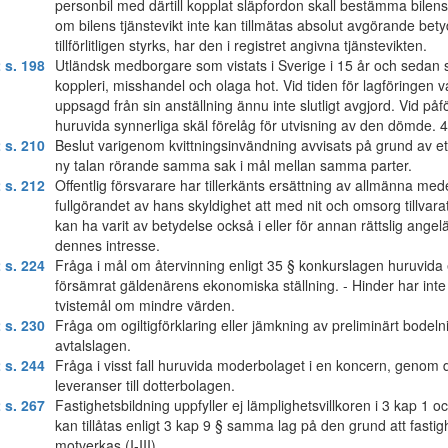
personbil med därtill kopplat släpfordon skall bestämma bilens 
om bilens tjänstevikt inte kan tillmätas absolut avgörande bet
tillförlitligen styrks, har den i registret angivna tjänstevikten.
 s. 198
Utländsk medborgare som vistats i Sverige i 15 år och sedan sex
koppleri, misshandel och olaga hot. Vid tiden för lagföringen v
uppsagd från sin anställning ännu inte slutligt avgjord. Vid påf
huruvida synnerliga skäl förelåg för utvisning av den dömde. 
 s. 210
Beslut varigenom kvittningsinvändning avvisats på grund av ett
ny talan rörande samma sak i mål mellan samma parter.
 s. 212
Offentlig försvarare har tillerkänts ersättning av allmänna med
fullgörandet av hans skyldighet att med nit och omsorg tillvar
kan ha varit av betydelse också i eller för annan rättslig angel
dennes intresse.
 s. 224
Fråga i mål om återvinning enligt 35 § konkurslagen huruvida
försämrat gäldenärens ekonomiska ställning. - Hinder har inte
tvistemål om mindre värden.
 s. 230
Fråga om ogiltigförklaring eller jämkning av preliminärt bodel
avtalslagen.
 s. 244
Fråga i visst fall huruvida moderbolaget i en koncern, genom det
leveranser till dotterbolagen.
 s. 267
Fastighetsbildning uppfyller ej lämplighetsvillkoren i 3 kap 1 
kan tillåtas enligt 3 kap 9 § samma lag på den grund att fasti
motverkas (I-III).