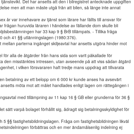
tjänstevikt. Det har ansetts att den i bilregistret antecknade uppgiften
ydelse men att man måste utgå från att bilen, så länge inte annat
 år var innehavare av tjänst som lärare har fällts till ansvar för
ar frågan huruvida läraren i händelse av fällande dom skulle bli
öljdsbestämningen har 33 kap 9 § BrB tillämpats. - Tillika fråga
40 och 41 §§ utlänningslagen (1980:376).
 mellan parterna ingånget skiljeavtal har ansetts utgöra hinder mot
el för alla de åtgärder från hans sida som varit påkallade för
ata den misstänktes intressen, utan avseende på att viss sådan åtgärd
ägenhet, i vilken försvararen haft tredje mans uppdrag att tillvarata
 en betalning av ett belopp om 6 000 kr kunde anses ha avsevärt
 ansetts möta mot att målet handlades enligt lagen om rättegången i
ningsavtal med tillämpning av 11 kap 16 § GB eller grunderna för 36 §
 sätt varpå bolaget förhållit sig, ådragit sig betalningsskyldighet för
och 5 §§ fastighetsbildningslagen. Fråga om fastighetsbildningen likväl
ghetsindelningen förbättras och en mer ändamålsenlig indelning ej