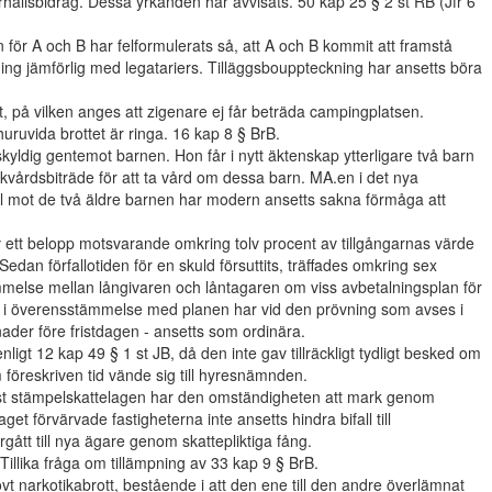
hållsbidrag. Dessa yrkanden har avvisats. 50 kap 25 § 2 st RB (Jfr 6
för A och B har felformulerats så, att A och B kommit att framstå
ing jämförlig med legatariers. Tilläggsbouppteckning har ansetts böra
lt, på vilken anges att zigenare ej får beträda campingplatsen.
uruvida brottet är ringa. 16 kap 8 § BrB.
skyldig gentemot barnen. Hon får i nytt äktenskap ytterligare två barn
kvårdsbiträde för att ta vård om dessa barn. MA.en i det nya
 mot de två äldre barnen har modern ansetts sakna förmåga att
v ett belopp motsvarande omkring tolv procent av tillgångarnas värde
dan förfallotiden för en skuld försuttits, träffades omkring sex
melse mellan långivaren och låntagaren om viss avbetalningsplan för
lt i överensstämmelse med planen har vid den prövning som avses i
nader före fristdagen - ansetts som ordinära.
igt 12 kap 49 § 1 st JB, då den inte gav tillräckligt tydligt besked om
föreskriven tid vände sig till hyresnämnden.
 st stämpelskattelagen har den omständigheten att mark genom
et förvärvade fastigheterna inte ansetts hindra bifall till
ått till nya ägare genom skattepliktiga fång.
Tillika fråga om tillämpning av 33 kap 9 § BrB.
ovt narkotikabrott, bestående i att den ene till den andre överlämnat