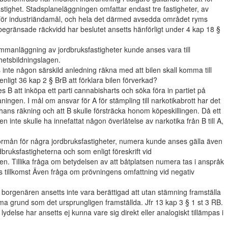
ighet. Stadsplaneläggningen omfattar endast tre fastigheter, av
s för industriändamål, och hela det därmed avsedda området ryms
 begränsade räckvidd har beslutet ansetts hänförligt under 4 kap 18 §
mmanläggning av jordbruksfastigheter kunde anses vara till
hetsbildningslagen.
s inte någon särskild anledning räkna med att bilen skall komma till
 enligt 36 kap 2 § BrB att förklara bilen förverkad?
B att inköpa ett parti cannabisharts och söka föra in partiet på
ingen. I mål om ansvar för A för stämpling till narkotikabrott har det
r hans räkning och att B skulle försträcka honom köpeskillingen. Då ett
 inte skulle ha innefattat någon överlåtelse av narkotika från B till A,
l förmån för några jordbruksfastigheter, numera kunde anses gälla även
rdbruksfastigheterna och som enligt föreskrift vid
eten. Tillika fråga om betydelsen av att båtplatsen numera tas i anspråk
tets tillkomst Även fråga om prövningens omfattning vid negativ
borgenären ansetts inte vara berättigad att utan stämning framställa
mma grund som det ursprungligen framställda. Jfr 13 kap 3 § 1 st 3 RB.
lydelse har ansetts ej kunna vare sig direkt eller analogiskt tillämpas i