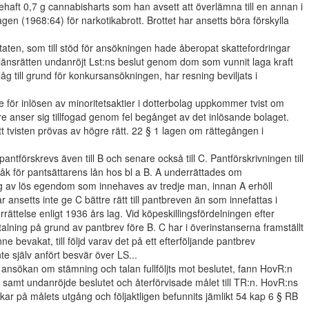
ehaft 0,7 g cannabisharts som han avsett att överlämna till en annan i
agen (1968:64) för narkotikabrott. Brottet har ansetts böra förskylla
taten, som till stöd för ansökningen hade åberopat skattefordringar
länsrätten undanröjt Lst:ns beslut genom dom som vunnit laga kraft
åg till grund för konkursansökningen, har resning beviljats i
för inlösen av minoritetsaktier i dotterbolag uppkommer tvist om
e anser sig tillfogad genom fel begånget av det inlösande bolaget.
att tvisten prövas av högre rätt. 22 § 1 lagen om rättegången i
ntförskrevs även till B och senare också till C. Pantförskrivningen till
åk för pantsättarens lån hos bl a B. A underrättades om
ing av lös egendom som innehaves av tredje man, innan A erhöll
r ansetts inte ge C bättre rätt till pantbreven än som innefattas i
rrättelse enligt 1936 års lag. Vid köpeskillingsfördelningen efter
 betalning på grund av pantbrev före B. C har i överinstanserna framställt
ne bevakat, till följd varav det på ett efterföljande pantbrev
te själv anfört besvär över LS...
ansökan om stämning och talan fullföljts mot beslutet, fann HovR:n
a samt undanröjde beslutet och återförvisade målet till TR:n. HovR:ns
kar på målets utgång och följaktligen befunnits jämlikt 54 kap 6 § RB