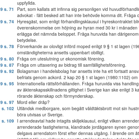
uppfyllda.
9 s. 71
Part, som kallats att infinna sig personligen vid huvudförhandli
advokat - fått besked att han inte behövde komma dit. Fråga om
9 s. 74
Hyresgäst, som enligt förhandlingsklausul i hyreskontraktet b
överenskommelse om höjning av hyran med 30 kr i månaden för
erlägga det nämnda beloppet. Fråga huruvida han därigenom fö
betydelse.
9 s. 78
Förverkande av olovligt införd moped enligt 9 § 1 st lagen (19
omständigheterna ansetts uppenbart obilligt.
9 s. 80
Fråga om uteslutning ur ekonomisk förening.
9 s. 87
Fråga om uttaxering av bidrag till samfällighetsförening.
9 s. 92
Bolagsman i handelsbolag har ansetts inte ha ett fortsatt ansv
befriats genom ackord. 2 kap 20 § 1 st lagen (1980:1102) om 
9 s. 95
Internationella rättsförhållanden. Fråga huruvida viss handli
av äktenskapsskillnadens giltighet i Sverige kan ske enligt 3 k
rörande äktenskap och förmynderskap.
9 s. 97
Mord eller dråp?
 s. 102
Utländsk medborgare, som begått våldtäktsbrott mot sin hustru
böra utvisas ur Sverige.
 s. 109
I arrendeavtal hade intagits skiljeklausul, enligt vilken arren
arrenderade fastigheterna, klandrade jordägaren synen gen
delgavs arrendatorn först efter dennas utgång. I ärende om åter