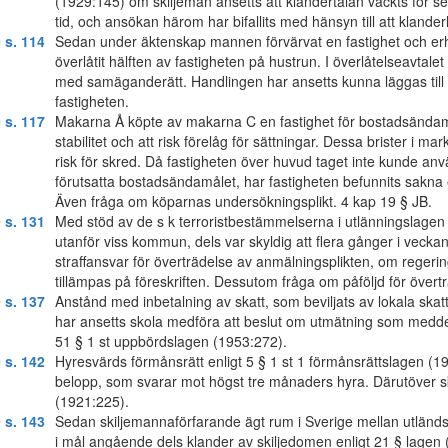
(1929:145) om skiljemän ansetts att klandertalan väckts för sen
tid, och ansökan härom har bifallits med hänsyn till att kland
 s. 114
Sedan under äktenskap mannen förvärvat en fastighet och erhå
överlåtit hälften av fastigheten på hustrun. I överlåtelseavtal
med samäganderätt. Handlingen har ansetts kunna läggas till g
fastigheten.
 s. 117
Makarna Å köpte av makarna C en fastighet för bostadsändamål
stabilitet och att risk förelåg för sättningar. Dessa brister i m
risk för skred. Då fastigheten över huvud taget inte kunde anv
förutsatta bostadsändamålet, har fastigheten befunnits sakna
Även fråga om köparnas undersökningsplikt. 4 kap 19 § JB.
 s. 131
Med stöd av de s k terroristbestämmelserna i utlänningslagen (1
utanför viss kommun, dels var skyldig att flera gånger i vec
straffansvar för överträdelse av anmälningsplikten, om reg
tillämpas på föreskriften. Dessutom fråga om påföljd för övert
 s. 137
Anstånd med inbetalning av skatt, som beviljats av lokala s
har ansetts skola medföra att beslut om utmätning som meddela
51 § 1 st uppbördslagen (1953:272).
 s. 142
Hyresvärds förmånsrätt enligt 5 § 1 st 1 förmånsrättslagen (19
belopp, som svarar mot högst tre månaders hyra. Därutöver sk
(1921:225).
 s. 143
Sedan skiljemannaförfarande ägt rum i Sverige mellan utländ
i mål angående dels klander av skiljedomen enligt 21 § lagen 