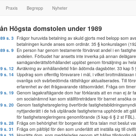
Praxis
Begrepp
Nyheter
från Högsta domstolen under 1989
89 s. 3
Frågor huruvida betalning av skuld gjorts med belopp som av
betalningen kunde anses som ordinär. 35 § konkurslagen (19
89 s. 9
En person har genom testamente förvärvat andel i en fastighet,
andelen. Förbudet har ansetts inte inverka på annan delägares
samäganderättsförhållandet upplöst genom försäljning av hela
9 s. 12
Avräkning av anhållandetid från ådömda dagsböter. 33 kap 5 §
9 s. 14
Uppdrag som offentlig försvarare i mål, i vilket brottmålstaxan
ovanliga och svårbedömda rättsfrågor aktualiserades. Till f
erfarenhet av det ifrågavarande rättsområdet. Fråga om timersä
9 s. 19
Genom lagakraftägande dom har förklarats att en man ej är fa
om socialnämnd kan som ställföreträdare för barnet ansöka om
9 s. 20
Genom fastighetsreglering överförde fastighetsbildningsmyndighe
nyttjanderätt i de två utplånade fastigheterna upphörde att gäll
för fastighetsregleringens genomförande (5 kap 6 § 2 st FBL
9 s. 28
Fråga om behörighet för borgenär att föra talan mot beslut v
9 s. 31
Fråga om påföljd för den som underlåtit att inställa sig till civil
9 s. 35
Hovrätts dom, som meddelades genom att hållas tillgänglig på r