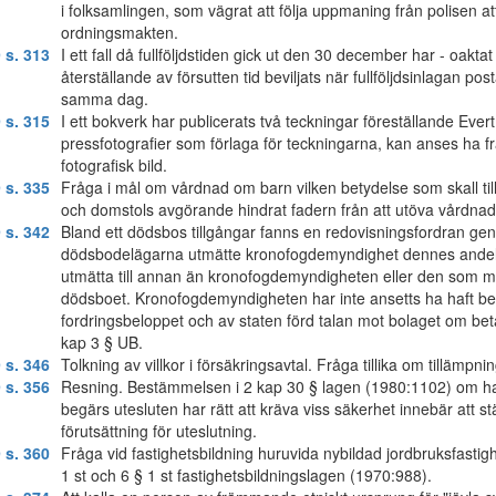
i folksamlingen, som vägrat att följa uppmaning från polisen 
ordningsmakten.
 s. 313
I ett fall då fullföljdstiden gick ut den 30 december har - oak
återställande av försutten tid beviljats när fullföljdsinlagan 
samma dag.
 s. 315
I ett bokverk har publicerats två teckningar föreställande Ev
pressfotografier som förlaga för teckningarna, kan anses ha fra
fotografisk bild.
 s. 335
Fråga i mål om vårdnad om barn vilken betydelse som skall ti
och domstols avgörande hindrat fadern från att utöva vårdn
 s. 342
Bland ett dödsbos tillgångar fanns en redovisningsfordran gen
dödsbodelägarna utmätte kronofogdemyndighet dennes andel i 
utmätta till annan än kronofogdemyndigheten eller den som myn
dödsboet. Kronofogdemyndigheten har inte ansetts ha haft be
fordringsbeloppet och av staten förd talan mot bolaget om beta
kap 3 § UB.
 s. 346
Tolkning av villkor i försäkringsavtal. Fråga tillika om tillämpn
 s. 356
Resning. Bestämmelsen i 2 kap 30 § lagen (1980:1102) om h
begärs utesluten har rätt att kräva viss säkerhet innebär att 
förutsättning för uteslutning.
 s. 360
Fråga vid fastighetsbildning huruvida nybildad jordbruksfastig
1 st och 6 § 1 st fastighetsbildningslagen (1970:988).