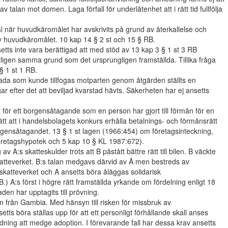
av talan mot domen. Laga förfall för underlåtenhet att i rätt tid fullfölja
när huvudkäromålet har avskrivits på grund av återkallelse och
v huvudkäromålet. 10 kap 14 § 2 st och 15 § RB.
tts inte vara berättigad att med stöd av 13 kap 3 § 1 st 3 RB
ntligen samma grund som det ursprungligen framställda. Tillika fråga
§ 1 st 1 RB.
da som kunde tillfogas motparten genom åtgärden ställts en
ar efter det att beviljad kvarstad hävts. Säkerheten har ej ansetts
 för ett borgensåtagande som en person har gjort till förmån för en
 att i handelsbolagets konkurs erhålla betalnings- och förmånsrätt
ensåtagandet. 13 § 1 st lagen (1966:454) om företagsinteckning,
företagshypotek och 5 kap 10 § KL 1987:672).
av A:s skatteskulder trots att B påstått bättre rätt till bilen. B väckte
katteverket. B:s talan medgavs därvid av Å men bestreds av
skatteverket och A ansetts böra åläggas solidarisk
.) A:s först i högre rätt framställda yrkande om fördelning enligt 18
den har upptagits till prövning.
rån Gambia. Med hänsyn till risken för missbruk av
etts böra ställas upp för att ett personligt förhållande skall anses
edning att medge adoption. I förevarande fall har dessa krav ansetts