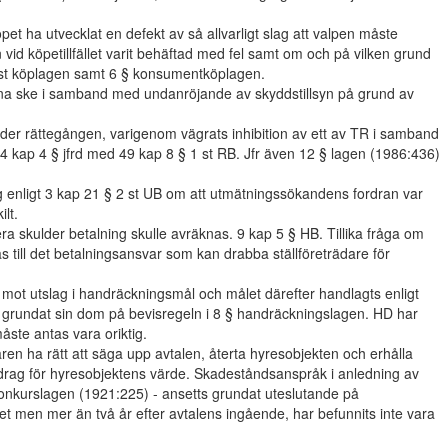
t ha utvecklat en defekt av så allvarligt slag att valpen måste
id köpetillfället varit behäftad med fel samt om och på vilken grund
 2 st köplagen samt 6 § konsumentköplagen.
kunna ske i samband med undanröjande av skyddstillsyn på grund av
nder rättegången, varigenom vägrats inhibition av ett av TR i samband
54 kap 4 § jfrd med 49 kap 8 § 1 st RB. Jfr även 12 § lagen (1986:436)
ng enligt 3 kap 21 § 2 st UB om att utmätningssökandens fordran var
lt.
lera skulder betalning skulle avräknas. 9 kap 5 § HB. Tillika fråga om
s till det betalningsansvar som kan drabba ställföreträdare för
s mot utslag i handräckningsmål och målet därefter handlagts enligt
 grundat sin dom på bevisregeln i 8 § handräckningslagen. HD har
måste antas vara oriktig.
ren ha rätt att säga upp avtalen, återta hyresobjekten och erhålla
rag för hyresobjektens värde. Skadeståndsanspråk i anledning av
 konkurslagen (1921:225) - ansetts grundat uteslutande på
et men mer än två år efter avtalens ingående, har befunnits inte vara