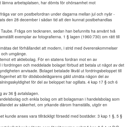
att lämna arbetsplatsen, har dömts för ohörsamhet mot
tat fråga var om postbefordran under dagarna mellan jul och nyår -
postats den 28 december i sådan tid att den kunnat postbehandlas
ert Taube. Fråga om tecknaren, sedan han befunnits ha använt två
mställt exemplar av fotografierna. 1 § lagen (1960:730) om rätt till
llmätas det förhållandet att modern, i strid med överenskommelser
ad och umgänge.
temot ett aktiebolag. För en statens fordran mot en av
fordringen och meddelade bolaget förbud att betala ut något av det
digheten anvisade. Bolaget betalade likväl ut fordringsbeloppet till
fogenhet att för dödsbodelägarens gäld utmäta någon del av
lningsskyldighet för del av beloppet har ogillats. 4 kap 17 § och 6
ing av 36 § avtalslagen.
andelsbolag och enkla bolag om att bolagsman i handelsbolag som
ställandet av säkerhet, om yrkande därom framställs, utgör en
het kunde anses vara tillräckligt försedd med bostäder. 3 kap 1 §, 5 §