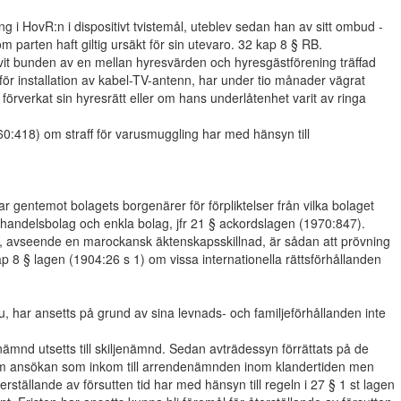
ng i HovR:n i dispositivt tvistemål, uteblev sedan han av sitt ombud -
 parten haft giltig ursäkt för sin utevaro. 32 kap 8 § RB.
livit bunden av en mellan hyresvärden och hyresgästförening träffad
 installation av kabel-TV-antenn, har under tio månader vägrat
rverkat sin hyresrätt eller om hans underlåtenhet varit av ringa
60:418) om straff för varusmuggling har med hänsyn till
ar gentemot bolagets borgenärer för förpliktelser från vilka bolaget
handelsbolag och enkla bolag, jfr 21 § ackordslagen (1970:847).
ng, avseende en marockansk äktenskapsskillnad, är sådan att prövning
ap 8 § lagen (1904:26 s 1) om vissa internationella rättsförhållanden
, har ansetts på grund av sina levnads- och familjeförhållanden inte
denämnd utsetts till skiljenämnd. Sedan avträdessyn förrättats på de
om ansökan som inkom till arrendenämnden inom klandertiden men
ställande av försutten tid har med hänsyn till regeln i 27 § 1 st lagen