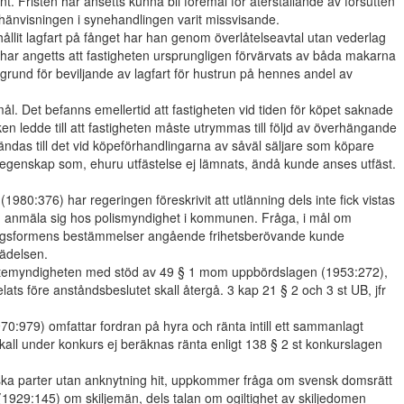
t. Fristen har ansetts kunna bli föremål för återställande av försutten
erhänvisningen i synehandlingen varit missvisande.
llit lagfart på fånget har han genom överlåtelseavtal utan vederlag
et har angetts att fastigheten ursprungligen förvärvats av båda makarna
rund för beviljande av lagfart för hustrun på hennes andel av
. Det befanns emellertid att fastigheten vid tiden för köpet saknade
arken ledde till att fastigheten måste utrymmas till följd av överhängande
ändas till det vid köpeförhandlingarna av såväl säljare som köpare
 egenskap som, ehuru utfästelse ej lämnats, ändå kunde anses utfäst.
980:376) har regeringen föreskrivit att utlänning dels inte fick vistas
kan anmäla sig hos polismyndighet i kommunen. Fråga, i mål om
eringsformens bestämmelser angående frihetsberövande kunde
rädelsen.
kattemyndigheten med stöd av 49 § 1 mom uppbördslagen (1953:272),
ts före anståndsbeslutet skall återgå. 3 kap 21 § 2 och 3 st UB, jfr
70:979) omfattar fordran på hyra och ränta intill ett sammanlagt
all under konkurs ej beräknas ränta enligt 138 § 2 st konkurslagen
ska parter utan anknytning hit, uppkommer fråga om svensk domsrätt
(1929:145) om skiljemän, dels talan om ogiltighet av skiljedomen