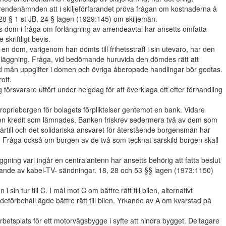
endenämnden att i skiljeförfarandet pröva frågan om kostnaderna å
28 § 1 st JB, 24 § lagen (1929:145) om skiljemän.
ts dom i fråga om förlängning av arrendeavtal har ansetts omfatta
skriftligt bevis.
n dom, varigenom han dömts till frihetsstraff i sin utevaro, har den
läggning. Fråga, vid bedömande huruvida den dömdes rätt att
i vad mån uppgifter i domen och övriga åberopade handlingar bör godtas.
ott.
 försvarare utfört under helgdag för att överklaga ett efter förhandling
oprieborgen för bolagets förpliktelser gentemot en bank. Vidare
den kredit som lämnades. Banken friskrev sedermera två av dem som
härtill och det solidariska ansvaret för återstående borgensmän har
gen. Fråga också om borgen av de två som tecknat särskild borgen skall
ing vari ingår en centralantenn har ansetts behörig att fatta beslut
nde av kabel-TV- sändningar. 18, 28 och 53 §§ lagen (1973:1150)
 sin tur till C. I mål mot C om bättre rätt till bilen, alternativt
andeförbehåll ägde bättre rätt till bilen. Yrkande av A om kvarstad på
rbetsplats för ett motorvägsbygge i syfte att hindra bygget. Deltagare