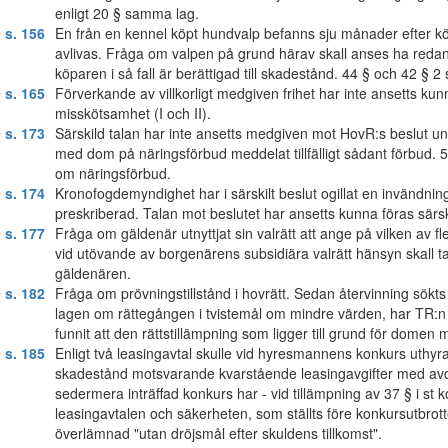
enligt 20 § samma lag.
 s. 156
En från en kennel köpt hundvalp befanns sju månader efter köpe
avlivas. Fråga om valpen på grund härav skall anses ha redan v
köparen i så fall är berättigad till skadestånd. 44 § och 42 §
 s. 165
Förverkande av villkorligt medgiven frihet har inte ansetts 
misskötsamhet (I och II).
 s. 173
Särskild talan har inte ansetts medgiven mot HovR:s beslut u
med dom på näringsförbud meddelat tillfälligt sådant förbud. 
om näringsförbud.
 s. 174
Kronofogdemyndighet har i särskilt beslut ogillat en invändni
preskriberad. Talan mot beslutet har ansetts kunna föras särski
 s. 177
Fråga om gäldenär utnyttjat sin valrätt att ange på vilken av f
vid utövande av borgenärens subsidiära valrätt hänsyn skall ta
gäldenären.
 s. 182
Fråga om prövningstillstånd i hovrätt. Sedan återvinning sökt
lagen om rättegången i tvistemål om mindre värden, har TR:n
funnit att den rättstillämpning som ligger till grund för domen 
 s. 185
Enligt två leasingavtal skulle vid hyresmannens konkurs uthyra
skadestånd motsvarande kvarstående leasingavgifter med avd
sedermera inträffad konkurs har - vid tillämpning av 37 § i st
leasingavtalen och säkerheten, som ställts före konkursutbrott
överlämnad "utan dröjsmål efter skuldens tillkomst".