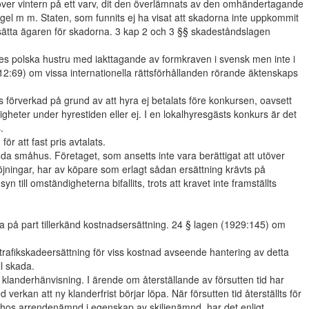
ver vintern på ett varv, dit den överlämnats av den omhändertagande
l m m. Staten, som funnits ej ha visat att skadorna inte uppkommit
 ersätta ägaren för skadorna. 3 kap 2 och 3 §§ skadeståndslagen
es polska hustru med iakttagande av formkraven i svensk men inte i
(1912:69) om vissa internationella rättsförhållanden rörande äktenskaps
s förverkad på grund av att hyra ej betalats före konkursen, oavsett
igheter under hyrestiden eller ej. I en lokalhyresgästs konkurs är det
.
r att fast pris avtalats.
da småhus. Företaget, som ansetts inte vara berättigat att utöver
höjningar, har av köpare som erlagt sådan ersättning krävts på
till omständigheterna bifallits, trots att kravet inte framställts
a på part tillerkänd kostnadsersättning. 24 § lagen (1929:145) om
rafikskadeersättning för viss kostnad avseende hantering av detta
l skada.
g klanderhänvisning. I ärende om återställande av försutten tid har
rkan att ny klanderfrist börjar löpa. När försutten tid återställts för
s hos arrendenämnd i egenskap av skiljenämnd, har det enligt