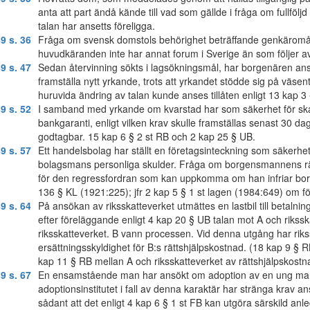
anta att part ändå kände till vad som gällde i fråga om fullföljd 
talan har ansetts föreligga.
9 s. 36
Fråga om svensk domstols behörighet beträffande genkäromål 
huvudkäranden inte har annat forum i Sverige än som följer a
9 s. 47
Sedan återvinning sökts i lagsökningsmål, har borgenären anse
framställa nytt yrkande, trots att yrkandet stödde sig på väse
huruvida ändring av talan kunde anses tillåten enligt 13 kap 3 
9 s. 52
I samband med yrkande om kvarstad har som säkerhet för ska
bankgaranti, enligt vilken krav skulle framställas senast 30 dag
godtagbar. 15 kap 6 § 2 st RB och 2 kap 25 § UB.
9 s. 57
Ett handelsbolag har ställt en företagsinteckning som säkerhet
bolagsmans personliga skulder. Fråga om borgensmannens rätt
för den regressfordran som kan uppkomma om han infriar borg
136 § KL (1921:225); jfr 2 kap 5 § 1 st lagen (1984:649) om 
9 s. 64
På ansökan av riksskatteverket utmättes en lastbil till betalning 
efter föreläggande enligt 4 kap 20 § UB talan mot A och rikss
riksskatteverket. B vann processen. Vid denna utgång har riks
ersättningsskyldighet för B:s rättshjälpskostnad. (18 kap 9 § RB
kap 11 § RB mellan A och riksskatteverket av rättshjälpskostna
9 s. 67
En ensamstående man har ansökt om adoption av en ung man f
adoptionsinstitutet i fall av denna karaktär har stränga krav ans
sådant att det enligt 4 kap 6 § 1 st FB kan utgöra särskild anl