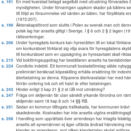
 s. 191
En med kvarstad belagd segelbåt med utrustning förvarades ö
myndigheten. Under förvaringen uppkom skador på båtens sege
till följd av försummelse vid vården av båten, har förpliktats
(1972:207).
 s. 199
Äktenskapsförord som slutits i Polen av svensk man och denn
polsk lag har ansetts giltigt i Sverige. I § 6 och 2 § 2 lagen 
rättsverkningar.
 s. 206
Under hyresgästs konkurs kan hyresrätten till en lokal förklara
om konkursboet förklarat sig vilja svara för hyresgästens skyld
till konkursboet som en uppsägning av hyresavtalet skall riktas
 s. 215
Vid bokföringsuppdrag har beställaren ansetts ha bevisbördan fö
 s. 224
Condictio indebiti. Ett kommunalt bostadsföretag sålde nybygg
preliminärt beräknad köpeskilling erhålla ersättning för index
återbetalning av denna. Köparens återkravstalan har med hänsyn 
förrän omkring två och ett halvt år efter betalningen.
 s. 243
Hinder enligt 3 kap 21 § 2 st UB mot utmätning?
 s. 247
Fråga om skiljemän får utan särskilt yrkande förordna om ränt
skiljemän samt 18 kap 8 och 14 §§ RB.
 s. 251
Sedan en kommun tillfogats trafikskada, har kommunen krävt t
skadeärende. Kostnaden har inte ansetts utgöra ersättningsgil
 s. 258
I handling som upprättats över arrendesyn har intagits felakti
ansetts att synemännen ej äger utfärda ändrad hänvisning med ve
klander av arrendesyn, mot vilken klandertalan skolat anföra