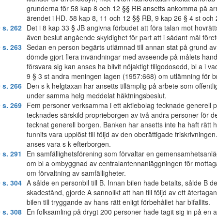
grunderna för 58 kap 8 och 12 §§ RB ansetts ankomma på arr
ärendet i HD. 58 kap 8, 11 och 12 §§ RB, 9 kap 26 § 4 st och 
 s. 262
Det i 8 kap 33 § JB angivna förbudet att föra talan mot hovrät
även beslut angående skyldighet för part att i sådant mål förete 
 s. 263
Sedan en person begärts utlämnad till annan stat på grund av e
dömde gjort flera invändningar med avseende på målets hand
försvara sig kan anses ha blivit nöjaktigt tillgodosedd, bl a 
9 § 3 st andra meningen lagen (1957:668) om utlämning för br
 s. 266
Den s k helgtaxan har ansetts tillämplig på arbete som offentlig
under samma helg meddelat häktningsbeslut.
 s. 269
Fem personer verksamma i ett aktiebolag tecknade generell pr
tecknades särskild proprieborgen av två andra personer för 
tecknat generell borgen. Banken har ansetts inte ha haft rätt 
funnits vara upplöst till följd av den oberättigade friskrivnin
anses vara s k efterborgen.
 s. 291
En samfällighetsförening som förvaltar en gemensamhetsanläggn
om bl a ombyggnad av centralantennanläggningen för mottaga
om förvaltning av samfälligheter.
 s. 304
A sålde en personbil till B. Innan bilen hade betalts, sålde B den i
skadestånd, gjorde A sannolikt att han till följd av ett återtag
bilen till tryggande av hans rätt enligt förbehållet har bifallits.
 s. 308
En folksamling på drygt 200 personer hade tagit sig in på en a