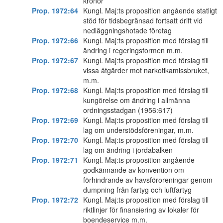
kronor
Prop. 1972:64
Kungl. Maj:ts proposition angående statligt
stöd för tidsbegränsad fortsatt drift vid
nedläggningshotade företag
Prop. 1972:66
Kungl. Maj:ts proposition med förslag till
ändring i regeringsformen m.m.
Prop. 1972:67
Kungl. Maj:ts proposition med förslag till
vissa åtgärder mot narkotikamissbruket,
m.m.
Prop. 1972:68
Kungl. Maj:ts proposition med förslag till
kungörelse om ändring i allmänna
ordningsstadgan (1956:617)
Prop. 1972:69
Kungl. Maj:ts proposition med förslag till
lag om understödsföreningar, m.m.
Prop. 1972:70
Kungl. Maj:ts proposition med förslag till
lag om ändring i jordabalken
Prop. 1972:71
Kungl. Maj:ts proposition angående
godkännande av konvention om
förhindrande av havsföroreningar genom
dumpning från fartyg och luftfartyg
Prop. 1972:72
Kungl. Maj:ts proposition med förslag till
riktlinjer för finansiering av lokaler för
boendeservice m.m.