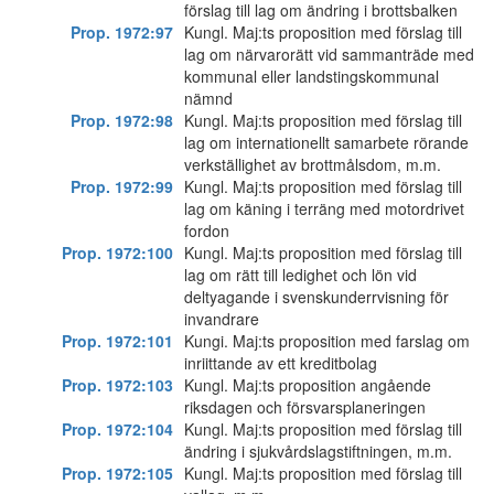
förslag till lag om ändring i brottsbalken
Prop. 1972:97
Kungl. Maj:ts proposition med förslag till
lag om närvarorätt vid sammanträde med
kommunal eller landstingskommunal
nämnd
Prop. 1972:98
Kungl. Maj:ts proposition med förslag till
lag om internationellt samarbete rörande
verkställighet av brottmålsdom, m.m.
Prop. 1972:99
Kungl. Maj:ts proposition med förslag till
lag om käning i terräng med motordrivet
fordon
Prop. 1972:100
Kungl. Maj:ts proposition med förslag till
lag om rätt till ledighet och lön vid
deltyagande i svenskunderrvisning för
invandrare
Prop. 1972:101
Kungi. Maj:ts proposition med farslag om
inriittande av ett kreditbolag
Prop. 1972:103
Kungl. Maj:ts proposition angående
riksdagen och försvarsplaneringen
Prop. 1972:104
Kungl. Maj:ts proposition med förslag till
ändring i sjukvårdslagstiftningen, m.m.
Prop. 1972:105
Kungl. Maj:ts proposition med förslag till