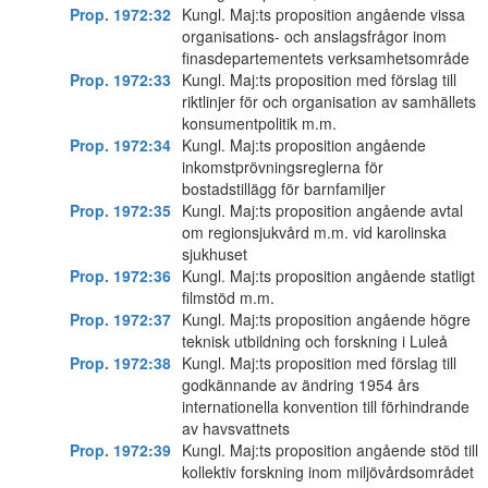
Prop. 1972:32
Kungl. Maj:ts proposition angående vissa
organisations- och anslagsfrågor inom
finasdepartementets verksamhetsområde
Prop. 1972:33
Kungl. Maj:ts proposition med förslag till
riktlinjer för och organisation av samhällets
konsumentpolitik m.m.
Prop. 1972:34
Kungl. Maj:ts proposition angående
inkomstprövningsreglerna för
bostadstillägg för barnfamiljer
Prop. 1972:35
Kungl. Maj:ts proposition angående avtal
om regionsjukvård m.m. vid karolinska
sjukhuset
Prop. 1972:36
Kungl. Maj:ts proposition angående statligt
filmstöd m.m.
Prop. 1972:37
Kungl. Maj:ts proposition angående högre
teknisk utbildning och forskning i Luleå
Prop. 1972:38
Kungl. Maj:ts proposition med förslag till
godkännande av ändring 1954 års
internationella konvention till förhindrande
av havsvattnets
Prop. 1972:39
Kungl. Maj:ts proposition angående stöd till
kollektiv forskning inom miljövårdsområdet