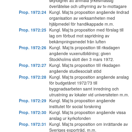
skyIdighet att anmäla yrkesmåssig
överlåtelse och uthyrning av tv-mottagare
Prop. 1972:24
Kungl. Maj:ts proposition angående iindrad
organisation av verksamheten med
hjälpmedel för handikappade m.m.
Prop. 1972:25
Kungl. Maj:ts proposition med förslag till
lag om förbud mot sspridning av
bekämpningsmedel från luften
Prop. 1972:26
KungI. Maj:ts proposition till riksdagen
angående vuxenutbildning; given
StockhoIms slott den 3 mars 1972.
Prop. 1972:27
Kungl. Maj:ts proposition tiII riksdagen
angående studiesocialt stöd
Prop. 1972:28
Kungl. Maj:ts proposition angående anslag
för budgetåret 1972/73 till
byggnadsarbeten samt inredning och
utrustning av lokaler vid universiteten m.m.
Prop. 1972:29
Kungl. Maj:ts proposition angående
institutet för social forskning
Prop. 1972:30
Kungl. Maj:ts proposition angående vissa
anslag ur kyrkofonden
Prop. 1972:31
Kungl. Maj:ts proposition om inrättande av
Sveriges exportråd, m.m.