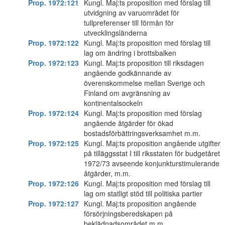
Prop. 1972:121
Kungl. Maj:ts proposition med förslag till
utvidgning av varuområdet för
tullpreferenser till förmån för
utvecklingsländerna
Prop. 1972:122
Kungl. Maj:ts proposition med förslag till
lag om ändring i brottsbalken
Prop. 1972:123
Kungl. Maj:ts proposition till riksdagen
angående godkännande av
överenskommelse mellan Sverige och
Finland om avgränsning av
kontinentalsockeln
Prop. 1972:124
Kungl. Maj:ts proposition med förslag
angående åtgärder för ökad
bostadsförbättringsverksamhet m.m.
Prop. 1972:125
Kungl. Maj:ts proposition angående utgifter
på tilläggsstat I till riksstaten för budgetåret
1972/73 avseende konjunkturstimulerande
åtgärder, m.m.
Prop. 1972:126
Kungl. Maj:ts proposition med förslag till
lag om statligt stöd till politiska partier
Prop. 1972:127
Kungl. Maj:ts proposition angående
försörjningsberedskapen på
beklädnadsområdet m.m.