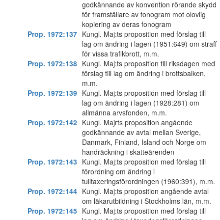
godkännande av konvention rörande skydd
för framställare av fonogram mot olovlig
kopiering av deras fonogram
Prop. 1972:137
Kungl. Maj:ts proposition med förslag till
lag om ändring i lagen (1951:649) om straff
för vissa trafikbrott, m.m.
Prop. 1972:138
Kungl. Maj:ts proposition till riksdagen med
förslag till lag om ändring i brottsbalken,
m.m.
Prop. 1972:139
Kungl. Maj:ts proposition med förslag till
lag om ändring i lagen (1928:281) om
allmänna arvsfonden, m.m.
Prop. 1972:142
Kungl. Majrts proposition angående
godkännande av avtal mellan Sverige,
Danmark, Finland, Island och Norge om
handräckning i skatteärenden
Prop. 1972:143
Kungl. Maj:ts proposition med förslag till
förordning om ändring i
tulltaxeringsförordningen (1960:391), m.m.
Prop. 1972:144
Kungl. Maj:ts proposition angående avtal
om läkarutbildning i Stockholms län, m.m.
Prop. 1972:145
Kungl. Maj:ts proposition med förslag till