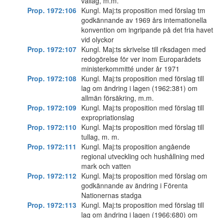
vallag, m.m.
Prop. 1972:106
Kungl. Maj:ts proposition med förslag tm
godkännande av 1969 års intemationella
konvention om ingripande på det fria havet
vid olyckor
Prop. 1972:107
Kungl. Maj:ts skrivelse till riksdagen med
redogörelse för ver inom Europarådets
ministerkommitté under år 1971
Prop. 1972:108
Kungl. Maj:ts proposition med förslag till
lag om ändring i lagen (1962:381) om
allmän försäkring, m.m.
Prop. 1972:109
Kungl. Maj:ts proposition med förslag till
expropriationslag
Prop. 1972:110
Kungl. Maj:ts proposition med förslag till
tullag, m. m.
Prop. 1972:111
Kungl. Maj:ts proposition angående
regional utveckling och hushållning med
mark och vatten
Prop. 1972:112
Kungl. Maj:ts proposition med förslag om
godkännande av ändring i Förenta
Nationernas stadga
Prop. 1972:113
Kungl. Maj:ts proposition med förslag till
lag om ändring i lagen (1966:680) om