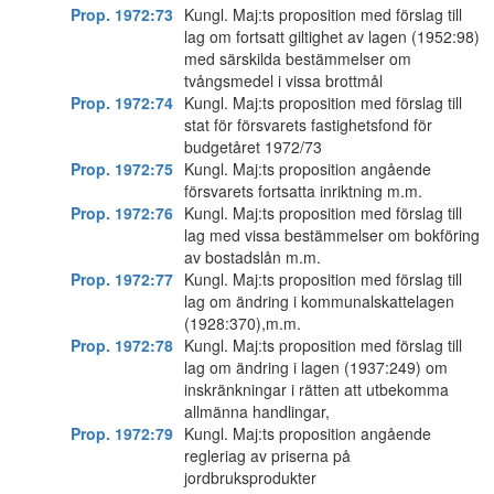
Prop. 1972:73
Kungl. Maj:ts proposition med förslag till
lag om fortsatt giltighet av lagen (1952:98)
med särskilda bestämmelser om
tvångsmedel i vissa brottmål
Prop. 1972:74
Kungl. Maj:ts proposition med förslag till
stat för försvarets fastighetsfond för
budgetåret 1972/73
Prop. 1972:75
Kungl. Maj:ts proposition angående
försvarets fortsatta inriktning m.m.
Prop. 1972:76
Kungl. Maj:ts proposition med förslag till
lag med vissa bestämmelser om bokföring
av bostadslån m.m.
Prop. 1972:77
Kungl. Maj:ts proposition med förslag till
lag om ändring i kommunalskattelagen
(1928:370),m.m.
Prop. 1972:78
Kungl. Maj:ts proposition med förslag till
lag om ändring i lagen (1937:249) om
inskränkningar i rätten att utbekomma
allmänna handlingar,
Prop. 1972:79
Kungl. Maj:ts proposition angående
regleriag av priserna på
jordbruksprodukter