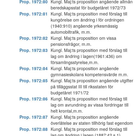
Prop. 1972:80
Kungl. Maj:ts proposition angående allmän
beredskapsstat för budgetåret 1972/73
Prop. 1972:81
Kungl. Maj:ts proposition med förslag till
kungörelse om ändring i för ordningen
(1940:910) angående yrkesmässig
automobiltrafik, m.m.
Prop. 1972:82
Kungl. Maj:ts proposition om vissa
pensionsfrågor, m.m.
Prop. 1972:83
Kungl. Maj:ts proposition med förslag till
lag om ändring i lagen(1961:436) om
församlingsstyrelse,m.m.
Prop. 1972:84
Kungl. Maj:ts proposition angående
gymnasieskolans kompetensvärde m.m.
Prop. 1972:85
Kungl. Maj:ts proposition angående utgifter
på tilläggsstat III till riksstaten för
budgetåret 1971/72
Prop. 1972:86
Kungl. Maj:ts proposition med förslag till
lag om avrundning av vissa fordringar till
helt krontal,m.m.
Prop. 1972:87
Kungl. Maj:ts proposition angående
överlåtelse av staten tillhörig fast egendom
Prop. 1972:88
Kungl. Maj:ts proposition med förslag till
lag om ändring i lagen (1887:42 s.1)