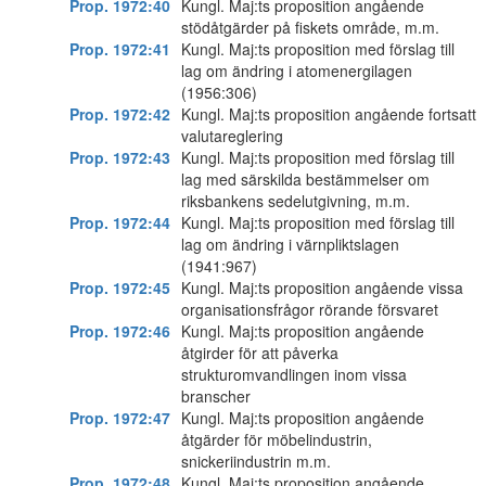
Prop. 1972:40
Kungl. Maj:ts proposition angående
stödåtgärder på fiskets område, m.m.
Prop. 1972:41
Kungl. Maj:ts proposition med förslag till
lag om ändring i atomenergilagen
(1956:306)
Prop. 1972:42
Kungl. Maj:ts proposition angående fortsatt
valutareglering
Prop. 1972:43
Kungl. Maj:ts proposition med förslag till
lag med särskilda bestämmelser om
riksbankens sedelutgivning, m.m.
Prop. 1972:44
Kungl. Maj:ts proposition med förslag till
lag om ändring i värnpliktslagen
(1941:967)
Prop. 1972:45
Kungl. Maj:ts proposition angående vissa
organisationsfrågor rörande försvaret
Prop. 1972:46
Kungl. Maj:ts proposition angående
åtgirder för att påverka
strukturomvandlingen inom vissa
branscher
Prop. 1972:47
Kungl. Maj:ts proposition angående
åtgärder för möbelindustrin,
snickeriindustrin m.m.
Prop. 1972:48
Kungl. Maj:ts proposition angående