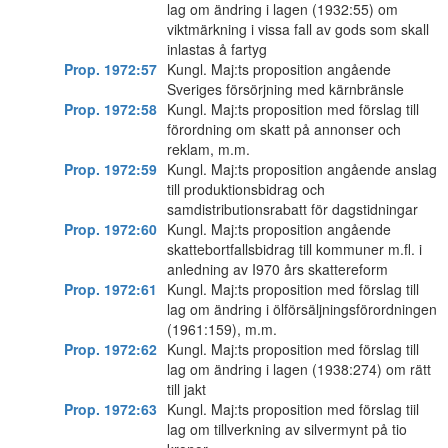
lag om ändring i lagen (1932:55) om
viktmärkning i vissa fall av gods som skall
inlastas å fartyg
Prop. 1972:57
Kungl. Maj:ts proposition angående
Sveriges försörjning med kärnbränsle
Prop. 1972:58
Kungl. Maj:ts proposition med förslag till
förordning om skatt på annonser och
reklam, m.m.
Prop. 1972:59
Kungl. Maj:ts proposition angående anslag
till produktionsbidrag och
samdistributionsrabatt för dagstidningar
Prop. 1972:60
Kungl. Maj:ts proposition angående
skattebortfallsbidrag till kommuner m.fl. i
anledning av I970 års skattereform
Prop. 1972:61
Kungl. Maj:ts proposition med förslag till
lag om ändring i ölförsäljningsförordningen
(1961:159), m.m.
Prop. 1972:62
Kungl. Maj:ts proposition med förslag till
lag om ändring i lagen (1938:274) om rätt
till jakt
Prop. 1972:63
Kungl. Maj:ts proposition med förslag tiil
lag om tillverkning av silvermynt på tio