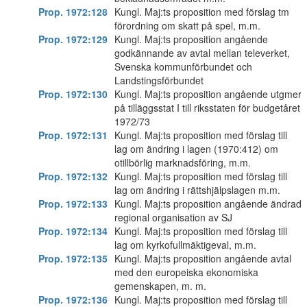
Prop. 1972:128
Kungl. Maj:ts proposition med förslag tm
förordning om skatt på spel, m.m.
Prop. 1972:129
Kungl. Maj:ts proposition angående
godkännande av avtal mellan televerket,
Svenska kommunförbundet och
Landstingsförbundet
Prop. 1972:130
Kungl. Maj:ts proposition angående utgmer
på tilläggsstat I till riksstaten för budgetåret
1972/73
Prop. 1972:131
Kungl. Maj:ts proposition med förslag till
lag om ändring i lagen (1970:412) om
otillbörlig marknadsföring, m.m.
Prop. 1972:132
Kungl. Maj:ts proposition med förslag till
lag om ändring i rättshjälpslagen m.m.
Prop. 1972:133
Kungl. Maj:ts proposition angående ändrad
regional organisation av SJ
Prop. 1972:134
Kungl. Maj:ts proposition med förslag till
lag om kyrkofullmäktigeval, m.m.
Prop. 1972:135
Kungl. Maj:ts proposition angående avtal
med den europeiska ekonomiska
gemenskapen, m. m.
Prop. 1972:136
Kungl. Maj:ts proposition med förslag till